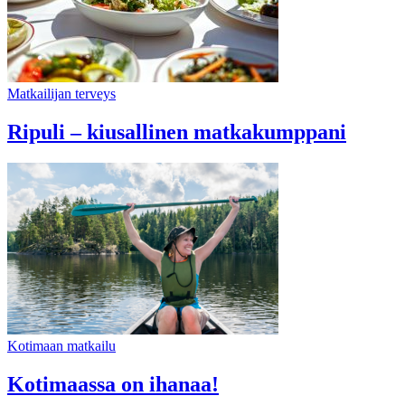
Matkailijan terveys
Ripuli – kiusallinen matkakumppani
Kotimaan matkailu
Kotimaassa on ihanaa!