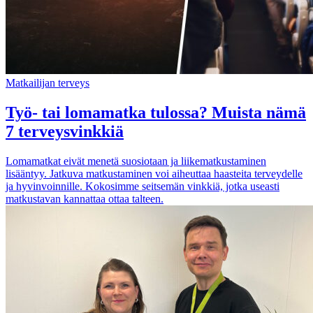
Matkailijan terveys
Työ- tai lomamatka tulossa? Muista nämä
7 terveysvinkkiä
Lomamatkat eivät menetä suosiotaan ja liikematkustaminen
lisääntyy. Jatkuva matkustaminen voi aiheuttaa haasteita terveydelle
ja hyvinvoinnille. Kokosimme seitsemän vinkkiä, jotka useasti
matkustavan kannattaa ottaa talteen.