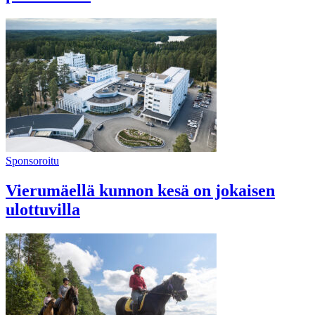
Sponsoroitu
Vierumäellä kunnon kesä on jokaisen
ulottuvilla