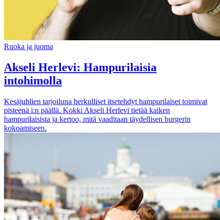
Ruoka ja juoma
Akseli Herlevi: Hampurilaisia
intohimolla
Kesäjuhlien tarjoiluna herkulliset itsetehdyt hampurilaiset toimivat
pisteenä i:n päällä. Kokki Akseli Herlevi tietää kaiken
hampurilaisista ja kertoo, mitä vaaditaan täydellisen burgerin
kokoamiseen.