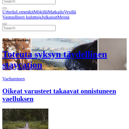
Urheilu
Lemmikit
Mökillä
Matkailu
Vesillä
Vastuullinen kuluttaja
Julkaisut
Meistä
Kotimaan matkailu
Toteuta syksyn täydellinen
staycation
Vaeltaminen
Oikeat varusteet takaavat onnistuneen
vaelluksen