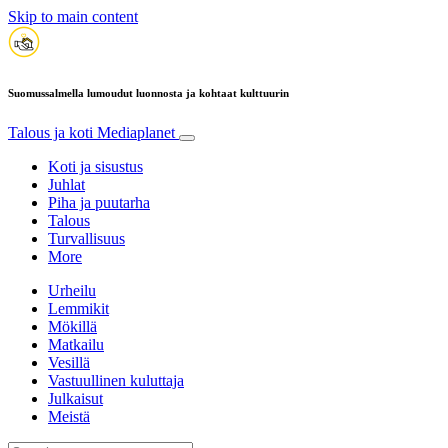
Skip to main content
Suomussalmella lumoudut luonnosta ja kohtaat kulttuurin
Talous ja koti
Mediaplanet
Koti ja sisustus
Juhlat
Piha ja puutarha
Talous
Turvallisuus
More
Urheilu
Lemmikit
Mökillä
Matkailu
Vesillä
Vastuullinen kuluttaja
Julkaisut
Meistä