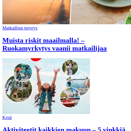
Matkailijan terveys
Muista riskit maailmalla! –
Ruokamyrkytys vaanii matkailijaa
Kesä
Aktiviteetit kaikkien makuun – 5 vinkkiä