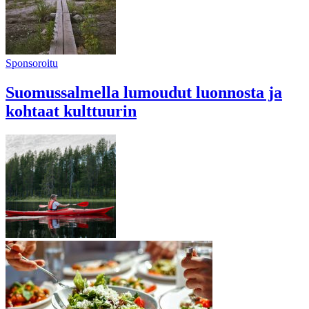
Sponsoroitu
Suomussalmella lumoudut luonnosta ja
kohtaat kulttuurin