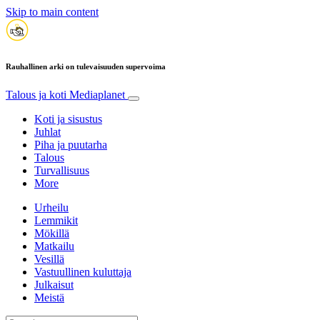
Skip to main content
Rauhallinen arki on tulevaisuuden supervoima
Talous ja koti
Mediaplanet
Koti ja sisustus
Juhlat
Piha ja puutarha
Talous
Turvallisuus
More
Urheilu
Lemmikit
Mökillä
Matkailu
Vesillä
Vastuullinen kuluttaja
Julkaisut
Meistä