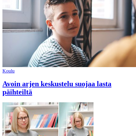
Koulu
Avoin arjen keskustelu suojaa lasta
päihteiltä