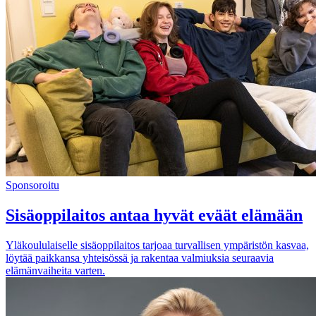
Sponsoroitu
Sisäoppilaitos antaa hyvät eväät elämään
Yläkoululaiselle sisäoppilaitos tarjoaa turvallisen ympäristön kasvaa,
löytää paikkansa yhteisössä ja rakentaa valmiuksia seuraavia
elämänvaiheita varten.