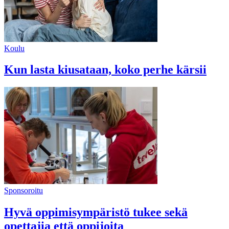
Koulu
Kun lasta kiusataan, koko perhe kärsii
Sponsoroitu
Hyvä oppimisympäristö tukee sekä
opettajia että oppijoita