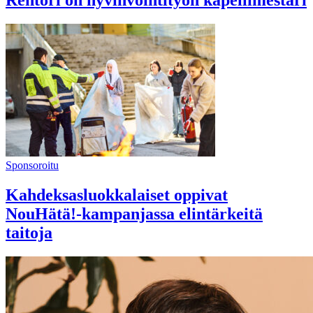
Rehtori on hyvinvointityön kapellimestari
Sponsoroitu
Kahdeksasluokkalaiset oppivat
NouHätä!-kampanjassa elintärkeitä
taitoja