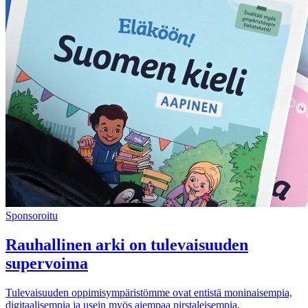
Sponsoroitu
Rauhallinen arki on tulevaisuuden
supervoima
Tulevaisuuden oppimisympäristömme ovat entistä moninaisempia,
digitaalisempia ja usein myös aiempaa pirstaleisempia.