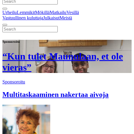
Urheilu
Lemmikit
Mökillä
Matkailu
Vesillä
Vastuullinen kuluttaja
Julkaisut
Meistä
Sponsoroitu
“Kun tulet Maunulaan, et ole
vieras”
Sponsoroitu
Multitaskaaminen nakertaa aivoja