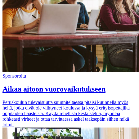
Sponsoroitu
Aikaa aitoon vuorovaikutukseen
Peruskoulun tulevaisuutta suunniteltaessa pitäisi kuunnella myös
heitä, jotka eivät ole viihtyneet koulussa ja kysyä erityisopettajilta
oppilaiden haasteista. Käydä rehellistä keskustelua, myöntää
rohkeasti virheet ja ottaa tarvittaessa askel taaksepäin siihen mikä
toimi.