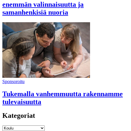
enemmän valinnaisuutta ja
samanhenkisiä nuoria
Sponsoroitu
Tukemalla vanhemmuutta rakennamme
tulevaisuutta
Kategoriat
Kategoriat