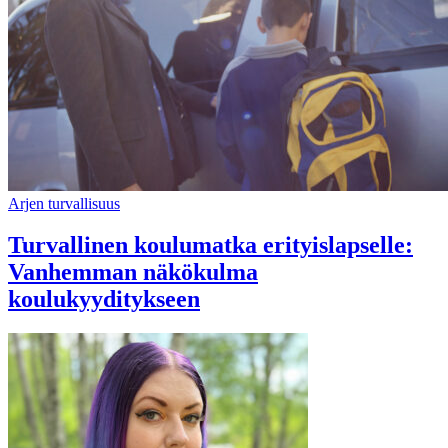
Arjen turvallisuus
Turvallinen koulumatka erityislapselle:
Vanhemman näkökulma
koulukyyditykseen