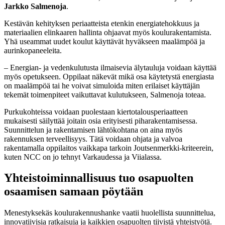
Jarkko Salmenoja
.
Kestävän kehityksen periaatteista etenkin energiatehokkuus ja
materiaalien elinkaaren hallinta ohjaavat myös koulurakentamista.
Yhä useammat uudet koulut käyttävät hyväkseen maalämpöä ja
aurinkopaneeleita.
– Energian- ja vedenkulutusta ilmaisevia älytauluja voidaan käyttää
myös opetukseen. Oppilaat näkevät mikä osa käytetystä energiasta
on maalämpöä tai he voivat simuloida miten erilaiset käyttäjän
tekemät toimenpiteet vaikuttavat kulutukseen, Salmenoja toteaa.
Purkukohteissa voidaan puolestaan kiertotalousperiaatteen
mukaisesti säilyttää joitain osia erityisesti piharakentamisessa.
Suunnittelun ja rakentamisen lähtökohtana on aina myös
rakennuksen terveellisyys. Tätä voidaan ohjata ja valvoa
rakentamalla oppilaitos vaikkapa tarkoin Joutsenmerkki-kriteerein,
kuten NCC on jo tehnyt Varkaudessa ja Viialassa.
Yhteistoiminnallisuus tuo osapuolten
osaamisen samaan pöytään
Menestyksekäs koulurakennushanke vaatii huolellista suunnittelua,
innovatiivisia ratkaisuja ja kaikkien osapuolten tiivistä yhteistyötä.