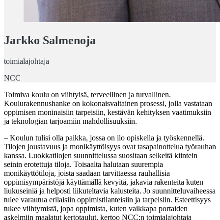
Jarkko Salmenoja
toimialajohtaja
NCC
Toimiva koulu on viihtyisä, terveellinen ja turvallinen.
Koulurakennushanke on kokonaisvaltainen prosessi, jolla vastataan
oppimisen moninaisiin tarpeisiin, kestävän kehityksen vaatimuksiin
ja teknologian tarjoamiin mahdollisuuksiin.
– Koulun tulisi olla paikka, jossa on ilo opiskella ja työskennellä.
Tilojen joustavuus ja monikäyttöisyys ovat tasapainottelua työrauhan
kanssa. Luokkatilojen suunnittelussa suositaan selkeitä kiintein
seinin erotettuja tiloja. Toisaalta halutaan suurempia
monikäyttötiloja, joista saadaan tarvittaessa rauhallisia
oppimisympäristöjä käyttämällä kevyitä, jakavia rakenteita kuten
liukuseiniä ja helposti liikuteltavia kalusteita. Jo suunnitteluvaiheessa
tulee varautua erilaisiin oppimistilanteisiin ja tarpeisiin. Esteettisyys
tukee viihtymistä, jopa oppimista, kuten vaikkapa portaiden
askelmiin maalatut kertotaulut, kertoo NCC:n toimialajohtaja