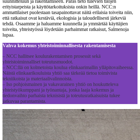
suunnitteluun ja rakentamiseen. Paras tieto tulevien tilojen
erityistarpeista ja käyttötarkoituksista onkin heillä. NCC:n
ammattilaiset puolestaan tasapainottavat näitä erilaisia toiveita niin,
että ratkaisut ovat kestäviä, ekologisia ja taloudellisesti järkeviä
tehdä. Osaamme ja haluamme kuunnella ja ymmärtää käyttäjien
toiveita, yhteistyössä löydetään parhaimmat ratkaisut, Salmenoja
lupaa.
Vahva kokemus yhteistoiminnallisesta rakentamisesta
– NCC hallitsee koulurakentamisen prosessit sekä
yhteistoiminnalliset toteutusmuodot.
– NCC:llä on kolmetoista koulua elinkaarimallin ylläpitovaiheessa.
Näistä elinkaarikouluista yhtiö saa tärkeää tietoa toimivista
tekniikoista ja materiaalivalinnoista.
– Iso pohjoismainen ja vakavarainen yhtiö on houkutteleva
yhteistyökumppani ja työnantaja, jonka laaja kokemus ja
tiedonvaihto parhaista teknisistä ja toteutusratkaisuista tukee
jatkuvaa parantamista.