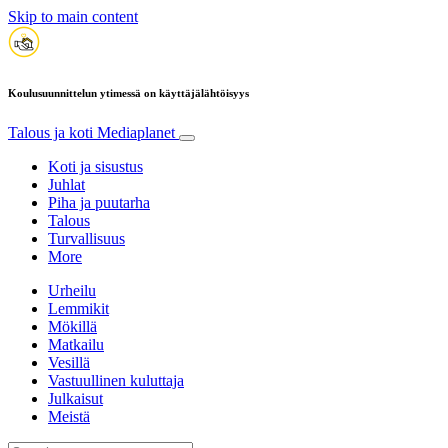
Skip to main content
Koulusuunnittelun ytimessä on käyttäjälähtöisyys
Talous ja koti
Mediaplanet
Koti ja sisustus
Juhlat
Piha ja puutarha
Talous
Turvallisuus
More
Urheilu
Lemmikit
Mökillä
Matkailu
Vesillä
Vastuullinen kuluttaja
Julkaisut
Meistä