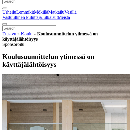
Urheilu
Lemmikit
Mökillä
Matkailu
Vesillä
Vastuullinen kuluttaja
Julkaisut
Meistä
Etusivu
»
Koulu
»
Koulusuunnittelun ytimessä on
käyttäjälähtöisyys
Sponsoroitu
Koulusuunnittelun ytimessä on
käyttäjälähtöisyys