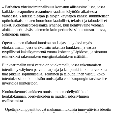
– Parhaiten yhteistoiminnallisuus korostuu allianssimallissa, jossa
kaikkien osapuolten osaaminen saadaan käyttöön aikaisessa
vaiheessa. Yhdessä tilaajan ja tilojen käyttäjien kanssa suunnitellaan
optimiratkaisu ottaen huomioon laadulliset, tekniset ja taloudelliset
seikat. Kokonaisprosessiaika lyhenee, kun kehitysvaihe voidaan
aloittaa merkittävästi aiemmin kuin perinteisissä toteutusmalleissa,
Salmenoja sanoo.
Opetustoimen tilahankinnoissa on laajasti käytössä myös
elinkaarimalli, jossa urakoitsija rakentaa hankkeen ja vastaa
tyypillisesti kaksikymmentä vuotta kohteen ylläpidosta, ja sitoutuu
esimerkiksi rakennuksen energiankulutuksen määrään.
Elinkaarimallin uusi versio on vuokramalli, jossa rakentamisen
toteuttaa yksityinen palveluntarjoaja ja kaupunki tai kunta vuokraa
tilat pitkällä sopimuksella. Tekninen ja taloudellinen vastuu koko
toteutuksesta on kiinteistön omistajalla eikä kaupungin tarvitse itse
investoida kiinteistöön.
Koulurakennushankkeen onnistuminen edellyttää koulun
henkilökunnan, opiskelijoiden ja muiden sidosryhmien
osallistamista.
– Opettajakumppanit tuovat mukanaan lukuisia innovatiivisia ideoita