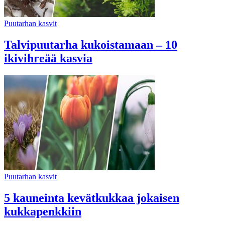
Puutarhan kasvit
Talvipuutarha kukoistamaan – 10
ikivihreää kasvia
Puutarhan kasvit
5 kauneinta kevätkukkaa jokaisen
kukkapenkkiin