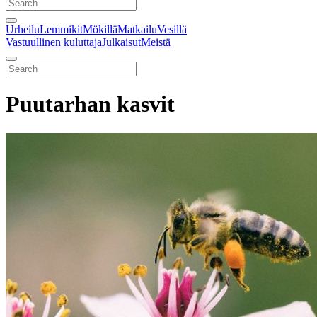
Urheilu
Lemmikit
Mökillä
Matkailu
Vesillä
Vastuullinen kuluttaja
Julkaisut
Meistä
Puutarhan kasvit