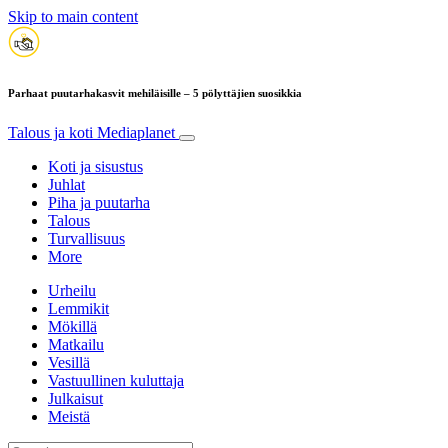
Skip to main content
Parhaat puutarhakasvit mehiläisille – 5 pölyttäjien suosikkia
Talous ja koti
Mediaplanet
Koti ja sisustus
Juhlat
Piha ja puutarha
Talous
Turvallisuus
More
Urheilu
Lemmikit
Mökillä
Matkailu
Vesillä
Vastuullinen kuluttaja
Julkaisut
Meistä