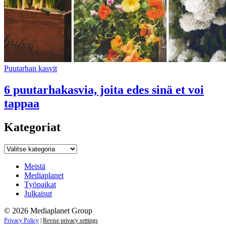
Puutarhan kasvit
6 puutarhakasvia, joita edes sinä et voi
tappaa
Kategoriat
Kategoriat
Meistä
Mediaplanet
Työpaikat
Julkaisut
© 2026 Mediaplanet Group
Privacy Policy
|
Revise privacy settings