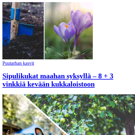
Puutarhan kasvit
Sipulikukat maahan syksyllä – 8 + 3
vinkkiä kevään kukkaloistoon