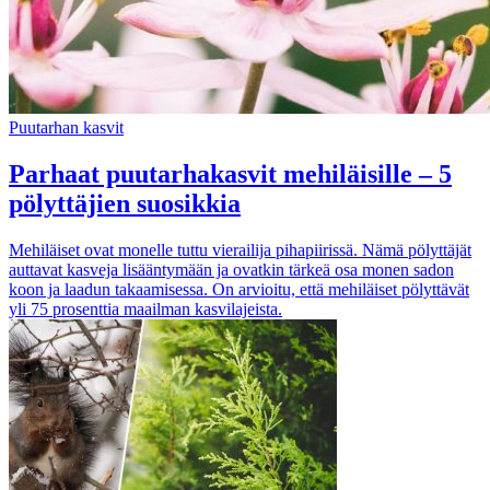
Puutarhan kasvit
Parhaat puutarhakasvit mehiläisille – 5
pölyttäjien suosikkia
Mehiläiset ovat monelle tuttu vierailija pihapiirissä. Nämä pölyttäjät
auttavat kasveja lisääntymään ja ovatkin tärkeä osa monen sadon
koon ja laadun takaamisessa. On arvioitu, että mehiläiset pölyttävät
yli 75 prosenttia maailman kasvilajeista.