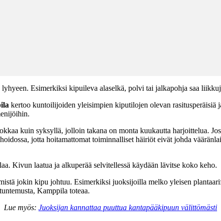
lyhyeen. Esimerkiksi kipuileva alaselkä, polvi tai jalkapohja saa liikk
ila
kertoo kuntoilijoiden yleisimpien kiputilojen olevan rasitusperäisiä j
enijöihin.
uokkaa kuin syksyllä, jolloin takana on monta kuukautta harjoittelua. Jos
hoidossa, jotta hoitamattomat toiminnalliset häiriöt eivät johda väärän
tilaa. Kivun laatua ja alkuperää selvitellessä käydään lävitse koko keho.
 mistä jokin kipu johtuu. Esimerkiksi juoksijoilla melko yleisen plantaari
utuntemusta, Kamppila toteaa.
Lue myös:
Juoksijan kannattaa puuttua kantapääkipuun välittömästi