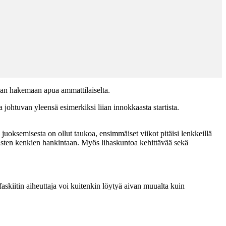
ujan hakemaan apua ammattilaiselta.
a johtuvan yleensä esimerkiksi liian innokkaasta startista.
 juoksemisesta on ollut taukoa, ensimmäiset viikot pitäisi lenkkeillä
laisten kenkien hankintaan. Myös lihaskuntoa kehittävää sekä
faskiitin aiheuttaja voi kuitenkin löytyä aivan muualta kuin