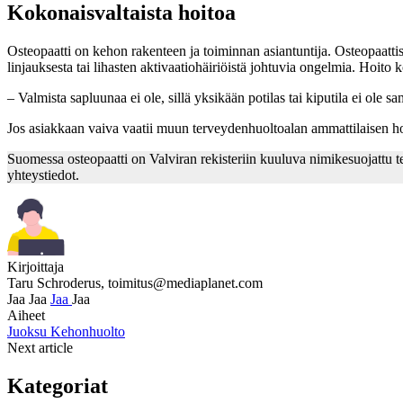
Kokonaisvaltaista hoitoa
Osteopaatti on kehon rakenteen ja toiminnan asiantuntija. Osteopaatti
linjauksesta tai lihasten aktivaatiohäiriöistä johtuvia ongelmia. Hoito k
– Valmista sapluunaa ei ole, sillä yksikään potilas tai kiputila ei ole
Jos asiakkaan vaiva vaatii muun terveydenhuoltoalan ammattilaisen hoi
Suomessa osteopaatti on Valviran rekisteriin kuuluva nimikesuojattu 
yhteystiedot.
Kirjoittaja
Taru Schroderus,
toimitus@mediaplanet.com
Jaa
Jaa
Jaa
Jaa
Aiheet
Juoksu
Kehonhuolto
Next article
Kategoriat