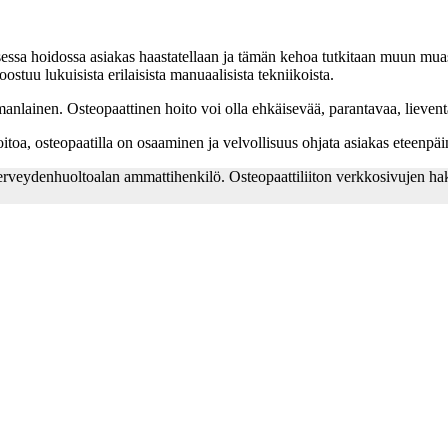
sessa hoidossa asiakas haastatellaan ja tämän kehoa tutkitaan muun muas
oostuu lukuisista erilaisista manuaalisista tekniikoista.
 samanlainen. Osteopaattinen hoito voi olla ehkäisevää, parantavaa, lieve
toa, osteopaatilla on osaaminen ja velvollisuus ohjata asiakas eteenpäi
terveydenhuoltoalan ammattihenkilö. Osteopaattiliiton verkkosivujen h