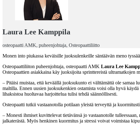
Laura Lee Kamppila
osteopaatti AMK, puheenjohtaja, Osteopaattiliitto
Monen into piukassa keväisille juoksulenkeille säntäävän meno tyssää 
Osteopaattiliiton puheenjohtaja, osteopaatti AMK
Laura Lee Kampp
Osteopaattien asiakkaina käy juoksijoita sprinttereistä ultramatkojen m
– Pitäisi muistaa, että keväällä juoksukunto ei välttämättä ole samaa l
maltilla. Ennen uusien juoksukenkien ostamista voisi olla hyvä käydä 
lihaksistoa huoltavaa harjoittelua tulisi tehdä säännöllisesti.
Osteopaatti tutkii vastaanotolla potilaan yleistä terveyttä ja kuormitus
– Monesti ihmiset kuvittelevat tietävänsä jo vastaanotolle tulleessaan,
jalkaterästä. Myös henkinen kuormitus ja stressi voivat voimistaa kip