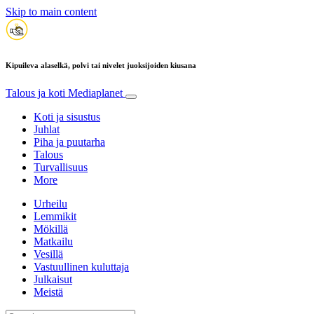
Skip to main content
Kipuileva alaselkä, polvi tai nivelet juoksijoiden kiusana
Talous ja koti
Mediaplanet
Koti ja sisustus
Juhlat
Piha ja puutarha
Talous
Turvallisuus
More
Urheilu
Lemmikit
Mökillä
Matkailu
Vesillä
Vastuullinen kuluttaja
Julkaisut
Meistä