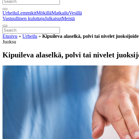
Urheilu
Lemmikit
Mökillä
Matkailu
Vesillä
Vastuullinen kuluttaja
Julkaisut
Meistä
Etusivu
»
Urheilu
»
Kipuileva alaselkä, polvi tai nivelet juoksijoid
Juoksu
Kipuileva alaselkä, polvi tai nivelet juoksi