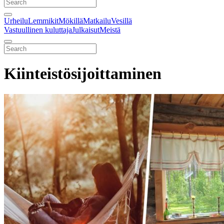
Urheilu
Lemmikit
Mökillä
Matkailu
Vesillä
Vastuullinen kuluttaja
Julkaisut
Meistä
Kiinteistösijoittaminen