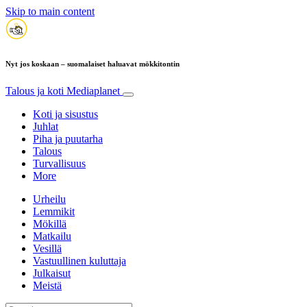
Skip to main content
Nyt jos koskaan – suomalaiset haluavat mökkitontin
Talous ja koti
Mediaplanet
Koti ja sisustus
Juhlat
Piha ja puutarha
Talous
Turvallisuus
More
Urheilu
Lemmikit
Mökillä
Matkailu
Vesillä
Vastuullinen kuluttaja
Julkaisut
Meistä