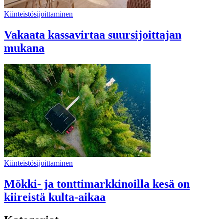
Kiinteistösijoittaminen
Vakaata kassavirtaa suursijoittajan
mukana
Kiinteistösijoittaminen
Mökki- ja tonttimarkkinoilla kesä on
kiireistä kulta-aikaa