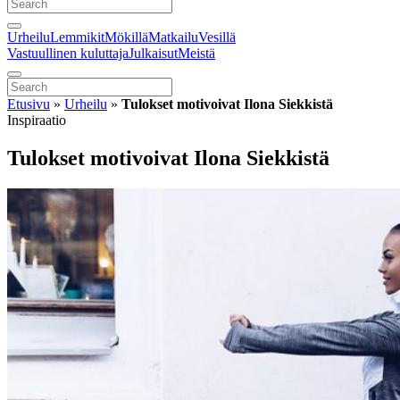
Urheilu
Lemmikit
Mökillä
Matkailu
Vesillä
Vastuullinen kuluttaja
Julkaisut
Meistä
Etusivu
»
Urheilu
»
Tulokset motivoivat Ilona Siekkistä
Inspiraatio
Tulokset motivoivat Ilona Siekkistä