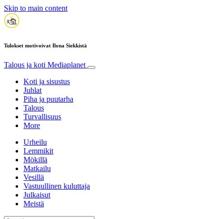
Skip to main content
Tulokset motivoivat Ilona Siekkistä
Talous ja koti
Mediaplanet
Koti ja sisustus
Juhlat
Piha ja puutarha
Talous
Turvallisuus
More
Urheilu
Lemmikit
Mökillä
Matkailu
Vesillä
Vastuullinen kuluttaja
Julkaisut
Meistä