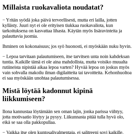
Millaista ruokavaliota noudatat?
− Yritän syödä joka päivä terveellisesti, mutta eri lailla, jotten
kyllästy. Juuri nyt ei ole erityisen tiukkaa ruokavaliota, kun
tarkoituksena on kasvattaa lihasta. Käytän myös lisäravinteita ja
palauttavia juomia.
Ihminen on kokonaisuus; jos syö huonosti, ei myöskään nuku hyvin.
− Lepoa tarvitaan palautumiseen, itse tarvitsen unta noin kahdeksan
tuntia. Kaikille tämä ei ole aina mahdollista, mutta voisiko muualta
rutiineista nipistää aikaa lepoa varten? Hyvää lepoa on joskus myös
vain sohvalla makoilu ilman digilaitteita tai tavoitteita. Kehonhuoltoa
ei saa myöskään unohtaa palautumisessa.
Mistä löytää kadonnut kipinä
liikkumiseen?
Ilona kannustaa löytämään sen oman lajin, jonka parissa viihtyy,
jotta motivaatio löytyy ja pysyy. Liikunnasta pitää tulla hyvä olo,
eikä se saa olla pakkopullaa.
− Vaikka itse olen kuntosalivalmentaja, ei salitreeni sovi kaikille.