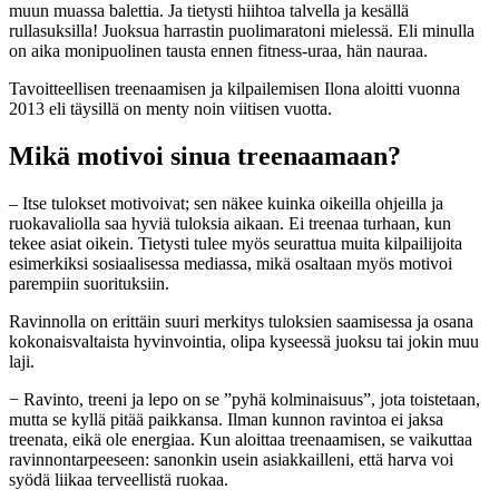
muun muassa balettia. Ja tietysti hiihtoa talvella ja kesällä
rullasuksilla! Juoksua harrastin puolimaratoni mielessä. Eli minulla
on aika monipuolinen tausta ennen fitness-uraa, hän nauraa.
Tavoitteellisen treenaamisen ja kilpailemisen Ilona aloitti vuonna
2013 eli täysillä on menty noin viitisen vuotta.
Mikä motivoi sinua treenaamaan?
– Itse tulokset motivoivat; sen näkee kuinka oikeilla ohjeilla ja
ruokavaliolla saa hyviä tuloksia aikaan. Ei treenaa turhaan, kun
tekee asiat oikein. Tietysti tulee myös seurattua muita kilpailijoita
esimerkiksi sosiaalisessa mediassa, mikä osaltaan myös motivoi
parempiin suorituksiin.
Ravinnolla on erittäin suuri merkitys tuloksien saamisessa ja osana
kokonaisvaltaista hyvinvointia, olipa kyseessä juoksu tai jokin muu
laji.
− Ravinto, treeni ja lepo on se ”pyhä kolminaisuus”, jota toistetaan,
mutta se kyllä pitää paikkansa. Ilman kunnon ravintoa ei jaksa
treenata, eikä ole energiaa. Kun aloittaa treenaamisen, se vaikuttaa
ravinnontarpeeseen: sanonkin usein asiakkailleni, että harva voi
syödä liikaa terveellistä ruokaa.