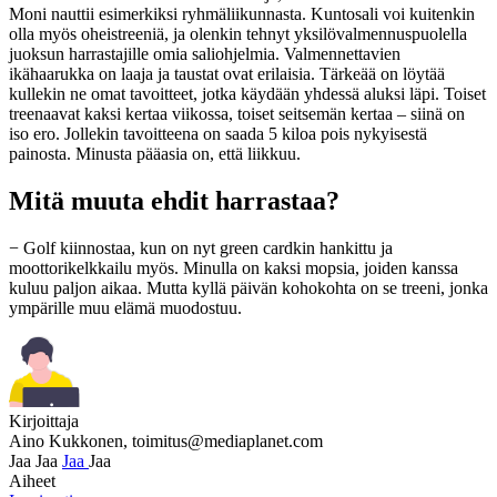
Moni nauttii esimerkiksi ryhmäliikunnasta. Kuntosali voi kuitenkin
olla myös oheistreeniä, ja olenkin tehnyt yksilövalmennuspuolella
juoksun harrastajille omia saliohjelmia. Valmennettavien
ikähaarukka on laaja ja taustat ovat erilaisia. Tärkeää on löytää
kullekin ne omat tavoitteet, jotka käydään yhdessä aluksi läpi. Toiset
treenaavat kaksi kertaa viikossa, toiset seitsemän kertaa – siinä on
iso ero. Jollekin tavoitteena on saada 5 kiloa pois nykyisestä
painosta. Minusta pääasia on, että liikkuu.
Mitä muuta ehdit harrastaa?
− Golf kiinnostaa, kun on nyt green cardkin hankittu ja
moottorikelkkailu myös. Minulla on kaksi mopsia, joiden kanssa
kuluu paljon aikaa. Mutta kyllä päivän kohokohta on se treeni, jonka
ympärille muu elämä muodostuu.
Kirjoittaja
Aino Kukkonen,
toimitus@mediaplanet.com
Jaa
Jaa
Jaa
Jaa
Aiheet