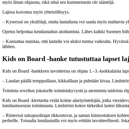
myös ilman ohjausta, eikä siinä sen kummemmin ole sääntöjä.
Lajissa korostuu myös yhteisöllisyys.
– Kyseessä on yksilölaji, mutta lautailusta voi saada myös mahtavia yh
Opetus helpottaa lumilautailun aloittamista. Lähes kaikki Suomen hiiht
– Kannattaa muistaa, että lautailu voi aluksi tuntua vaikealta. Hyvässä
lähtien.
Kids on Board -hanke tutustuttaa lapset laj
Kids on Board -hankkeen tavoitteena on ohjata 1.–3.-luokkalaisia lapsia 
– Laudan päällä temppuillaan, kikkaillaan ja pidetään kivaa, Lindströ
Toiminta soveltuu jokaiselle toimintakyvystä ja aiemmista taidoista ri
Kids on Board -kiertuetta vetää kolme aluetyöntekijää, jotka vieraile
lumilautaseuran toiminnasta. Lindström kokee tärkeäksi lasten liikunta
– Rinteessä sukupuolirajat rikkoutuvat, ja saman kiinnostuksen kohteen
perheille. Toisaalta lumilautailla voi myös erittäin tavoitteellisesti. Jok