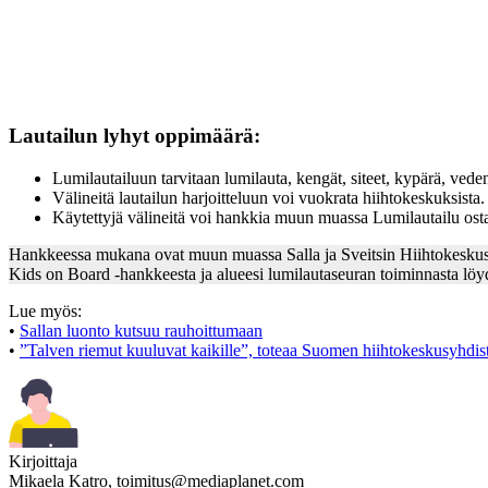
Lautailun lyhyt oppimäärä:
Lumilautailuun tarvitaan lumilauta, kengät, siteet, kypärä, vedenp
Välineitä lautailun harjoitteluun voi vuokrata hiihtokeskuksista
Käytettyjä välineitä voi hankkia muun muassa Lumilautailu osta
Hankkeessa mukana ovat muun muassa Salla ja Sveitsin Hiihtokeskus
Kids on Board -hankkeesta ja alueesi lumilautaseuran toiminnasta löyd
Lue myös:
•
Sallan luonto kutsuu rauhoittumaan
•
”Talven riemut kuuluvat kaikille”, toteaa Suomen hiihtokeskusyhdist
Kirjoittaja
Mikaela Katro,
toimitus@mediaplanet.com