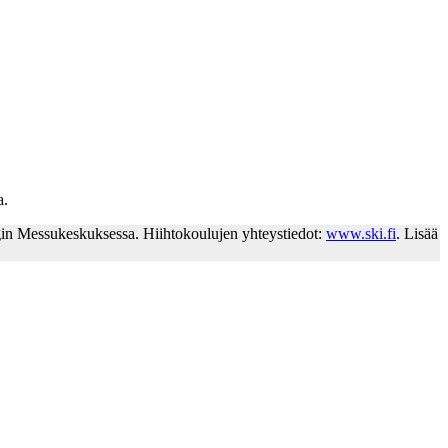
a.
in Messukeskuksessa. Hiihtokoulujen yhteystiedot:
www.ski.fi
. Lisää