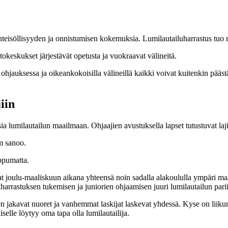
teisöllisyyden ja onnistumisen kokemuksia. Lumilautailuharrastus tuo mo
okeskukset järjestävät opetusta ja vuokraavat välineitä.
 ohjauksessa ja oikeankokoisilla välineillä kaikki voivat kuitenkin pääst
iin
lumilautailun maailmaan. Ohjaajien avustuksella lapset tutustuvat lajiin 
m sanoo.
ippumatta.
vat joulu-maaliskuun aikana yhteensä noin sadalla alakoululla ympäri ma
harrastuksen tukemisen ja juniorien ohjaamisen juuri lumilautailun pari
 jakavat nuoret ja vanhemmat laskijat laskevat yhdessä. Kyse on liikunn
aiselle löytyy oma tapa olla lumilautailija.