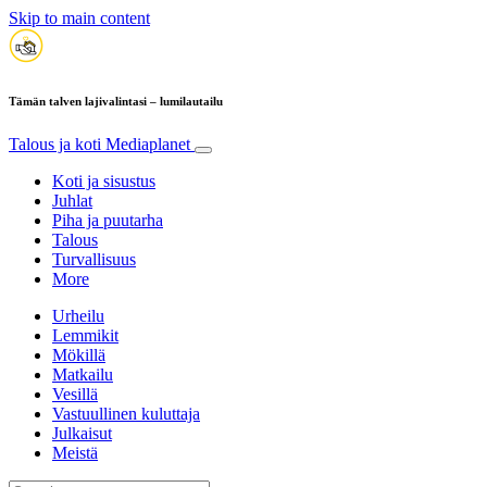
Skip to main content
Tämän talven lajivalintasi – lumilautailu
Talous ja koti
Mediaplanet
Koti ja sisustus
Juhlat
Piha ja puutarha
Talous
Turvallisuus
More
Urheilu
Lemmikit
Mökillä
Matkailu
Vesillä
Vastuullinen kuluttaja
Julkaisut
Meistä