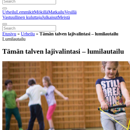
Urheilu
Lemmikit
Mökillä
Matkailu
Vesillä
Vastuullinen kuluttaja
Julkaisut
Meistä
Etusivu
»
Urheilu
»
Tämän talven lajivalintasi – lumilautailu
Lumilautailu
Tämän talven lajivalintasi – lumilautailu