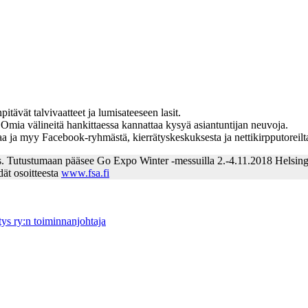
itävät talvivaatteet ja lumisateeseen lasit.
. Omia välineitä hankittaessa kannattaa kysyä asiantuntijan neuvoja.
a ja myy Facebook-ryhmästä, kierrätyskeskuksesta ja nettikirpputoreilt
. Tutustumaan pääsee Go Expo Winter -messuilla 2.-4.11.2018 Helsing
ät osoitteesta
www.fsa.fi
ys ry:n toiminnanjohtaja