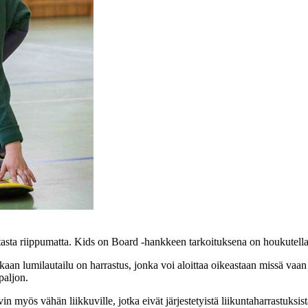
ustasta riippumatta. Kids on Board -hankkeen tarkoituksena on houkutella 
an lumilautailu on harrastus, jonka voi aloittaa oikeastaan missä vaan –
paljon.
yvin myös vähän liikkuville, jotka eivät järjestetyistä liikuntaharrastuks