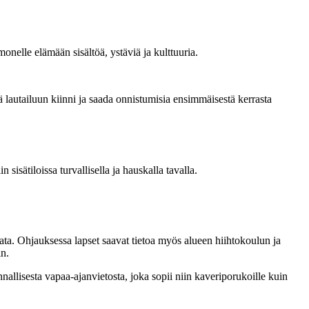
nelle elämään sisältöä, ystäviä ja kulttuuria.
ä lautailuun kiinni ja saada onnistumisia ensimmäisestä kerrasta
sisätiloissa turvallisella ja hauskalla tavalla.
ata. Ohjauksessa lapset saavat tietoa myös alueen hiihtokoulun ja
in.
allisesta vapaa-ajanvietosta, joka sopii niin kaveriporukoille kuin