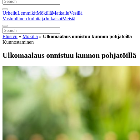
Urheilu
Lemmikit
Mökillä
Matkailu
Vesillä
Vastuullinen kuluttaja
Julkaisut
Meistä
Etusivu
»
Mökillä
»
Ulkomaalaus onnistuu kunnon pohjatöillä
Kunnostaminen
Ulkomaalaus onnistuu kunnon pohjatöillä