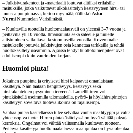
– Julkisivurakenteet ja -materiaalit joutuvat alttiiksi erilaisille
rasituksille, jotka vaikuttavat ulkokäsittelyn kestävyyteen hirsi- tai
muussa puupinnassa, kertoo myymäläpäällikkö
Asko
Nurmi
Nummelan Värisilmästä.
– Kuultavilla tuotteilla huoltomaalausväli on yleensä 3–7 vuotta ja
peittävillä yli 10 vuotta. Ilmansuunta sekä sateelle ja tuulelle
altistuminen vaikuttavat kestoon useilla vuosilla. Kovemmalle
rasitukselle joutuvia julkisivujen osia kannattaa tarkkailla ja tehdä
huoltokäsittely useammin. Ajoissa tehdyt huoltotoimenpiteet ovat
edullisempia kuin vaurioiden korjaus.
Huomioi pinta!
Jokainen puupinta ja erityisesti hirsi kaipaavat omanlaistaan
käsittelyä. Näin taataan hengittävyys, kestävyys sekä
hirsirakenteiden pysyminen terveenä. Lamellihirren voit
pintakäsitellä useimmilla talomaaleilla, pyörö- ja höylähirsipintojen
käsittelyyn soveltuva tuotevalikoima on rajallisempi.
Vanhaa pintaa käsiteltäessä tulee selvittää vanha maalityyppi ja valita
yhteensopiva tuote. Hirren pintakäsittelyssä on hyvä välttää paksuja
kerroksia. Ongelmat voi välttää valitsemalla kuultavan tuotteen.
Peittäviä käsittelyjä huoltomaalattaessa maalipintaa on hyvä ohentaa