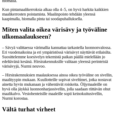
hiomalla.
Kun pintamaalikerroksia alkaa olla 4–5, on hyvä harkita kaikkien
maalikerrosten poistamista. Maalinpoisto tehdään yleensä
kaapimalla, hiomalla pinta tai soodapuhalluksella.
Miten valita oikea värisävy ja työväline
ulkomaalaukseen?
– Sävyä valittaessa värimallia kannattaa tarkastella luonnonvalossa.
Eri vuodenaikoina ja eri ympäristössä värisävyt näyttävät erilaisilta.
Suosittelemme koesivelyn tekemistä paikan päällä mielellään jo
edeltävänä kesänä. Hirsirakennuksille valitaan yleensä perinteisiä
värisävyjä, Nurmi neuvoo.
– Hirsirakennuksien maalauksessa ainoa oikea työväline on sivellin,
maalityypin mukaan. Kuullotteille sopivat siveltimet, jotka nostavat
ainetta hyvin mukanaan ja vähentävät roiskeita. Öljymaaleille on
hyvä olla jäykkä luonnonharjassivellin, jolla saadaan riittävän ohut
maalikalvo. Vesiohenteisille maaleille sopii keinokuitusivellin,
Nurmi korostaa.
Vältä turhat virheet