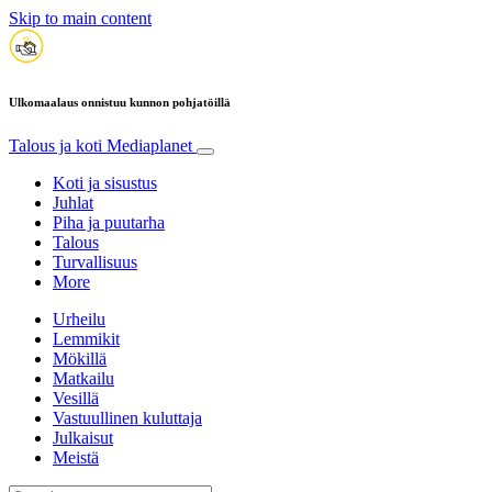
Skip to main content
Ulkomaalaus onnistuu kunnon pohjatöillä
Talous ja koti
Mediaplanet
Koti ja sisustus
Juhlat
Piha ja puutarha
Talous
Turvallisuus
More
Urheilu
Lemmikit
Mökillä
Matkailu
Vesillä
Vastuullinen kuluttaja
Julkaisut
Meistä