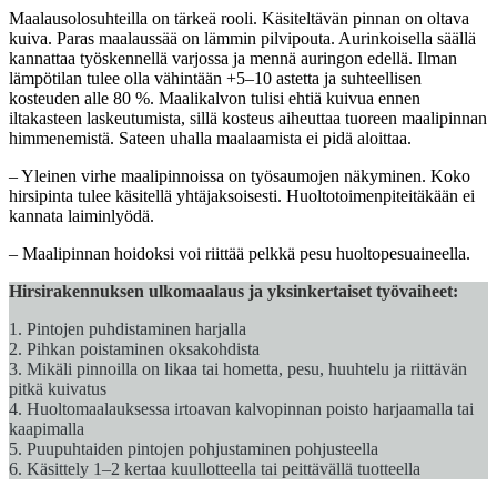
Maalausolosuhteilla on tärkeä rooli. Käsiteltävän pinnan on oltava
kuiva. Paras maalaussää on lämmin pilvipouta. Aurinkoisella säällä
kannattaa työskennellä varjossa ja mennä auringon edellä. Ilman
lämpötilan tulee olla vähintään +5–10 astetta ja suhteellisen
kosteuden alle 80 %. Maalikalvon tulisi ehtiä kuivua ennen
iltakasteen laskeutumista, sillä kosteus aiheuttaa tuoreen maalipinnan
himmenemistä. Sateen uhalla maalaamista ei pidä aloittaa.
– Yleinen virhe maalipinnoissa on työsaumojen näkyminen. Koko
hirsipinta tulee käsitellä yhtäjaksoisesti. Huoltotoimenpiteitäkään ei
kannata laiminlyödä.
– Maalipinnan hoidoksi voi riittää pelkkä pesu huoltopesuaineella.
Hirsirakennuksen ulkomaalaus ja yksinkertaiset työvaiheet:
1. Pintojen puhdistaminen harjalla
2. Pihkan poistaminen oksakohdista
3. Mikäli pinnoilla on likaa tai hometta, pesu, huuhtelu ja riittävän
pitkä kuivatus
4. Huoltomaalauksessa irtoavan kalvopinnan poisto harjaamalla tai
kaapimalla
5. Puupuhtaiden pintojen pohjustaminen pohjusteella
6. Käsittely 1–2 kertaa kuullotteella tai peittävällä tuotteella