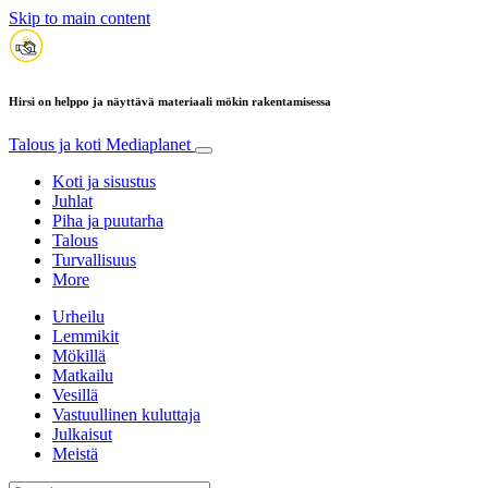
Skip to main content
Hirsi on helppo ja näyttävä materiaali mökin rakentamisessa
Talous ja koti
Mediaplanet
Koti ja sisustus
Juhlat
Piha ja puutarha
Talous
Turvallisuus
More
Urheilu
Lemmikit
Mökillä
Matkailu
Vesillä
Vastuullinen kuluttaja
Julkaisut
Meistä