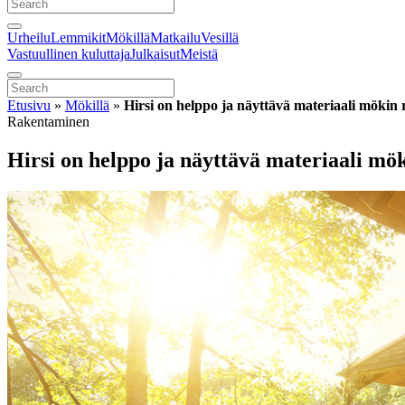
Urheilu
Lemmikit
Mökillä
Matkailu
Vesillä
Vastuullinen kuluttaja
Julkaisut
Meistä
Etusivu
»
Mökillä
»
Hirsi on helppo ja näyttävä materiaali mökin
Rakentaminen
Hirsi on helppo ja näyttävä materiaali mö