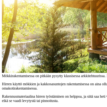
Mökkirakentamisessa on pitkään pysytty klassisessa arkkitehtuurissa
Hirren käyttö mökkien ja kakkosasuntojen rakentamisessa on aina ollut
omakotirakentamisessa.
Rakennusmateriaalina hirren työstäminen on helppoa, ja siitä saa heti v
eikä se vaadi levytystä tai pinnoitusta.