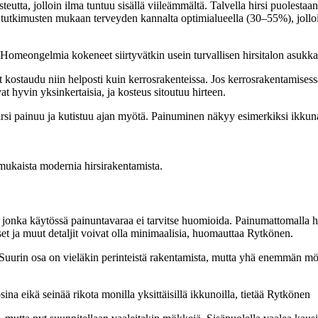
steutta, jolloin ilma tuntuu sisällä viileämmältä. Talvella hirsi puolest
 tutkimusten mukaan terveyden kannalta optimialueella (30–55%), jolloi
Homeongelmia kokeneet siirtyvätkin usein turvallisen hirsitalon asukka
t kostaudu niin helposti kuin kerrosrakenteissa. Jos kerrosrakentamises
at hyvin yksinkertaisia, ja kosteus sitoutuu hirteen.
rsi painuu ja kutistuu ajan myötä. Painuminen näkyy esimerkiksi ikkuna
kaista modernia hirsirakentamista.
jonka käytössä painuntavaraa ei tarvitse huomioida. Painumattomalla hi
kset ja muut detaljit voivat olla minimaalisia, huomauttaa Rytkönen.
a. Suurin osa on vieläkin perinteistä rakentamista, mutta yhä enemmän
ina eikä seinää rikota monilla yksittäisillä ikkunoilla, tietää Rytkönen