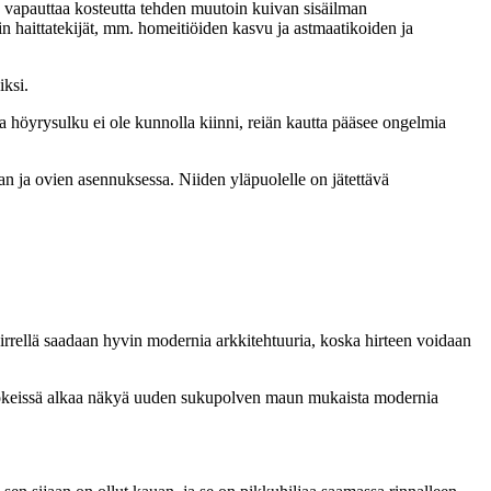
aan vapauttaa kosteutta tehden muutoin kuivan sisäilman
n haittatekijät, mm. homeitiöiden kasvu ja astmaatikoiden ja
iksi.
sa höyrysulku ei ole kunnolla kiinni, reiän kautta pääsee ongelmia
n ja ovien asennuksessa. Niiden yläpuolelle on jätettävä
rrellä saadaan hyvin modernia arkkitehtuuria, koska hirteen voidaan
 mökeissä alkaa näkyä uuden sukupolven maun mukaista modernia