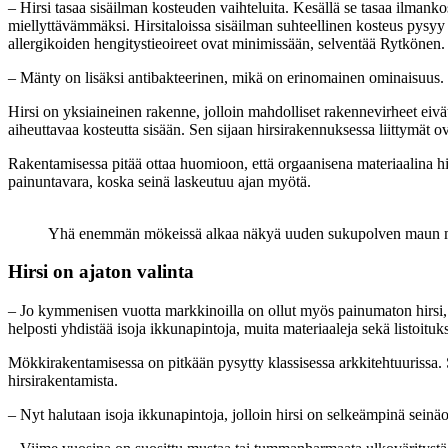
– Hirsi tasaa sisäilman kosteuden vaihteluita. Kesällä se tasaa ilmanko
miellyttävämmäksi. Hirsitaloissa sisäilman suhteellinen kosteus pysyy
allergikoiden hengitystieoireet ovat minimissään, selventää Rytkönen.
– Mänty on lisäksi antibakteerinen, mikä on erinomainen ominaisuus. 
Hirsi on yksiaineinen rakenne, jolloin mahdolliset rakennevirheet eivä
aiheuttavaa kosteutta sisään. Sen sijaan hirsirakennuksessa liittymät ov
Rakentamisessa pitää ottaa huomioon, että orgaanisena materiaalina hi
painuntavara, koska seinä laskeutuu ajan myötä.
Yhä enemmän mökeissä alkaa näkyä uuden sukupolven maun mu
Hirsi on ajaton valinta
– Jo kymmenisen vuotta markkinoilla on ollut myös painumaton hirsi, 
helposti yhdistää isoja ikkunapintoja, muita materiaaleja sekä listoitu
Mökkirakentamisessa on pitkään pysytty klassisessa arkkitehtuuriss
hirsirakentamista.
– Nyt halutaan isoja ikkunapintoja, jolloin hirsi on selkeämpinä seinäos