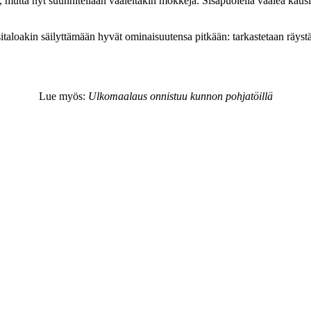
mutta nyt suunnitellaan vaaleitakin mökkejä. Sisäpuolella vaalea kausi 
italoakin säilyttämään hyvät ominaisuutensa pitkään: tarkastetaan räystäs
Lue myös:
Ulkomaalaus onnistuu kunnon pohjatöillä