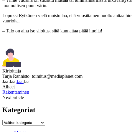
– Viime vuosina on suosittu mustaa tai tummanharmaata ulkoväritystä, 
luonnollisen puun värin.
Lopuksi Rytkönen vielä muistuttaa, että vuosittainen huolto auttaa hirs
vaurioita.
– Talo on aina iso sijoitus, siitä kannattaa pitää huolta!
Kirjoittaja
Tarja Rannisto,
toimitus@mediaplanet.com
Jaa
Jaa
Jaa
Jaa
Aiheet
Rakentaminen
Next article
Kategoriat
Kategoriat