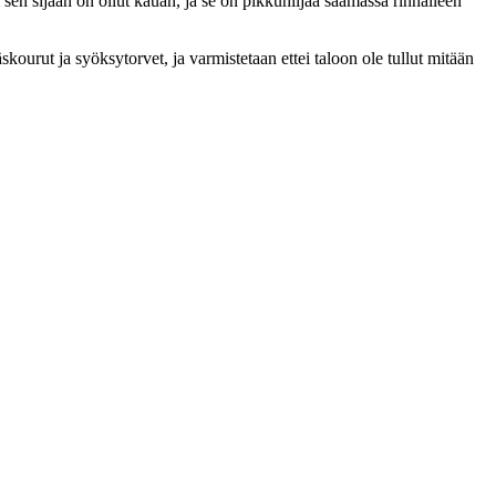
sen sijaan on ollut kauan, ja se on pikkuhiljaa saamassa rinnalleen
kourut ja syöksytorvet, ja varmistetaan ettei taloon ole tullut mitään