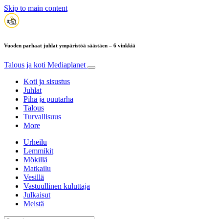
Skip to main content
Vuoden parhaat juhlat ympäristöä säästäen – 6 vinkkiä
Talous ja koti
Mediaplanet
Koti ja sisustus
Juhlat
Piha ja puutarha
Talous
Turvallisuus
More
Urheilu
Lemmikit
Mökillä
Matkailu
Vesillä
Vastuullinen kuluttaja
Julkaisut
Meistä