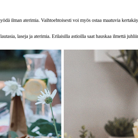
 syödä ilman aterimia. Vaihtoehtoisesti voi myös ostaa maatuvia kertakäyt
tasia, laseja ja aterimia. Erilaisilla astioilla saat hauskaa ilmettä juhli