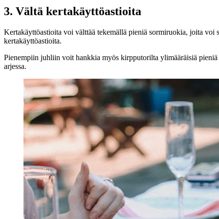
3. Vältä kertakäyttöastioita
Kertakäyttöastioita voi välttää tekemällä pieniä sormiruokia, joita voi
kertakäyttöastioita.
Pienempiin juhliin voit hankkia myös kirpputorilta ylimääräisiä pieniä lau
arjessa.