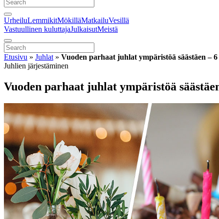
Urheilu
Lemmikit
Mökillä
Matkailu
Vesillä
Vastuullinen kuluttaja
Julkaisut
Meistä
Etusivu
»
Juhlat
»
Vuoden parhaat juhlat ympäristöä säästäen – 6
Juhlien järjestäminen
Vuoden parhaat juhlat ympäristöä säästäen