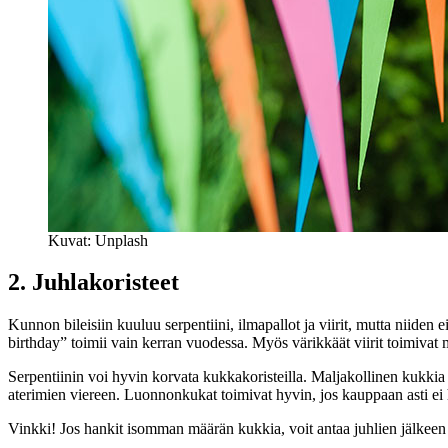
Kuvat: Unplash
2. Juhlakoristeet
Kunnon bileisiin kuuluu serpentiini, ilmapallot ja viirit, mutta niiden ei 
birthday” toimii vain kerran vuodessa. Myös värikkäät viirit toimivat mo
Serpentiinin voi hyvin korvata kukkakoristeilla. Maljakollinen kukkia 
aterimien viereen. Luonnonkukat toimivat hyvin, jos kauppaan asti ei 
Vinkki! Jos hankit isomman määrän kukkia, voit antaa juhlien jälkee