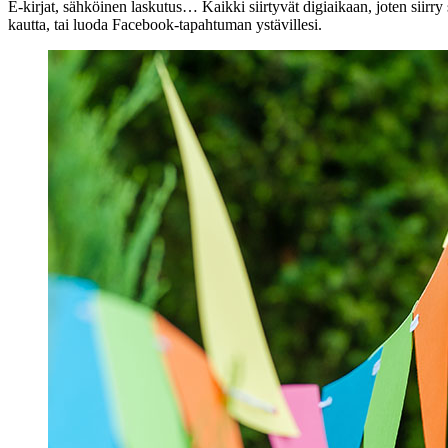
E-kirjat, sähköinen laskutus… Kaikki siirtyvät digiaikaan, joten siirry
kautta, tai luoda Facebook-tapahtuman ystävillesi.