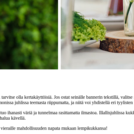
tarvitse olla kertakäyttöisiä. Jos ostat seinälle bannerin tekstillä, valits
nissa juhlissa teemasta riippumatta, ja niitä voi yhdistellä eri tyylisten
tuo ihanasti väriä ja tunnelmaa rasittamatta ilmastoa. Illallisjuhlissa k
halua kävellä.
n vieraille mahdollisuuden napata mukaan lempikukkansa!