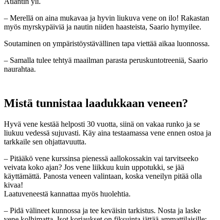
Atlantin yli.
– Merellä on aina mukavaa ja hyvin liukuva vene on ilo! Rakastan
myös myrskypäiviä ja nautin niiden haasteista, Saario hymyilee.
Soutaminen on ympäristöystävällinen tapa viettää aikaa luonnossa.
– Samalla tulee tehtyä maailman parasta peruskuntotreeniä, Saario
naurahtaa.
Mistä tunnistaa laadukkaan veneen?
Hyvä vene kestää helposti 30 vuotta, siinä on vakaa runko ja se
liukuu vedessä sujuvasti. Käy aina testaamassa vene ennen ostoa ja
tarkkaile sen ohjattavuutta.
– Pitääkö vene kurssinsa pienessä aallokossakin vai tarvitseeko
veivata koko ajan? Jos vene liikkuu kuin uppotukki, se jää
käyttämättä. Panosta veneen valintaan, koska veneilyn pitää olla
kivaa!
Laatuveneestä kannattaa myös huolehtia.
– Pidä välineet kunnossa ja tee keväisin tarkistus. Nosta ja laske
vene kolhimatta. Isot korjaukset on fiksuinta jättää ammattilaisille: