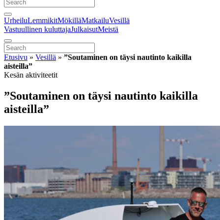
Urheilu
Lemmikit
Mökillä
Matkailu
Vesillä
Vastuullinen kuluttaja
Julkaisut
Meistä
Etusivu
»
Vesillä
»
”Soutaminen on täysi nautinto kaikilla
aisteilla”
Kesän aktiviteetit
”Soutaminen on täysi nautinto kaikilla
aisteilla”