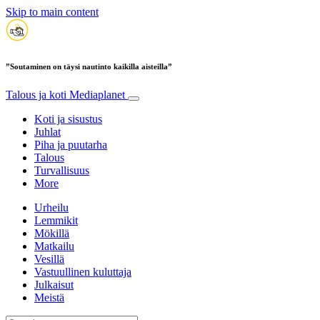
Skip to main content
”Soutaminen on täysi nautinto kaikilla aisteilla”
Talous ja koti
Mediaplanet
Koti ja sisustus
Juhlat
Piha ja puutarha
Talous
Turvallisuus
More
Urheilu
Lemmikit
Mökillä
Matkailu
Vesillä
Vastuullinen kuluttaja
Julkaisut
Meistä