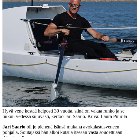
Hyvä vene kestää helposti 30 vuotta, siinä on vakaa runko ja se
liukuu vedessä sujuvasti, kertoo Jari Saario. Kuva: Laura Puurila
Jari Saario
oli jo pienenä isänsä mukana avokalastusveneen
pohjalla. Soutajaksi hän alkoi kutsua itseään vasta soudettuaan