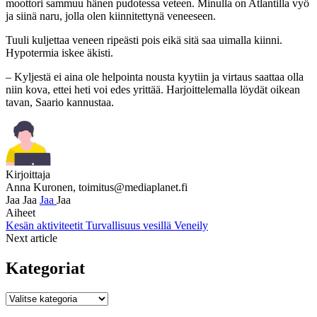
moottori sammuu hänen pudotessa veteen. Minulla on Atlantilla vyö
ja siinä naru, jolla olen kiinnitettynä veneeseen.
Tuuli kuljettaa veneen ripeästi pois eikä sitä saa uimalla kiinni.
Hypotermia iskee äkisti.
– Kyljestä ei aina ole helpointa nousta kyytiin ja virtaus saattaa olla
niin kova, ettei heti voi edes yrittää. Harjoittelemalla löydät oikean
tavan, Saario kannustaa.
Kirjoittaja
Anna Kuronen,
toimitus@mediaplanet.fi
Jaa
Jaa
Jaa
Jaa
Aiheet
Kesän aktiviteetit
Turvallisuus vesillä
Veneily
Next article
Kategoriat
Kategoriat