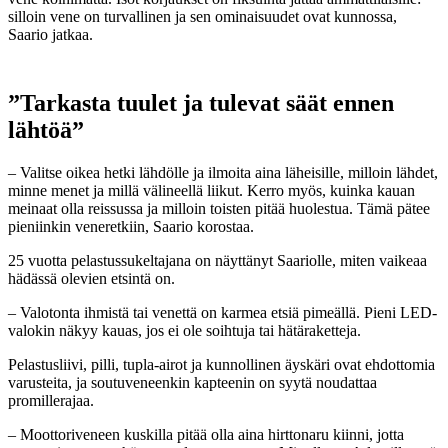
silloin vene on turvallinen ja sen ominaisuudet ovat kunnossa,
Saario jatkaa.
”Tarkasta tuulet ja tulevat säät ennen
lähtöä”
– Valitse oikea hetki lähdölle ja ilmoita aina läheisille, milloin lähdet,
minne menet ja millä välineellä liikut. Kerro myös, kuinka kauan
meinaat olla reissussa ja milloin toisten pitää huolestua. Tämä pätee
pieniinkin veneretkiin, Saario korostaa.
25 vuotta pelastussukeltajana on näyttänyt Saariolle, miten vaikeaa
hädässä olevien etsintä on.
– Valotonta ihmistä tai venettä on karmea etsiä pimeällä. Pieni LED-
valokin näkyy kauas, jos ei ole soihtuja tai hätäraketteja.
Pelastusliivi, pilli, tupla-airot ja kunnollinen äyskäri ovat ehdottomia
varusteita, ja soutuveneenkin kapteenin on syytä noudattaa
promillerajaa.
– Moottoriveneen kuskilla pitää olla aina hirttonaru kiinni, jotta