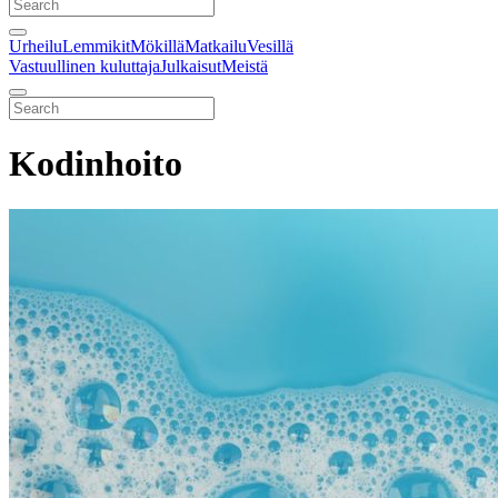
Urheilu
Lemmikit
Mökillä
Matkailu
Vesillä
Vastuullinen kuluttaja
Julkaisut
Meistä
Kodinhoito