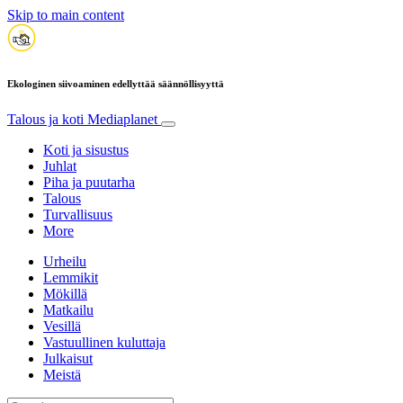
Skip to main content
Ekologinen siivoaminen edellyttää säännöllisyyttä
Talous ja koti
Mediaplanet
Koti ja sisustus
Juhlat
Piha ja puutarha
Talous
Turvallisuus
More
Urheilu
Lemmikit
Mökillä
Matkailu
Vesillä
Vastuullinen kuluttaja
Julkaisut
Meistä