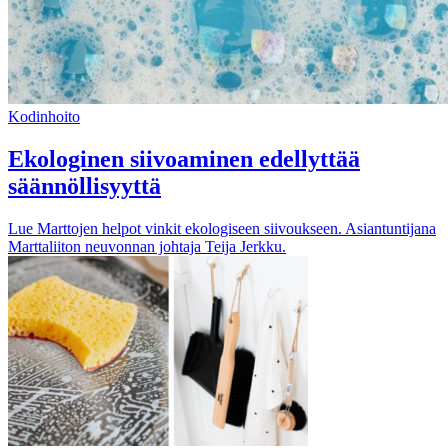
Kodinhoito
Ekologinen siivoaminen edellyttää
säännöllisyyttä
Lue Marttojen helpot vinkit ekologiseen siivoukseen. Asiantuntijana
Marttaliiton neuvonnan johtaja Teija Jerkku.