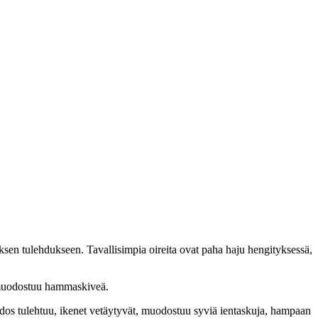
sen tulehdukseen. Tavallisimpia oireita ovat paha haju hengityksessä,
n muodostuu hammaskiveä.
udos tulehtuu, ikenet vetäytyvät, muodostuu syviä ientaskuja, hampaan