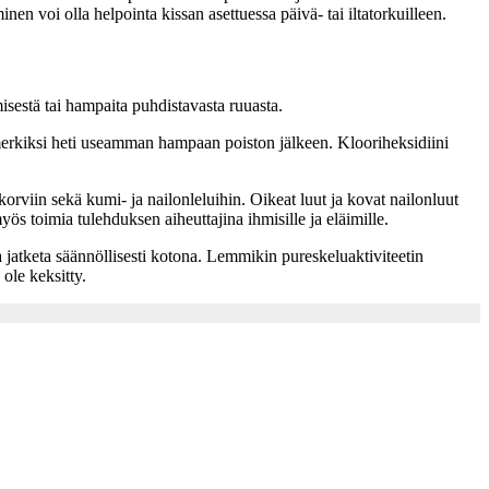
nen voi olla helpointa kissan asettuessa päivä- tai iltatorkuilleen.
misestä tai hampaita puhdistavasta ruuasta.
 esimerkiksi heti useamman hampaan poiston jälkeen. Klooriheksidiini
korviin sekä kumi- ja nailonleluihin. Oikeat luut ja kovat nailonluut
myös toimia tulehduksen aiheuttajina ihmisille ja eläimille.
a jatketa säännöllisesti kotona. Lemmikin pureskeluaktiviteetin
 ole keksitty.