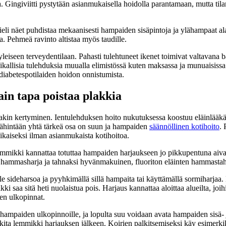
 Gingiviitti pystytään asianmukaisella hoidolla parantamaan, mutta tila
eli näet puhdistaa mekaanisesti hampaiden sisäpintoja ja ylähampaat al
a. Pehmeä ravinto altistaa myös taudille.
iseen terveydentilaan. Pahasti tulehtuneet ikenet toimivat valtavana bak
ikallisia tulehduksia muualla elimistössä kuten maksassa ja munuaisissa.
diabetespotilaiden hoidon onnistumista.
in tapa poistaa plakkia
akin kertyminen. Ientulehduksen hoito nukutuksessa koostuu eläinlääkä
vähintään yhtä tärkeä osa on suun ja hampaiden
säännöllinen kotihoito
.
ikaiseksi ilman asianmukaista kotihoitoa.
mmikki kannattaa totuttaa hampaiden harjaukseen jo pikkupentuna aivan
nen hammasharja ja tahnaksi hyvänmakuinen, fluoriton eläinten hammasta
e sideharsoa ja pyyhkimällä sillä hampaita tai käyttämällä sormiharjaa
mikki saa sitä heti nuolaistua pois. Harjaus kannattaa aloittaa alueilta, 
den ulkopinnat.
 hampaiden ulkopinnoille, ja lopulta suu voidaan avata hampaiden sisä-
ita lemmikki harjauksen jälkeen. Koirien palkitsemiseksi käy esimerkik