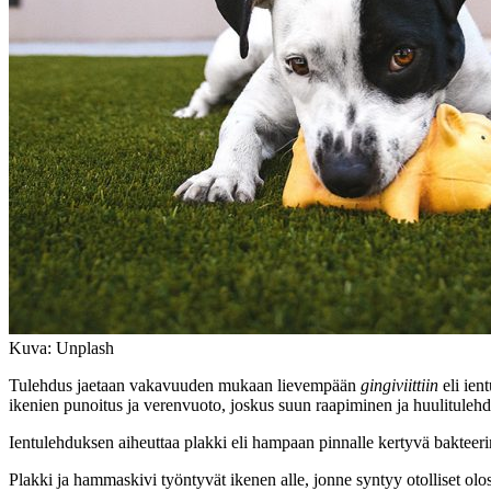
Kuva: Unplash
Tulehdus jaetaan vakavuuden mukaan lievempään
gingiviittiin
eli ie
ikenien punoitus ja verenvuoto, joskus suun raapiminen ja huulitulehd
Ientulehduksen aiheuttaa plakki eli hampaan pinnalle kertyvä baktee
Plakki ja hammaskivi työntyvät ikenen alle, jonne syntyy otolliset ol