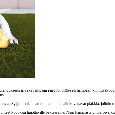
ntulehdukseen ja vakavampaan
parodontiittiin
eli hampaan kiinnityskudok
us.
rimassa. Syljen mukanaan tuomat mineraalit kovettavat plakkia, jolloi
osuhteet kudoksia hajottaville bakteereille. Näin hammasta ympäröivä k