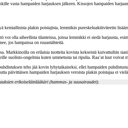
talenkille vasta hampaiden harjauksen jälkeen. Kissojen hampaiden harjaami
ä kemiallisista plakin poistajista, lemmikin pureskeluaktiiviteetin lisää
ttö voi olla aiheellista tilanteissa, joissa lemmikki ei siedä harjausta,
enee, jos hampaissa on ruuantähteitä.
 Markkinoilla on erilaisia tuotteita kovista kekseistä kuivattuihin sian
rille suolisto-ongelmia kuten ummetusta tai ripulia. Raa’at luut voivat 
n puhdistuksen teho jää kovin lyhytaikaiseksi, ellei hampaiden puhdistust
mutta päivittäisen hampaiden harjauksen veroista plakin poistajaa ei vielä
ksien erikoiseläinlääkäri (hammas- ja suusairaudet).