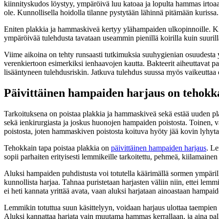
kiinnityskudos löystyy, ympäröivä luu katoaa ja lopulta hammas irtoaa.
ole. Kunnollisella hoidolla tilanne pystytään lähinnä pitämään kurissa.
Eniten plakkia ja hammaskiveä kertyy ylähampaiden ulkopinnoille. Ki
ympäröivää tulehdusta tavataan useammin pienillä koirilla kuin suurill
Viime aikoina on tehty runsaasti tutkimuksia suuhygienian osuudesta yle
verenkiertoon esimerkiksi ienhaavojen kautta. Bakteerit aiheuttavat pa
lisääntyneen tulehdusriskin. Jatkuva tulehdus suussa myös vaikeuttaa 
Päivittäinen hampaiden harjaus on tehokka
Tarkoituksena on poistaa plakkia ja hammaskiveä sekä estää uuden pl
sekä ienkirurgiasta ja joskus huonojen hampaiden poistosta. Toinen, 
poistosta, joten hammaskiven poistosta koituva hyöty jää kovin lyhyta
Tehokkain tapa poistaa plakkia on
päivittäinen hampaiden harjaus
. Le
sopii parhaiten erityisesti lemmikeille tarkoitettu, pehmeä, kiilamai
Aluksi hampaiden puhdistusta voi totutella käärimällä sormen ympärill
kunnollista harjaa. Tahnaa puristetaan harjasten väliin niin, ettei lem
ei heti kannata yrittää avata, vaan aluksi harjataan ainoastaan hampai
Lemmikin totuttua suun käsittelyyn, voidaan harjaus ulottaa taempien
Aluksi kannattaa harjata vain muutama hammas kerrallaan, ja aina palk