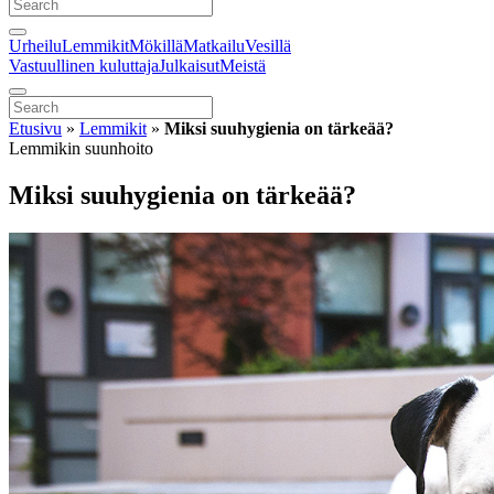
Urheilu
Lemmikit
Mökillä
Matkailu
Vesillä
Vastuullinen kuluttaja
Julkaisut
Meistä
Etusivu
»
Lemmikit
»
Miksi suuhygienia on tärkeää?
Lemmikin suunhoito
Miksi suuhygienia on tärkeää?