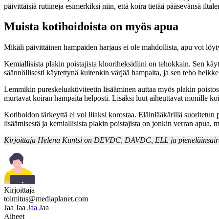
päivittäisiä rutiineja esimerkiksi niin, että koira tietää pääsevänsä il
Muista kotihoidoista on myös apua
Mikäli päivittäinen hampaiden harjaus ei ole mahdollista, apu voi löyty
Kemiallisista plakin poistajista klooriheksidiini on tehokkain. Sen käy
säännöllisesti käytettynä kuitenkin värjää hampaita, ja sen teho heikk
Lemmikin pureskeluaktiviteetin lisääminen auttaa myös plakin poistossa.
murtavat koiran hampaita helposti. Lisäksi luut aiheuttavat monille koi
Kotihoidon tärkeyttä ei voi liiaksi korostaa. Eläinlääkärillä suoritetu
lisäämisestä ja kemiallisista plakin poistajista on jonkin verran apua, 
Kirjoittaja Helena Kuntsi on DEVDC, DAVDC, ELL ja pieneläinsairau
Kirjoittaja
toimitus@mediaplanet.com
Jaa
Jaa
Jaa
Jaa
Aiheet