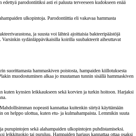
n edettyä parodontiitiksi asti ei paluuta terveeseen kudokseen enää
ahampaiden ulkopintoja. Parodontiittia eli vakavaa hammasta
teerivarastona, ja suusta voi lähteä ajoittaisia bakteeripäästöjä
 Varsinkin sydänläppävikaisilla koirilla suubakteerit aiheuttavat
rin suorittamasta hammaskiven poistosta, hampaiden kiillotuksesta
 Plakin muodostuminen alkaa jo muutaman tunnin sisällä hammaskiven
 kuten kynsien leikkaukseen sekä korvien ja turkin hoitoon. Harjaksi
hna.
. Mahdollisimman nopeasti kannattaa kuitenkin siirtyä käyttämään
joihin on helppo ulottua, kuten etu- ja kulmahampaista. Lemmikin suuta
 ja purupintojen sekä alahampaiden ulkopintojen puhdistamiseksi.
si leikkituokio tai puruluu. Hampaiden harjaus kannattaa ottaa osaksi