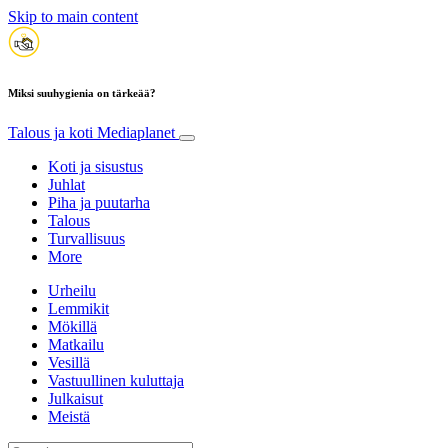
Skip to main content
Miksi suuhygienia on tärkeää?
Talous ja koti
Mediaplanet
Koti ja sisustus
Juhlat
Piha ja puutarha
Talous
Turvallisuus
More
Urheilu
Lemmikit
Mökillä
Matkailu
Vesillä
Vastuullinen kuluttaja
Julkaisut
Meistä