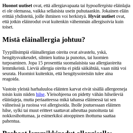
Huonot uutiset
ovat, että allergiavapaata tai
hypoallergista
eläinlajia
ei ole olemassa, vaikka sellaisista usein puhutaankin. Jokainen eläin
erittää yhdisteitä, joille ihminen voi herkistyä.
Hyvät uutiset
ovat,
että jotkin eläinrodut ovat kuitenkin vähemmän allergisoivia kuin
toiset.
Mistä eläinallergia johtuu?
Tyypillisimpiä eläinallergian oireita ovat aivastelu, yskä,
hengitysvaikeudet, silmien kutina ja punotus, tai luomien
turpoaminen. Jopa 15 prosenttia suomalaisista saa allergiaoireita
lemmikeistä. Lieviä allergia oireita ei pidä säikähtää, vaan niitä voi
seurata. Huomioi kuitenkin, että hengitysoireisiin tulee aina
reagoida.
Vastoin yleistä harhaluuloa eläinten karvat eivät sisällä allergeeneja
toisin kuin niiden
hilse
. Yleisohjeena on pidetty vähän hilseileviä
eläinlajeja, mutta periaatteessa mikä tahansa eläimessä tai sen
välineissä ja ruoissa voi allergisoida. Iholle joutuessaan eläimen
hilse, sylki tai muut eritteet saattavat aiheuttaa punoitusta tai
nokkosihottumaa, ja esimerkiksi atooppinen ihottuma saattaa
pahentua.