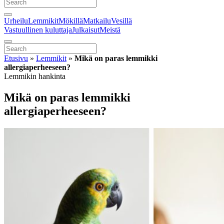
Urheilu
Lemmikit
Mökillä
Matkailu
Vesillä
Vastuullinen kuluttaja
Julkaisut
Meistä
Etusivu
»
Lemmikit
»
Mikä on paras lemmikki
allergiaperheeseen?
Lemmikin hankinta
Mikä on paras lemmikki
allergiaperheeseen?