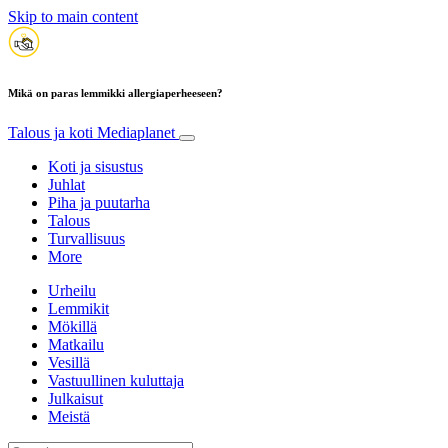
Skip to main content
Mikä on paras lemmikki allergiaperheeseen?
Talous ja koti
Mediaplanet
Koti ja sisustus
Juhlat
Piha ja puutarha
Talous
Turvallisuus
More
Urheilu
Lemmikit
Mökillä
Matkailu
Vesillä
Vastuullinen kuluttaja
Julkaisut
Meistä