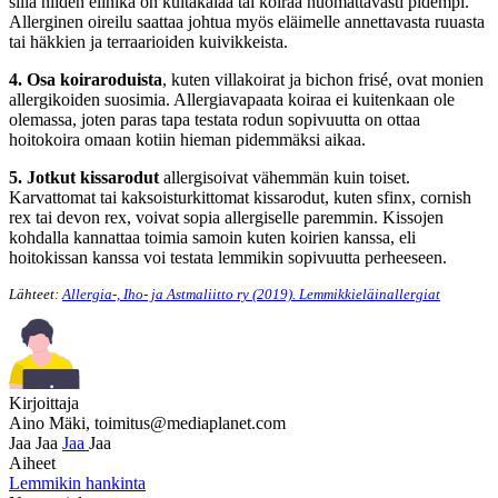
sillä niiden elinikä on kultakalaa tai koiraa huomattavasti pidempi.
Allerginen oireilu saattaa johtua myös eläimelle annettavasta ruuasta
tai häkkien ja terraarioiden kuivikkeista.
4. Osa koiraroduista
, kuten villakoirat ja bichon frisé, ovat monien
allergikoiden suosimia. Allergiavapaata koiraa ei kuitenkaan ole
olemassa, joten paras tapa testata rodun sopivuutta on ottaa
hoitokoira omaan kotiin hieman pidemmäksi aikaa.
5. Jotkut kissarodut
allergisoivat vähemmän kuin toiset.
Karvattomat tai kaksoisturkittomat kissarodut, kuten sfinx, cornish
rex tai devon rex, voivat sopia allergiselle paremmin. Kissojen
kohdalla kannattaa toimia samoin kuten koirien kanssa, eli
hoitokissan kanssa voi testata lemmikin sopivuutta perheeseen.
Lähteet:
Allergia-, Iho- ja Astmaliitto ry (2019). Lemmikkieläinallergiat
Kirjoittaja
Aino Mäki,
toimitus@mediaplanet.com
Jaa
Jaa
Jaa
Jaa
Aiheet
Lemmikin hankinta