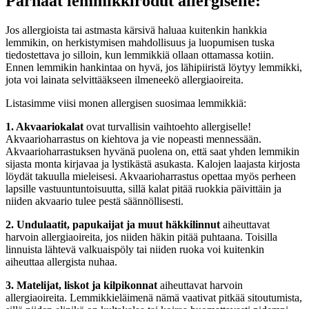
Parhaat lemmikkirodut allergiselle:
Jos allergioista tai astmasta kärsivä haluaa kuitenkin hankkia
lemmikin, on herkistymisen mahdollisuus ja luopumisen tuska
tiedostettava jo silloin, kun lemmikkiä ollaan ottamassa kotiin.
Ennen lemmikin hankintaa on hyvä, jos lähipiiristä löytyy lemmikki,
jota voi lainata selvittääkseen ilmeneekö allergiaoireita.
Listasimme viisi monen allergisen suosimaa lemmikkiä:
1. Akvaariokalat
ovat turvallisin vaihtoehto allergiselle!
Akvaarioharrastus on kiehtova ja vie nopeasti mennessään.
Akvaarioharrastuksen hyvänä puolena on, että saat yhden lemmikin
sijasta monta kirjavaa ja lystikästä asukasta. Kalojen laajasta kirjosta
löydät takuulla mieleisesi. Akvaarioharrastus opettaa myös perheen
lapsille vastuuntuntoisuutta, sillä kalat pitää ruokkia päivittäin ja
niiden akvaario tulee pestä säännöllisesti.
2. Undulaatit, papukaijat ja muut häkkilinnut
aiheuttavat
harvoin allergiaoireita, jos niiden häkin pitää puhtaana. Toisilla
linnuista lähtevä valkuaispöly tai niiden ruoka voi kuitenkin
aiheuttaa allergista nuhaa.
3. Matelijat, liskot ja kilpikonnat
aiheuttavat harvoin
allergiaoireita. Lemmikkieläimenä nämä vaativat pitkää sitoutumista,