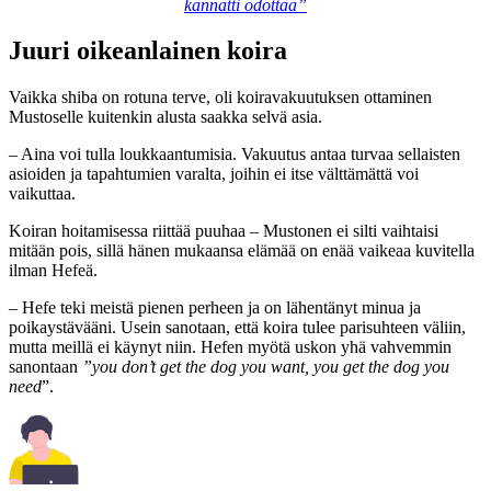
kannatti odottaa”
Juuri oikeanlainen koira
Vaikka shiba on rotuna terve, oli koiravakuutuksen ottaminen
Mustoselle kuitenkin alusta saakka selvä asia.
– Aina voi tulla loukkaantumisia. Vakuutus antaa turvaa sellaisten
asioiden ja tapahtumien varalta, joihin ei itse välttämättä voi
vaikuttaa.
Koiran hoitamisessa riittää puuhaa – Mustonen ei silti vaihtaisi
mitään pois, sillä hänen mukaansa elämää on enää vaikeaa kuvitella
ilman Hefeä.
– Hefe teki meistä pienen perheen ja on lähentänyt minua ja
poikaystävääni. Usein sanotaan, että koira tulee parisuhteen väliin,
mutta meillä ei käynyt niin. Hefen myötä uskon yhä vahvemmin
sanontaan
”you don’t get the dog you want, you get the dog you
need
”.