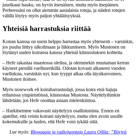
juurikaan hauku, on hyvin itsenäinen, mutta myös itsepäinen.
Perheessäni on ollut aiemmin aasialaisia rotuja, ja näiden rotujen
välillä löytyy myös paljon yhtäläisyyksiä.
Yhteisiä harrastuksia riittää
Koiran kanssa on usein helppo harrastaa myös yhteisesti – varsinkin,
jos puuha liittyy ulkoilmaan ja liikkumiseen. Myös Mustonen on
löytänyt uuden koiransa kanssa yhteisiä kiinnostuksen kohteita.
– Hefe rakastaa maastossa oleilua, ja olemmekin muutaman kerran
käyneet pienillä vaellusretkillä. Odotan kovasti alkaneen vuoden
vaelluksia, varsinkin nyt, kun tyyppi alkaa olla täysikasvuinen,
Mustonen iloitsee.
Myös nosework eli koiraharrastuslaji, jossa koira etsii hajuja
erilaisissa ympäristöissä, kiinnostaa Mustosta. Näyttelyihinkin
lähdetään, jos Hefe osoittaa asiaan mielenkiintoa.
– Harkitsemme vakavasti näyttelyyn osallistumista. Ennen en
ajatellut, että veisin koirani näyttelyyn, mutta olen avoin uusille
kokemuksille ja luulen, että Hefe voisi tykätä siitä.
Lue myös:
Bloggaaja ja radiojuontaja Laura Ollila: ”Börjeä