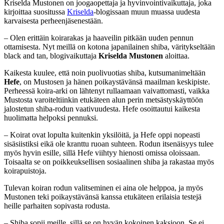
Kriselda Mustonen on joogaopettaja ja hyvinvointivaikuttaja, joka
kirjoittaa suositussa
Kriselda
-blogissaan muun muassa uudesta
karvaisesta perheenjäsenestään.
– Olen erittäin koirarakas ja haaveilin pitkään uuden pennun
ottamisesta. Nyt meillä on kotona japanilainen shiba, väritykseltään
black and tan, blogivaikuttaja
Kriselda Mustonen
aloittaa.
Kaikesta kuulee, että noin puolivuotias shiba, kutsumanimeltään
Hefe
, on Mustosen ja hänen poikaystävänsä maailman keskipiste.
Perheessä koira-arki on lähtenyt rullaamaan vaivattomasti, vaikka
Mustosta varoiteltiinkin etukäteen alun perin metsästyskäyttöön
jalostetun shiba-rodun vaativuudesta. Hefe osoittautui kaikesta
huolimatta helpoksi pennuksi.
– Koirat ovat lopulta kuitenkin yksilöitä, ja Hefe oppi nopeasti
sisäsiistiksi eikä ole kranttu ruoan suhteen. Rodun itsenäisyys tulee
myös hyvin esille, sillä Hefe viihtyy hienosti omissa oloissaan.
Toisaalta se on poikkeuksellisen sosiaalinen shiba ja rakastaa myös
koirapuistoja.
Tulevan koiran rodun valitseminen ei aina ole helppoa, ja myös
Mustonen teki poikaystävänsä kanssa etukäteen erilaisia testejä
heille parhaiten sopivasta rodusta.
– Shiba sopii meille, sillä se on hyvän kokoinen kaksioon. Se ei