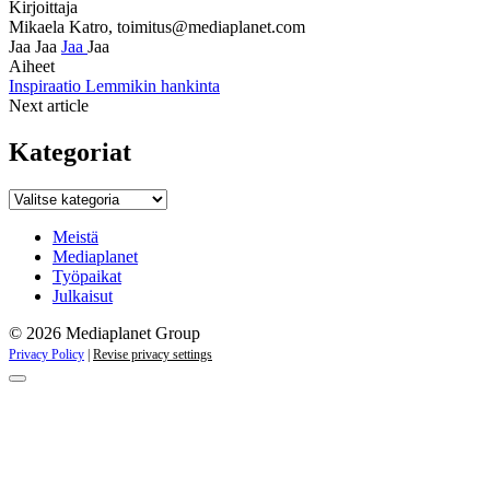
Kirjoittaja
Mikaela Katro,
toimitus@mediaplanet.com
Jaa
Jaa
Jaa
Jaa
Aiheet
Inspiraatio
Lemmikin hankinta
Next article
Kategoriat
Kategoriat
Meistä
Mediaplanet
Työpaikat
Julkaisut
© 2026 Mediaplanet Group
Privacy Policy
|
Revise privacy settings