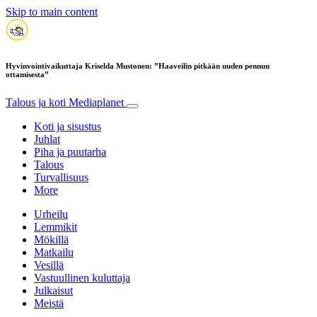
Skip to main content
Hyvinvointivaikuttaja Kriselda Mustonen: ”Haaveilin pitkään uuden pennun
ottamisesta”
Talous ja koti
Mediaplanet
Koti ja sisustus
Juhlat
Piha ja puutarha
Talous
Turvallisuus
More
Urheilu
Lemmikit
Mökillä
Matkailu
Vesillä
Vastuullinen kuluttaja
Julkaisut
Meistä