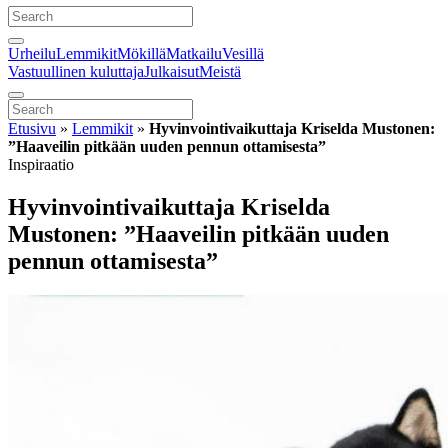
Urheilu
Lemmikit
Mökillä
Matkailu
Vesillä
Vastuullinen kuluttaja
Julkaisut
Meistä
Etusivu
»
Lemmikit
»
Hyvinvointivaikuttaja Kriselda Mustonen:
”Haaveilin pitkään uuden pennun ottamisesta”
Inspiraatio
Hyvinvointivaikuttaja Kriselda
Mustonen: ”Haaveilin pitkään uuden
pennun ottamisesta”