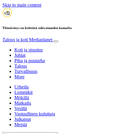
Skip to main content
Yleissivistys on kriittistä tulevaisuuden kannalta
Talous ja koti
Mediaplanet
Koti ja sisustus
Juhlat
Piha ja puutarha
Talous
Turvallisuus
More
Urheilu
Lemmikit
Mökillä
Matkailu
Vesillä
Vastuullinen kuluttaja
Julkaisut
Meistä