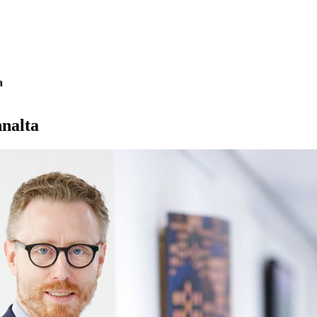
a
nnalta