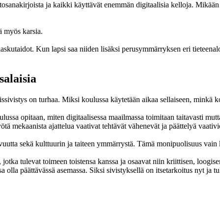
tosanakirjoista ja kaikki käyttävät enemmän digitaalisia kelloja. Mikään 
ää myös karsia.
laskutaidot. Kun lapsi saa niiden lisäksi perusymmärryksen eri tieteenalo
salaisia
eissivistys on turhaa. Miksi koulussa käytetään aikaa sellaiseen, minkä
ulussa opitaan, miten digitaalisessa maailmassa toimitaan taitavasti mutt
ötä mekaanista ajattelua vaativat tehtävät vähenevät ja päättelyä vaativ
luovuutta sekä kulttuurin ja taiteen ymmärrystä. Tämä monipuolisuus vain 
jotka tulevat toimeen toistensa kanssa ja osaavat niin kriittisen, loogise
 päättävässä asemassa. Siksi sivistyksellä on itsetarkoitus nyt ja tul