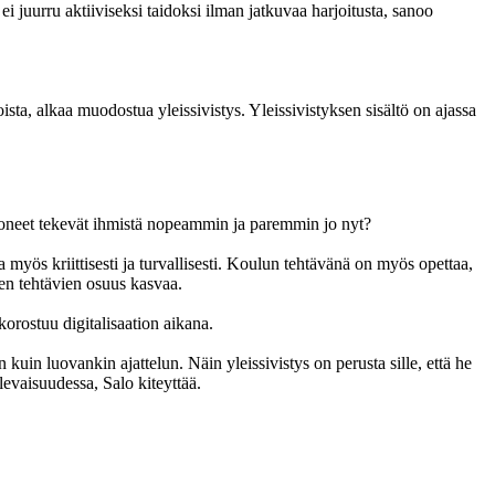
ei juurru aktiiviseksi taidoksi ilman jatkuvaa harjoitusta, sanoo
ista, alkaa muodostua yleissivistys. Yleissivistyksen sisältö on ajassa
 koneet tekevät ihmistä nopeammin ja paremmin jo nyt?
a myös kriittisesti ja turvallisesti. Koulun tehtävänä on myös opettaa,
ien tehtävien osuus kasvaa.
korostuu digitalisaation aikana.
n kuin luovankin ajattelun. Näin yleissivistys on perusta sille, että he
evaisuudessa, Salo kiteyttää.