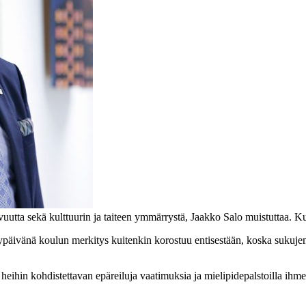
luovuutta sekä kulttuurin ja taiteen ymmärrystä, Jaakko Salo muistuttaa.
kypäivänä koulun merkitys kuitenkin korostuu entisestään, koska sukuje
heihin kohdistettavan epäreiluja vaatimuksia ja mielipidepalstoilla ihme