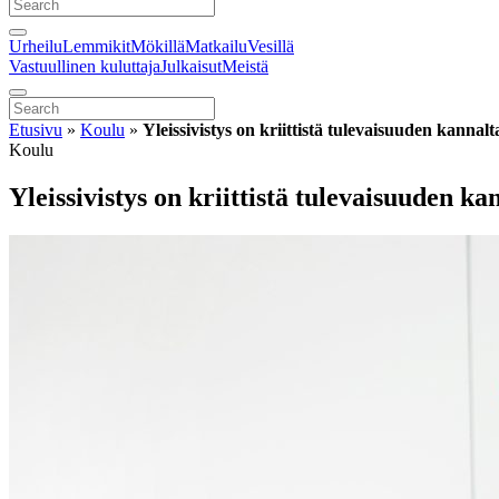
Urheilu
Lemmikit
Mökillä
Matkailu
Vesillä
Vastuullinen kuluttaja
Julkaisut
Meistä
Etusivu
»
Koulu
»
Yleissivistys on kriittistä tulevaisuuden kannalt
Koulu
Yleissivistys on kriittistä tulevaisuuden ka