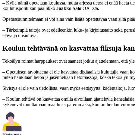
– Kyllä nämä opetetaan koulussa, mutta arjessa tietoa ei enää haeta tie
koulutuspolitiikan päällikkö
Jaakko Salo
OAJ:sta.
Opetussuunnitelmaan ei voi aina vain lisätä opetettavaa vaan siitä pit
– Tärkeimpiä taitoja ovat edelleenkin luku- ja kirjoitustaito sekä perus
elävä ja uusiutuva.
Koulun tehtävänä on kasvattaa fiksuja kan
Tekoälyn roimat harppaukset ovat saaneet jotkut ajattelemaan, että yl
– Opetuksen tavoitteena ei ole kasvattaa digitaalisia kuluttajia vaan ko
miten hankitaan tietoa ja jäsennellään tietomassoja, koska tekoälyn my
Sivistys ei ole vain tiedollista, vaan myös eettisyyttä, kädentaitoja, 
– Koulun tehtävä on kasvattaa omilla aivoillaan ajattelevia kansalaisia, 
kykenevät muuttamaan maailmaa paremmaksi, kun on heidän vuoronsa olla