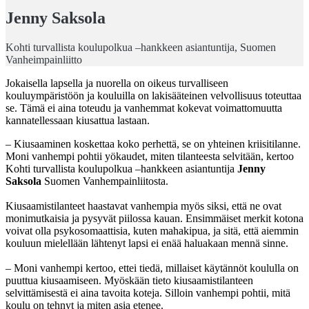
Jenny Sakso
la
Kohti turvallista koulupolkua –hankkeen asiantuntija, Suomen
Vanheimpainliitto
Jokaisella lapsella ja nuorella on oikeus turvalliseen
kouluympäristöön ja kouluilla on lakisääteinen velvollisuus toteuttaa
se. Tämä ei aina toteudu ja vanhemmat kokevat voimattomuutta
kannatellessaan kiusattua lastaan.
– Kiusaaminen koskettaa koko perhettä, se on yhteinen kriisitilanne.
Moni vanhempi pohtii yökaudet, miten tilanteesta selvitään, kertoo
Kohti turvallista koulupolkua –hankkeen asiantuntija
Jenny
Saksola
Suomen Vanhempainliitosta.
Kiusaamistilanteet haastavat vanhempia myös siksi, että ne ovat
monimutkaisia ja pysyvät piilossa kauan. Ensimmäiset merkit kotona
voivat olla psykosomaattisia, kuten mahakipua, ja sitä, että aiemmin
kouluun mielellään lähtenyt lapsi ei enää haluakaan mennä sinne.
– Moni vanhempi kertoo, ettei tiedä, millaiset käytännöt koululla on
puuttua kiusaamiseen. Myöskään tieto kiusaamistilanteen
selvittämisestä ei aina tavoita koteja. Silloin vanhempi pohtii, mitä
koulu on tehnyt ja miten asia etenee.