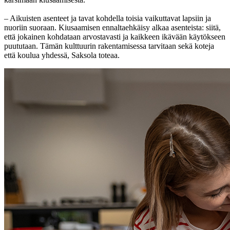
– Aikuisten asenteet ja tavat kohdella toisia vaikuttavat lapsiin ja
nuoriin suoraan. Kiusaamisen ennaltaehkäisy alkaa asenteista: siitä,
että jokainen kohdataan arvostavasti ja kaikkeen ikävään käytökseen
puututaan. Tämän kulttuurin rakentamisessa tarvitaan sekä koteja
että koulua yhdessä, Saksola toteaa.