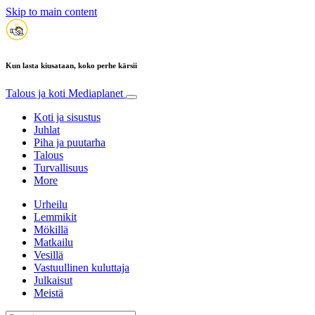
Skip to main content
Kun lasta kiusataan, koko perhe kärsii
Talous ja koti
Mediaplanet
Koti ja sisustus
Juhlat
Piha ja puutarha
Talous
Turvallisuus
More
Urheilu
Lemmikit
Mökillä
Matkailu
Vesillä
Vastuullinen kuluttaja
Julkaisut
Meistä