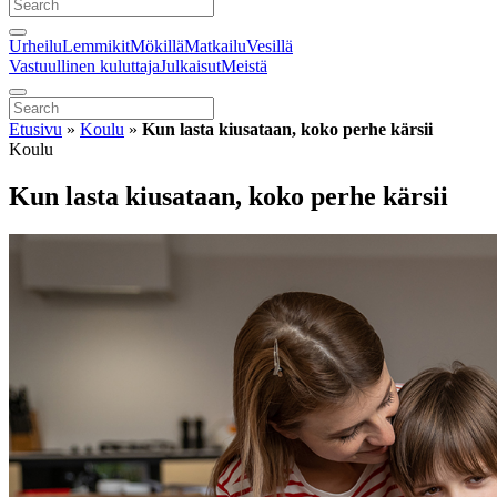
Urheilu
Lemmikit
Mökillä
Matkailu
Vesillä
Vastuullinen kuluttaja
Julkaisut
Meistä
Etusivu
»
Koulu
»
Kun lasta kiusataan, koko perhe kärsii
Koulu
Kun lasta kiusataan, koko perhe kärsii