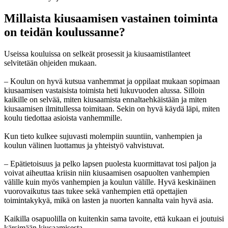
Millaista kiusaamisen vastainen toiminta
on teidän koulussanne?
Useissa kouluissa on selkeät prosessit ja kiusaamistilanteet
selvitetään ohjeiden mukaan.
– Koulun on hyvä kutsua vanhemmat ja oppilaat mukaan sopimaan
kiusaamisen vastaisista toimista heti lukuvuoden alussa. Silloin
kaikille on selvää, miten kiusaamista ennaltaehkäistään ja miten
kiusaamisen ilmitullessa toimitaan. Sekin on hyvä käydä läpi, miten
koulu tiedottaa asioista vanhemmille.
Kun tieto kulkee sujuvasti molempiin suuntiin, vanhempien ja
koulun välinen luottamus ja yhteistyö vahvistuvat.
– Epätietoisuus ja pelko lapsen puolesta kuormittavat tosi paljon ja
voivat aiheuttaa kriisin niin kiusaamisen osapuolten vanhempien
välille kuin myös vanhempien ja koulun välille. Hyvä keskinäinen
vuorovaikutus taas tukee sekä vanhempien että opettajien
toimintakykyä, mikä on lasten ja nuorten kannalta vain hyvä asia.
Kaikilla osapuolilla on kuitenkin sama tavoite, että kukaan ei joutuisi
kärsimään kiusaamisesta.