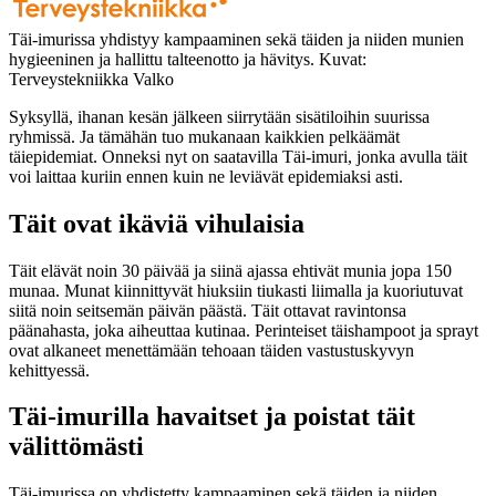
Täi-imurissa yhdistyy kampaaminen sekä täiden ja niiden munien
hygieeninen ja hallittu talteenotto ja hävitys. Kuvat:
Terveystekniikka Valko
Syksyllä, ihanan kesän jälkeen siirrytään sisätiloihin suurissa
ryhmissä. Ja tämähän tuo mukanaan kaikkien pelkäämät
täiepidemiat. Onneksi nyt on saatavilla Täi-imuri, jonka avulla täit
voi laittaa kuriin ennen kuin ne leviävät epidemiaksi asti.
Täit ovat ikäviä vihulaisia
Täit elävät noin 30 päivää ja siinä ajassa ehtivät munia jopa 150
munaa. Munat kiinnittyvät hiuksiin tiukasti liimalla ja kuoriutuvat
siitä noin seitsemän päivän päästä. Täit ottavat ravintonsa
päänahasta, joka aiheuttaa kutinaa. Perinteiset täishampoot ja sprayt
ovat alkaneet menettämään tehoaan täiden vastustuskyvyn
kehittyessä.
Täi-imurilla havaitset ja poistat täit
välittömästi
Täi-imurissa on yhdistetty kampaaminen sekä täiden ja niiden