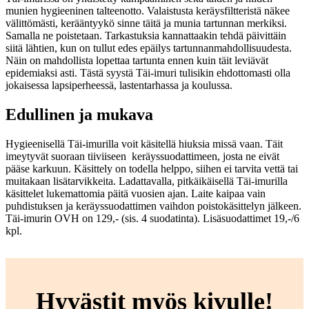
munien hygieeninen talteenotto. Valaistusta keräysfiltteristä näkee
välittömästi, kerääntyykö sinne täitä ja munia tartunnan merkiksi.
Samalla ne poistetaan. Tarkastuksia kannattaakin tehdä päivittäin
siitä lähtien, kun on tullut edes epäilys tartunnanmahdollisuudesta.
Näin on mahdollista lopettaa tartunta ennen kuin täit leviävät
epidemiaksi asti. Tästä syystä Täi-imuri tulisikin ehdottomasti olla
jokaisessa lapsiperheessä, lastentarhassa ja koulussa.
Edullinen ja mukava
Hygieenisellä Täi-imurilla voit käsitellä hiuksia missä vaan. Täit
imeytyvät suoraan tiiviiseen keräyssuodattimeen, josta ne eivät
pääse karkuun. Käsittely on todella helppo, siihen ei tarvita vettä tai
muitakaan lisätarvikkeita. Ladattavalla, pitkäikäisellä Täi-imurilla
käsittelet lukemattomia päitä vuosien ajan. Laite kaipaa vain
puhdistuksen ja keräyssuodattimen vaihdon poistokäsittelyn jälkeen.
Täi-imurin OVH on 129,- (sis. 4 suodatinta). Lisäsuodattimet 19,-/6
kpl.
Hyvästit myös kivulle!