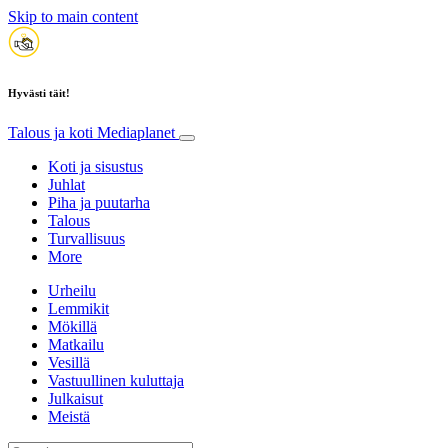
Skip to main content
Hyvästi täit!
Talous ja koti
Mediaplanet
Koti ja sisustus
Juhlat
Piha ja puutarha
Talous
Turvallisuus
More
Urheilu
Lemmikit
Mökillä
Matkailu
Vesillä
Vastuullinen kuluttaja
Julkaisut
Meistä