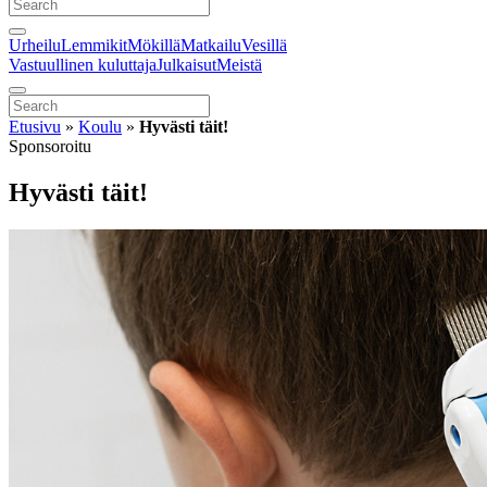
Urheilu
Lemmikit
Mökillä
Matkailu
Vesillä
Vastuullinen kuluttaja
Julkaisut
Meistä
Etusivu
»
Koulu
»
Hyvästi täit!
Sponsoroitu
Hyvästi täit!