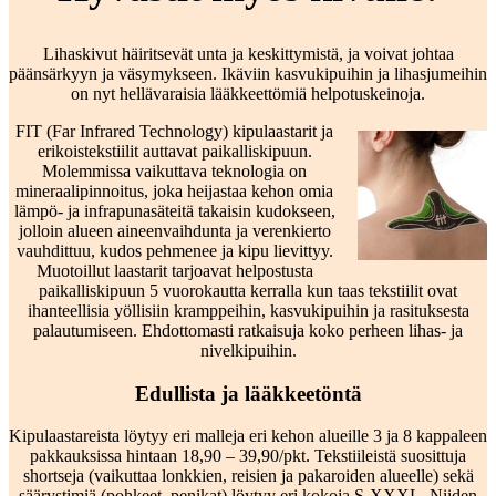
Lihaskivut häiritsevät unta ja keskittymistä, ja voivat johtaa
päänsärkyyn ja väsymykseen. Ikäviin kasvukipuihin ja lihasjumeihin
on nyt hellävaraisia lääkkeettömiä helpotuskeinoja.
FIT (Far Infrared Technology) kipulaastarit ja
erikoistekstiilit auttavat paikalliskipuun.
Molemmissa vaikuttava teknologia on
mineraalipinnoitus, joka heijastaa kehon omia
lämpö- ja infrapunasäteitä takaisin kudokseen,
jolloin alueen aineenvaihdunta ja verenkierto
vauhdittuu, kudos pehmenee ja kipu lievittyy.
Muotoillut laastarit tarjoavat helpostusta
paikalliskipuun 5 vuorokautta kerralla kun taas tekstiilit ovat
ihanteellisia yöllisiin kramppeihin, kasvukipuihin ja rasituksesta
palautumiseen. Ehdottomasti ratkaisuja koko perheen lihas- ja
nivelkipuihin.
Edullista ja lääkkeetöntä
Kipulaastareista löytyy eri malleja eri kehon alueille 3 ja 8 kappaleen
pakkauksissa hintaan 18,90 – 39,90/pkt. Tekstiileistä suosittuja
shortseja (vaikuttaa lonkkien, reisien ja pakaroiden alueelle) sekä
säärystimiä (pohkeet, penikat) löytyy eri kokoja S-XXXL. Niiden