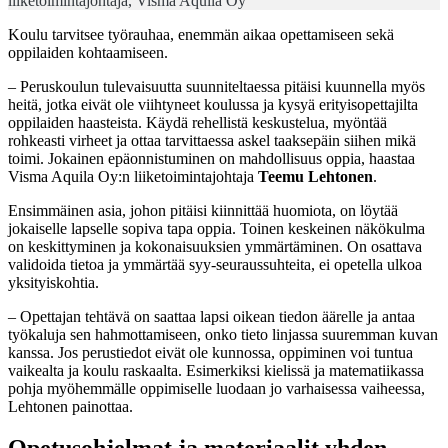
liiketoimintajohtaja, Visma Aquila Oy
Koulu tarvitsee työrauhaa, enemmän aikaa opettamiseen sekä
oppilaiden kohtaamiseen.
– Peruskoulun tulevaisuutta suunniteltaessa pitäisi kuunnella myös
heitä, jotka eivät ole viihtyneet koulussa ja kysyä erityisopettajilta
oppilaiden haasteista. Käydä rehellistä keskustelua, myöntää
rohkeasti virheet ja ottaa tarvittaessa askel taaksepäin siihen mikä
toimi. Jokainen epäonnistuminen on mahdollisuus oppia, haastaa
Visma Aquila Oy:n liiketoimintajohtaja
Teemu Lehtonen
.
Ensimmäinen asia, johon pitäisi kiinnittää huomiota, on löytää
jokaiselle lapselle sopiva tapa oppia. Toinen keskeinen näkökulma
on keskittyminen ja kokonaisuuksien ymmärtäminen. On osattava
validoida tietoa ja ymmärtää syy-seuraussuhteita, ei opetella ulkoa
yksityiskohtia.
– Opettajan tehtävä on saattaa lapsi oikean tiedon äärelle ja antaa
työkaluja sen hahmottamiseen, onko tieto linjassa suuremman kuvan
kanssa. Jos perustiedot eivät ole kunnossa, oppiminen voi tuntua
vaikealta ja koulu raskaalta. Esimerkiksi kielissä ja matematiikassa
pohja myöhemmälle oppimiselle luodaan jo varhaisessa vaiheessa,
Lehtonen painottaa.