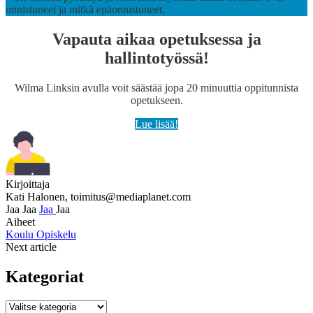
onnistuneet ja mitkä epäonnistuneet.
Vapauta aikaa opetuksessa ja
hallintotyössä!
Wilma Linksin avulla voit säästää jopa 20 minuuttia oppitunnista
opetukseen.
Lue lisää!
Kirjoittaja
Kati Halonen,
toimitus@mediaplanet.com
Jaa
Jaa
Jaa
Jaa
Aiheet
Koulu
Opiskelu
Next article
Kategoriat
Kategoriat