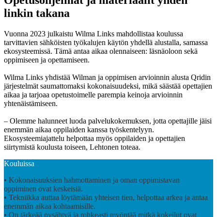
Opetusohjelmat ja materiaalit yhden
linkin takana
Vuonna 2023 julkaistu Wilma Links mahdollistaa koulussa
tarvittavien sähköisten työkalujen käytön yhdellä alustalla, samassa
ekosysteemissä. Tämä antaa aikaa olennaiseen: läsnäoloon sekä
oppimiseen ja opettamiseen.
Wilma Links yhdistää Wilman ja oppimisen arvioinnin alusta Qridin
järjestelmät saumattomaksi kokonaisuudeksi, mikä säästää opettajien
aikaa ja tarjoaa opetustoimelle parempia keinoja arvioinnin
yhtenäistämiseen.
– Olemme halunneet luoda palvelukokemuksen, jotta opettajille jäisi
enemmän aikaa oppilaiden kanssa työskentelyyn.
Ekosysteemiajattelu helpottaa myös oppilaiden ja opettajien
siirtymistä koulusta toiseen, Lehtonen toteaa.
Kouluissa
• Kokonaisuuksien hahmottaminen ja oman oppimistavan
oppiminen ovat keskeisiä.
• Tekniikka auttaa löytämään yhteisen tien, helpottaa arkea ja antaa
enemmän aikaa kohtaamisille.
• On tärkeää pysähtyä ja rohkeasti myöntää mitkä kokeilut ovat