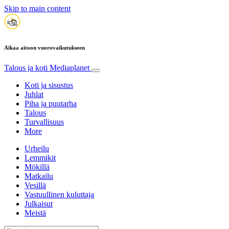
Skip to main content
Aikaa aitoon vuorovaikutukseen
Talous ja koti
Mediaplanet
Koti ja sisustus
Juhlat
Piha ja puutarha
Talous
Turvallisuus
More
Urheilu
Lemmikit
Mökillä
Matkailu
Vesillä
Vastuullinen kuluttaja
Julkaisut
Meistä