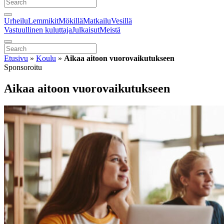
Urheilu
Lemmikit
Mökillä
Matkailu
Vesillä
Vastuullinen kuluttaja
Julkaisut
Meistä
Etusivu
»
Koulu
»
Aikaa aitoon vuorovaikutukseen
Sponsoroitu
Aikaa aitoon vuorovaikutukseen