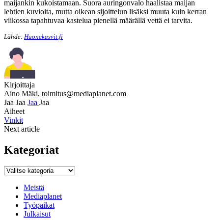
maijankin kukoistamaan. Suora auringonvalo haalistaa maijan
lehtien kuvioita, mutta oikean sijoittelun lisäksi muuta kuin kerran
viikossa tapahtuvaa kastelua pienellä määrällä vettä ei tarvita.
Lähde:
Huonekasvit.fi
Kirjoittaja
Aino Mäki,
toimitus@mediaplanet.com
Jaa
Jaa
Jaa
Jaa
Aiheet
Vinkit
Next article
Kategoriat
Kategoriat
Meistä
Mediaplanet
Työpaikat
Julkaisut