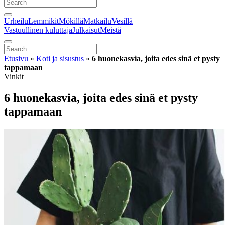
Urheilu
Lemmikit
Mökillä
Matkailu
Vesillä
Vastuullinen kuluttaja
Julkaisut
Meistä
Etusivu
»
Koti ja sisustus
»
6 huonekasvia, joita edes sinä et pysty
tappamaan
Vinkit
6 huonekasvia, joita edes sinä et pysty
tappamaan