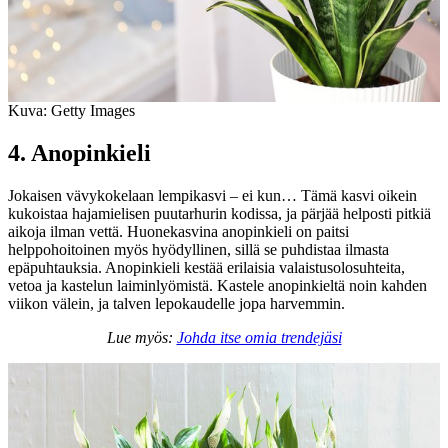
Kuva: Getty Images
4. Anopinkieli
Jokaisen vävykokelaan lempikasvi – ei kun… Tämä kasvi oikein
kukoistaa hajamielisen puutarhurin kodissa, ja pärjää helposti pitkiä
aikoja ilman vettä. Huonekasvina anopinkieli on paitsi
helppohoitoinen myös hyödyllinen, sillä se puhdistaa ilmasta
epäpuhtauksia. Anopinkieli kestää erilaisia valaistusolosuhteita,
vetoa ja kastelun laiminlyömistä. Kastele anopinkieltä noin kahden
viikon välein, ja talven lepokaudelle jopa harvemmin.
Lue myös:
Johda itse omia trendejäsi