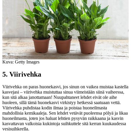
Kuva: Getty Images
5. Viirivehka
Viirivehka on paras huonekasvi, jos sinun on vaikea muistaa kastella
kasvejasi – viirivehka muistuttaa sinua viimeistään siinä vaiheessa,
kun sitä alkaa janottamaan! Nuupahtaneet lehdet eivät ole aihe
huoleen, sillä tämä huonekasvi virkistyy hetkessä saatuaan vettä.
Viirivehka puhdistaa kodin ilmaa ja poistaa huoneilmasta
mahdollisia kemikaaleja. Sen lehdet vetävät puoleensa pölyä ja likaa
huoneilmasta, joten jos haluat lehtien pysyvän raikkaana ja kasvin
kasvattavan valkoisia kukintoja suihkuttele sitä kerran kuukaudessa
vesisuihkeella.