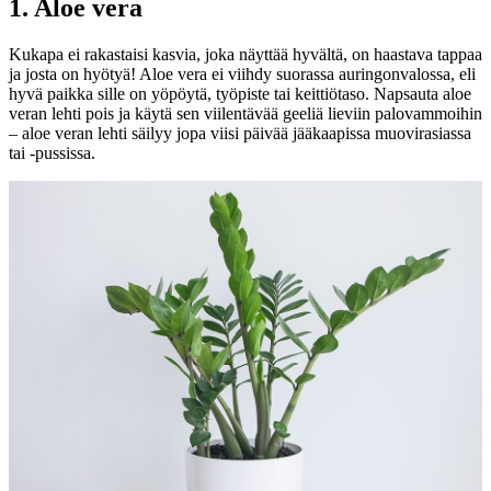
1. Aloe vera
Kukapa ei rakastaisi kasvia, joka näyttää hyvältä, on haastava tappaa
ja josta on hyötyä! Aloe vera ei viihdy suorassa auringonvalossa, eli
hyvä paikka sille on yöpöytä, työpiste tai keittiötaso. Napsauta aloe
veran lehti pois ja käytä sen viilentävää geeliä lieviin palovammoihin
– aloe veran lehti säilyy jopa viisi päivää jääkaapissa muovirasiassa
tai -pussissa.