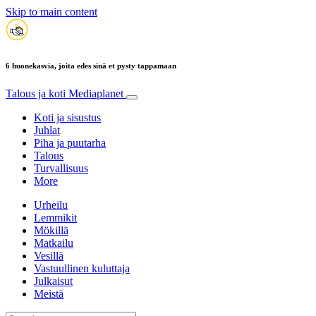
Skip to main content
6 huonekasvia, joita edes sinä et pysty tappamaan
Talous ja koti
Mediaplanet
Koti ja sisustus
Juhlat
Piha ja puutarha
Talous
Turvallisuus
More
Urheilu
Lemmikit
Mökillä
Matkailu
Vesillä
Vastuullinen kuluttaja
Julkaisut
Meistä