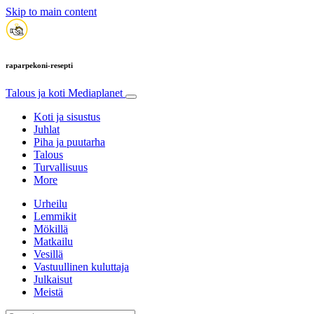
Skip to main content
raparpekoni-resepti
Talous ja koti
Mediaplanet
Koti ja sisustus
Juhlat
Piha ja puutarha
Talous
Turvallisuus
More
Urheilu
Lemmikit
Mökillä
Matkailu
Vesillä
Vastuullinen kuluttaja
Julkaisut
Meistä