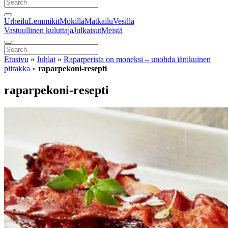
Urheilu
Lemmikit
Mökillä
Matkailu
Vesillä
Vastuullinen kuluttaja
Julkaisut
Meistä
Etusivu
»
Juhlat
»
Raparperista on moneksi – unohda iänikuinen
piirakka
»
raparpekoni-resepti
raparpekoni-resepti