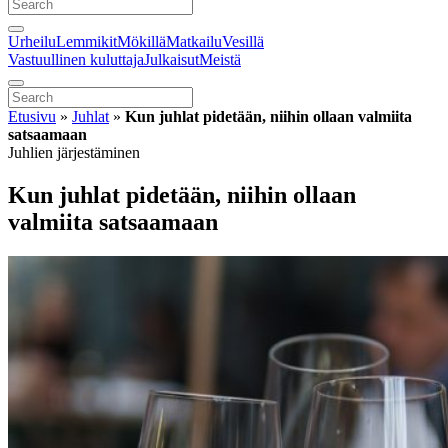
Urheilu
Lemmikit
Mökillä
Matkailu
Vesillä
Vastuullinen kuluttaja
Julkaisut
Meistä
Etusivu
»
Juhlat
»
Kun juhlat pidetään, niihin ollaan valmiita
satsaamaan
Juhlien järjestäminen
Kun juhlat pidetään, niihin ollaan
valmiita satsaamaan