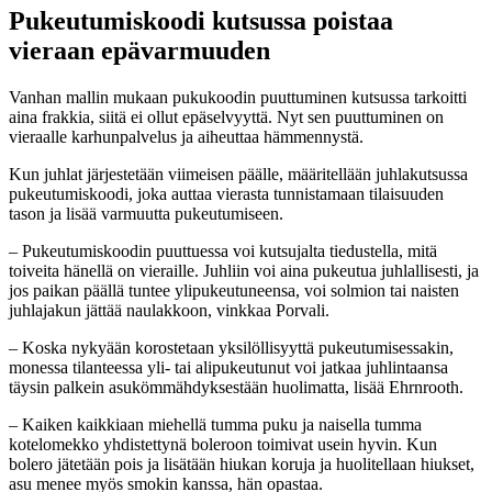
Pukeutumiskoodi kutsussa poistaa
vieraan epävarmuuden
Vanhan mallin mukaan pukukoodin puuttuminen kutsussa tarkoitti
aina frakkia, siitä ei ollut epäselvyyttä. Nyt sen puuttuminen on
vieraalle karhunpalvelus ja aiheuttaa hämmennystä.
Kun juhlat järjestetään viimeisen päälle, määritellään juhlakutsussa
pukeutumiskoodi, joka auttaa vierasta tunnistamaan tilaisuuden
tason ja lisää varmuutta pukeutumiseen.
– Pukeutumiskoodin puuttuessa voi kutsujalta tiedustella, mitä
toiveita hänellä on vieraille. Juhliin voi aina pukeutua juhlallisesti, ja
jos paikan päällä tuntee ylipukeutuneensa, voi solmion tai naisten
juhlajakun jättää naulakkoon, vinkkaa Porvali.
– Koska nykyään korostetaan yksilöllisyyttä pukeutumisessakin,
monessa tilanteessa yli- tai alipukeutunut voi jatkaa juhlintaansa
täysin palkein asukömmähdyksestään huolimatta, lisää Ehrnrooth.
– Kaiken kaikkiaan miehellä tumma puku ja naisella tumma
kotelomekko yhdistettynä boleroon toimivat usein hyvin. Kun
bolero jätetään pois ja lisätään hiukan koruja ja huolitellaan hiukset,
asu menee myös smokin kanssa, hän opastaa.