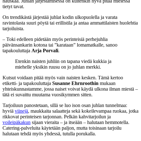
hauskaa. Juhlan järjestämisessä on kuitenkin hyvä pitää mielessä
tietyt tavat.
On trendikästä järjestää juhlat kodin ulkopuolella ja varata
ravintolasta suuri pöytä tai erillistila ja antaa ammattilaisten huolehtia
tarjoiluista.
– Toki edelleen pidetään myös perinteisiä perhejuhlia
päivänsankarin kotona tai ”karataan” lomamatkalle, sanoo
tapakouluttaja
Arja Porvali
.
Etenkin naisten juhliin on tapana viedä kukkia ja
miehelle yksikin ruusu on jo juhlan merkki.
Kutsut voidaan pitää myös vain naisten kesken. Tämä kertoo
etiketti- ja tapakouluttaja
Susanne Ehrnroothin
mukaan
yhteiskunnastamme, jossa naiset voivat käydä ulkona ilman miestä –
tätä ei suvaittu muutama vuosikymmen sitten.
Tarjoiluun panostetaan, sillä se luo ison osan juhlan tunnelmaa:
hyviä
viinejä
, maukkaita salaatteja sekä kokeilevampaa ruokaa, jotka
rikkovat perinteisen tarjonnan. Pelkän kahvitarjoilun ja
voileipäkakun
sijaan vieraita – ja itseään – halutaan hemmotella.
Catering-palveluita käytetään paljon, mutta toisinaan tarjoilu
halutaan tehdä myös yhdessä, tutulla porukalla.