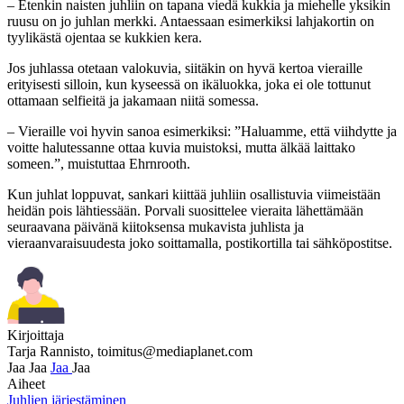
– Etenkin naisten juhliin on tapana viedä kukkia ja miehelle yksikin
ruusu on jo juhlan merkki. Antaessaan esimerkiksi lahjakortin on
tyylikästä ojentaa se kukkien kera.
Jos juhlassa otetaan valokuvia, siitäkin on hyvä kertoa vieraille
erityisesti silloin, kun kyseessä on ikäluokka, joka ei ole tottunut
ottamaan selfieitä ja jakamaan niitä somessa.
– Vieraille voi hyvin sanoa esimerkiksi: ”Haluamme, että viihdytte ja
voitte halutessanne ottaa kuvia muistoksi, mutta älkää laittako
someen.”, muistuttaa Ehrnrooth.
Kun juhlat loppuvat, sankari kiittää juhliin osallistuvia viimeistään
heidän pois lähtiessään. Porvali suosittelee vieraita lähettämään
seuraavana päivänä kiitoksensa mukavista juhlista ja
vieraanvaraisuudesta joko soittamalla, postikortilla tai sähköpostitse.
Kirjoittaja
Tarja Rannisto,
toimitus@mediaplanet.com
Jaa
Jaa
Jaa
Jaa
Aiheet
Juhlien järjestäminen