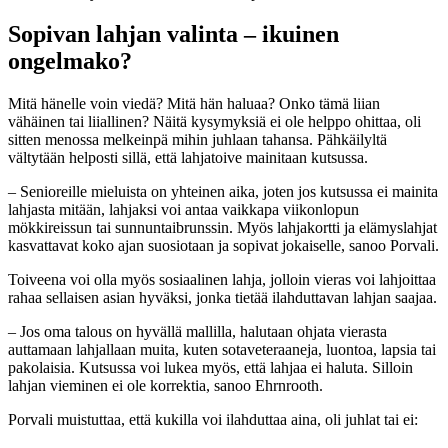
Sopivan lahjan valinta – ikuinen
ongelmako?
Mitä hänelle voin viedä? Mitä hän haluaa? Onko tämä liian
vähäinen tai liiallinen? Näitä kysymyksiä ei ole helppo ohittaa, oli
sitten menossa melkeinpä mihin juhlaan tahansa. Pähkäilyltä
vältytään helposti sillä, että lahjatoive mainitaan kutsussa.
– Senioreille mieluista on yhteinen aika, joten jos kutsussa ei mainita
lahjasta mitään, lahjaksi voi antaa vaikkapa viikonlopun
mökkireissun tai sunnuntaibrunssin. Myös lahjakortti ja elämyslahjat
kasvattavat koko ajan suosiotaan ja sopivat jokaiselle, sanoo Porvali.
Toiveena voi olla myös sosiaalinen lahja, jolloin vieras voi lahjoittaa
rahaa sellaisen asian hyväksi, jonka tietää ilahduttavan lahjan saajaa.
– Jos oma talous on hyvällä mallilla, halutaan ohjata vierasta
auttamaan lahjallaan muita, kuten sotaveteraaneja, luontoa, lapsia tai
pakolaisia. Kutsussa voi lukea myös, että lahjaa ei haluta. Silloin
lahjan vieminen ei ole korrektia, sanoo Ehrnrooth.
Porvali muistuttaa, että kukilla voi ilahduttaa aina, oli juhlat tai ei: