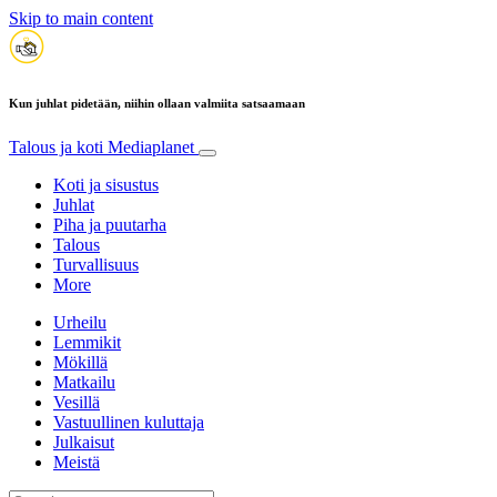
Skip to main content
Kun juhlat pidetään, niihin ollaan valmiita satsaamaan
Talous ja koti
Mediaplanet
Koti ja sisustus
Juhlat
Piha ja puutarha
Talous
Turvallisuus
More
Urheilu
Lemmikit
Mökillä
Matkailu
Vesillä
Vastuullinen kuluttaja
Julkaisut
Meistä