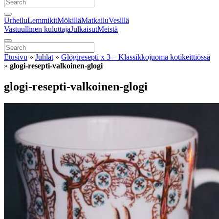
Urheilu
Lemmikit
Mökillä
Matkailu
Vesillä
Vastuullinen kuluttaja
Julkaisut
Meistä
Etusivu
»
Juhlat
»
Glögiresepti x 3 – Klassikkojuoma kotikeittiössä
»
glogi-resepti-valkoinen-glogi
glogi-resepti-valkoinen-glogi