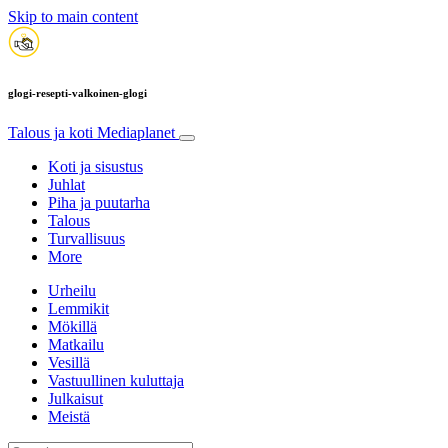
Skip to main content
glogi-resepti-valkoinen-glogi
Talous ja koti
Mediaplanet
Koti ja sisustus
Juhlat
Piha ja puutarha
Talous
Turvallisuus
More
Urheilu
Lemmikit
Mökillä
Matkailu
Vesillä
Vastuullinen kuluttaja
Julkaisut
Meistä