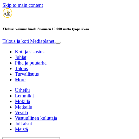
Skip to main content
Yhdessä voimme luoda Suomeen 10 000 uutta työpaikkaa
Talous ja koti
Mediaplanet
Koti ja sisustus
Juhlat
Piha ja puutarha
Talous
Turvallisuus
More
Urheilu
Lemmikit
Mökillä
Matkailu
Vesillä
Vastuullinen kuluttaja
Julkaisut
Meistä