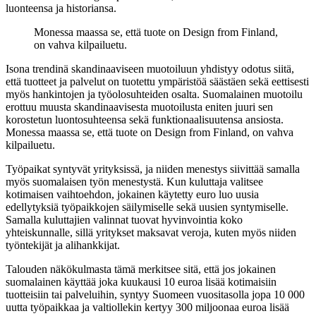
luonteensa ja historiansa.
Monessa maassa se, että tuote on Design from Finland,
on vahva kilpailuetu.
Isona trendinä skandinaaviseen muotoiluun yhdistyy odotus siitä,
että tuotteet ja palvelut on tuotettu ympäristöä säästäen sekä eettisesti
myös hankintojen ja työolosuhteiden osalta. Suomalainen muotoilu
erottuu muusta skandinaavisesta muotoilusta eniten juuri sen
korostetun luontosuhteensa sekä funktionaalisuutensa ansiosta.
Monessa maassa se, että tuote on Design from Finland, on vahva
kilpailuetu.
Työpaikat syntyvät yrityksissä, ja niiden menestys siivittää samalla
myös suomalaisen työn menestystä. Kun kuluttaja valitsee
kotimaisen vaihtoehdon, jokainen käytetty euro luo uusia
edellytyksiä työpaikkojen säilymiselle sekä uusien syntymiselle.
Samalla kuluttajien valinnat tuovat hyvinvointia koko
yhteiskunnalle, sillä yritykset maksavat veroja, kuten myös niiden
työntekijät ja alihankkijat.
Talouden näkökulmasta tämä merkitsee sitä, että jos jokainen
suomalainen käyttää joka kuukausi 10 euroa lisää kotimaisiin
tuotteisiin tai palveluihin, syntyy Suomeen vuositasolla jopa 10 000
uutta työpaikkaa ja valtiollekin kertyy 300 miljoonaa euroa lisää