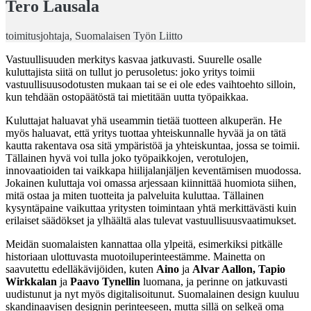
Tero Lausala
toimitusjohtaja, Suomalaisen Työn Liitto
Vastuullisuuden merkitys kasvaa jatkuvasti. Suurelle osalle
kuluttajista siitä on tullut jo perusoletus: joko yritys toimii
vastuullisuusodotusten mukaan tai se ei ole edes vaihtoehto silloin,
kun tehdään ostopäätöstä tai mietitään uutta työpaikkaa.
Kuluttajat haluavat yhä useammin tietää tuotteen alkuperän. He
myös haluavat, että yritys tuottaa yhteiskunnalle hyvää ja on tätä
kautta rakentava osa sitä ympäristöä ja yhteiskuntaa, jossa se toimii.
Tällainen hyvä voi tulla joko työpaikkojen, verotulojen,
innovaatioiden tai vaikkapa hiilijalanjäljen keventämisen muodossa.
Jokainen kuluttaja voi omassa arjessaan kiinnittää huomiota siihen,
mitä ostaa ja miten tuotteita ja palveluita kuluttaa. Tällainen
kysyntäpaine vaikuttaa yritysten toimintaan yhtä merkittävästi kuin
erilaiset säädökset ja ylhäältä alas tulevat vastuullisuusvaatimukset.
Meidän suomalaisten kannattaa olla ylpeitä, esimerkiksi pitkälle
historiaan ulottuvasta muotoiluperinteestämme. Mainetta on
saavutettu edelläkävijöiden, kuten
Aino
ja
Alvar Aallon,
Tapio
Wirkkalan
ja
Paavo Tynellin
luomana, ja perinne on jatkuvasti
uudistunut ja nyt myös digitalisoitunut. Suomalainen design kuuluu
skandinaavisen designin perinteeseen, mutta sillä on selkeä oma