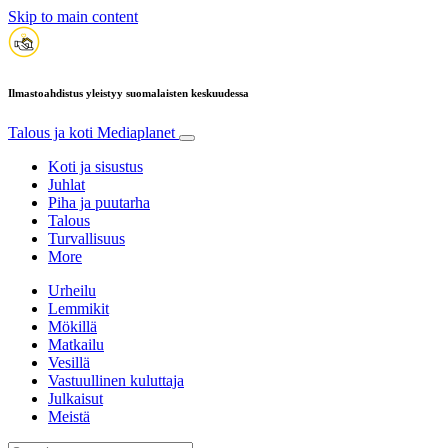
Skip to main content
Ilmastoahdistus yleistyy suomalaisten keskuudessa
Talous ja koti
Mediaplanet
Koti ja sisustus
Juhlat
Piha ja puutarha
Talous
Turvallisuus
More
Urheilu
Lemmikit
Mökillä
Matkailu
Vesillä
Vastuullinen kuluttaja
Julkaisut
Meistä