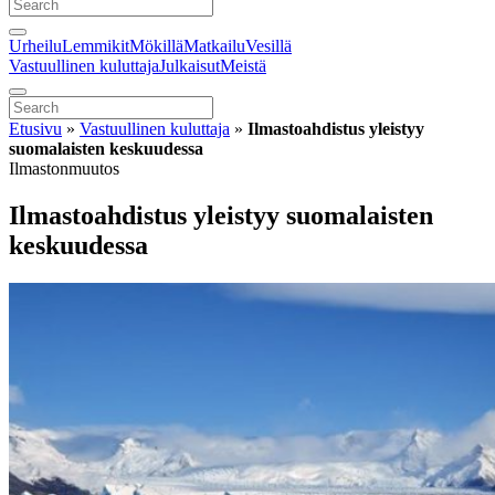
Urheilu
Lemmikit
Mökillä
Matkailu
Vesillä
Vastuullinen kuluttaja
Julkaisut
Meistä
Etusivu
»
Vastuullinen kuluttaja
»
Ilmastoahdistus yleistyy
suomalaisten keskuudessa
Ilmastonmuutos
Ilmastoahdistus yleistyy suomalaisten
keskuudessa