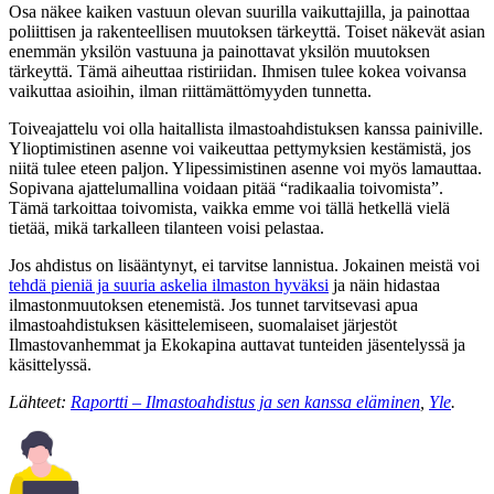
Osa näkee kaiken vastuun olevan suurilla vaikuttajilla, ja painottaa
poliittisen ja rakenteellisen muutoksen tärkeyttä. Toiset näkevät asian
enemmän yksilön vastuuna ja painottavat yksilön muutoksen
tärkeyttä. Tämä aiheuttaa ristiriidan. Ihmisen tulee kokea voivansa
vaikuttaa asioihin, ilman riittämättömyyden tunnetta.
Toiveajattelu voi olla haitallista ilmastoahdistuksen kanssa painiville.
Ylioptimistinen asenne voi vaikeuttaa pettymyksien kestämistä, jos
niitä tulee eteen paljon. Ylipessimistinen asenne voi myös lamauttaa.
Sopivana ajattelumallina voidaan pitää “radikaalia toivomista”.
Tämä tarkoittaa toivomista, vaikka emme voi tällä hetkellä vielä
tietää, mikä tarkalleen tilanteen voisi pelastaa.
Jos ahdistus on lisääntynyt, ei tarvitse lannistua. Jokainen meistä voi
tehdä pieniä ja suuria askelia ilmaston hyväksi
ja näin hidastaa
ilmastonmuutoksen etenemistä. Jos tunnet tarvitsevasi apua
ilmastoahdistuksen käsittelemiseen, suomalaiset järjestöt
Ilmastovanhemmat ja Ekokapina auttavat tunteiden jäsentelyssä ja
käsittelyssä.
Lähteet:
Raportti – Ilmastoahdistus ja sen kanssa eläminen
,
Yle
.