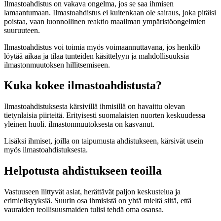
Ilmastoahdistus on vakava ongelma, jos se saa ihmisen
lamaantumaan. Ilmastoahdistus ei kuitenkaan ole sairaus, joka pitäisi
poistaa, vaan luonnollinen reaktio maailman ympäristöongelmien
suuruuteen.
Ilmastoahdistus voi toimia myös voimaannuttavana, jos henkilö
löytää aikaa ja tilaa tunteiden käsittelyyn ja mahdollisuuksia
ilmastonmuutoksen hillitsemiseen.
Kuka kokee ilmastoahdistusta?
Ilmastoahdistuksesta kärsivillä ihmisillä on havaittu olevan
tietynlaisia piirteitä. Erityisesti suomalaisten nuorten keskuudessa
yleinen huoli. ilmastonmuutoksesta on kasvanut.
Lisäksi ihmiset, joilla on taipumusta ahdistukseen, kärsivät usein
myös ilmastoahdistuksesta.
Helpotusta ahdistukseen teoilla
Vastuuseen liittyvät asiat, herättävät paljon keskustelua ja
erimielisyyksiä. Suurin osa ihmisistä on yhtä mieltä siitä, että
vauraiden teollisuusmaiden tulisi tehdä oma osansa.