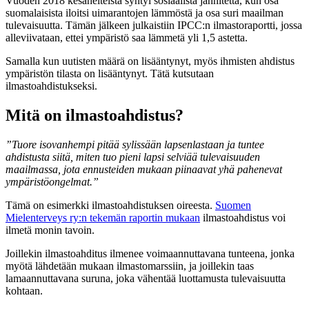
Vuoden 2018 kesähelteistä syntyi sosiaalista jännitettä, kun osa
suomalaisista iloitsi uimarantojen lämmöstä ja osa suri maailman
tulevaisuutta. Tämän jälkeen julkaistiin IPCC:n ilmastoraportti, jossa
alleviivataan, ettei ympäristö saa lämmetä yli 1,5 astetta.
Samalla kun uutisten määrä on lisääntynyt, myös ihmisten ahdistus
ympäristön tilasta on lisääntynyt. Tätä kutsutaan
ilmastoahdistukseksi.
Mitä on ilmastoahdistus?
”Tuore isovanhempi pitää sylissään lapsenlastaan ja tuntee
ahdistusta siitä, miten tuo pieni lapsi selviää tulevaisuuden
maailmassa, jota ennusteiden mukaan piinaavat yhä pahenevat
ympäristöongelmat.”
Tämä on esimerkki ilmastoahdistuksen oireesta.
Suomen
Mielenterveys ry:n tekemän raportin mukaan
ilmastoahdistus voi
ilmetä monin tavoin.
Joillekin ilmastoahditus ilmenee voimaannuttavana tunteena, jonka
myötä lähdetään mukaan ilmastomarssiin, ja joillekin taas
lamaannuttavana suruna, joka vähentää luottamusta tulevaisuutta
kohtaan.