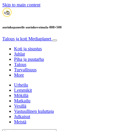
Skip to main content
aurinkopaneelit-aurinkovoimala-888×500
Talous ja koti
Mediaplanet
Koti ja sisustus
Juhlat
Piha ja puutarha
Talous
Turvallisuus
More
Urheilu
Lemmikit
Mökillä
Matkailu
Vesillä
Vastuullinen kuluttaja
Julkaisut
Meistä