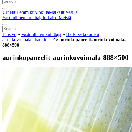
Urheilu
Lemmikit
Mökillä
Matkailu
Vesillä
Vastuullinen kuluttaja
Julkaisut
Meistä
Etusivu
»
Vastuullinen kuluttaja
»
Harkitsetko oman
aurinkovoimalan hankintaa?
»
aurinkopaneelit-aurinkovoimala-
888×500
aurinkopaneelit-aurinkovoimala-888×500