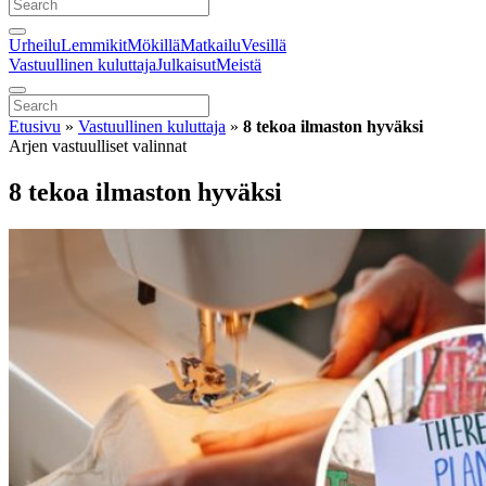
Urheilu
Lemmikit
Mökillä
Matkailu
Vesillä
Vastuullinen kuluttaja
Julkaisut
Meistä
Etusivu
»
Vastuullinen kuluttaja
»
8 tekoa ilmaston hyväksi
Arjen vastuulliset valinnat
8 tekoa ilmaston hyväksi