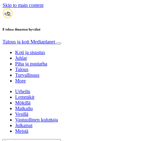
Skip to main content
8 tekoa ilmaston hyväksi
Talous ja koti
Mediaplanet
Koti ja sisustus
Juhlat
Piha ja puutarha
Talous
Turvallisuus
More
Urheilu
Lemmikit
Mökillä
Matkailu
Vesillä
Vastuullinen kuluttaja
Julkaisut
Meistä