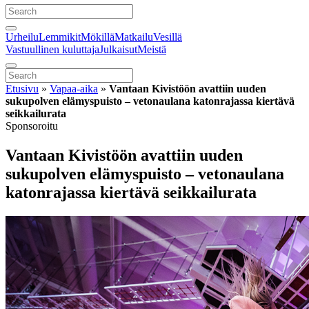
Urheilu
Lemmikit
Mökillä
Matkailu
Vesillä
Vastuullinen kuluttaja
Julkaisut
Meistä
Etusivu
»
Vapaa-aika
»
Vantaan Kivistöön avattiin uuden
sukupolven elämyspuisto – vetonaulana katonrajassa kiertävä
seikkailurata
Sponsoroitu
Vantaan Kivistöön avattiin uuden
sukupolven elämyspuisto – vetonaulana
katonrajassa kiertävä seikkailurata