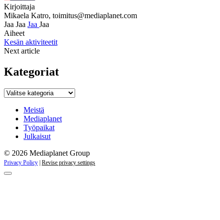
Kirjoittaja
Mikaela Katro,
toimitus@mediaplanet.com
Jaa
Jaa
Jaa
Jaa
Aiheet
Kesän aktiviteetit
Next article
Kategoriat
Kategoriat
Meistä
Mediaplanet
Työpaikat
Julkaisut
© 2026 Mediaplanet Group
Privacy Policy
|
Revise privacy settings