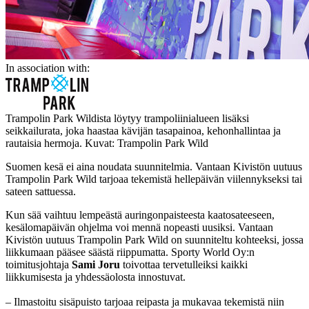
In association with:
Trampolin Park Wildista löytyy trampoliinialueen lisäksi
seikkailurata, joka haastaa kävijän tasapainoa, kehonhallintaa ja
rautaisia hermoja. Kuvat: Trampolin Park Wild
Suomen kesä ei aina noudata suunnitelmia. Vantaan Kivistön uutuus
Trampolin Park Wild tarjoaa tekemistä hellepäivän viilennykseksi tai
sateen sattuessa.
Kun sää vaihtuu lempeästä auringonpaisteesta kaatosateeseen,
kesälomapäivän ohjelma voi mennä nopeasti uusiksi. Vantaan
Kivistön uutuus Trampolin Park Wild on suunniteltu kohteeksi, jossa
liikkumaan pääsee säästä riippumatta. Sporty World Oy:n
toimitusjohtaja
Sami Joru
toivottaa tervetulleiksi kaikki
liikkumisesta ja yhdessäolosta innostuvat.
– Ilmastoitu sisäpuisto tarjoaa reipasta ja mukavaa tekemistä niin