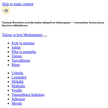
Skip to main content
Vantaan Kivistöön avattiin uuden sukupolven elämyspuisto – vetonaulana katonrajassa
kiertävä seikkailurata
Talous ja koti
Mediaplanet
Koti ja sisustus
Juhlat
Piha ja puutarha
Talous
Turvallisuus
More
Urheilu
Lemmikit
Mökillä
Matkailu
Vesillä
Vastuullinen kuluttaja
Julkaisut
Meistä