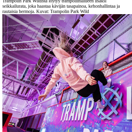
Trampolin Park Wildista löytyy trampoliinialueen lisäksi
seikkailurata, joka haastaa kävijän tasapainoa, kehonhallintaa ja
rautaisia hermoja. Kuvat: Trampolin Park Wild