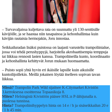
– Turvavaljaissa kuljettava rata on suunnattu yli 130-senttisille
kävijöille, ja se haastaa niin tasapainoa ja kehonhallintaa kuin
kävijän rautaisia hermojakin, Joru innostaa.
Seikkailuradan lisäksi puistossa on laajasti varusteltu trampoliinialue,
jossa voi tehdä perushyppyjä, harjoitella akrobaattisempia temppuja
tai liikkua rennosti lasten kanssa. Trampoliineilla kunto, koordinaatio
ja kehonhallinta kehittyvät Jorun mukaan huomaamatta.
– Puisto sopii yhtä hyvin eri ikäisille lapsille kuin aikuisille
kuntoilijoillekin. Meillä jokainen löytää itselleen sopivan tavan
liikkua.
Missä?
Trampolin Park Wild sijaitsee K-Citymarket Kivistön
3.kerroksessa osoitteessa Topaasikuja 8.
Miten?
Helsingistä Kivistöön pääsee HSL:n P-lähijunalla n.
puolessa tunnissa.
Hinta?
Trampoliinihyppelyn hinta on 14 e / h ja sisäseikkailun 20 e
/ 1 h 45 min.