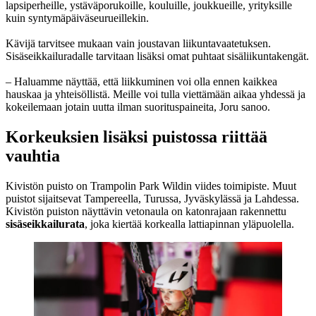
lapsiperheille, ystäväporukoille, kouluille, joukkueille, yrityksille
kuin syntymäpäiväseurueillekin.
Kävijä tarvitsee mukaan vain joustavan liikuntavaatetuksen.
Sisäseikkailuradalle tarvitaan lisäksi omat puhtaat sisäliikuntakengät.
– Haluamme näyttää, että liikkuminen voi olla ennen kaikkea
hauskaa ja yhteisöllistä. Meille voi tulla viettämään aikaa yhdessä ja
kokeilemaan jotain uutta ilman suorituspaineita, Joru sanoo.
Korkeuksien lisäksi puistossa riittää
vauhtia
Kivistön puisto on Trampolin Park Wildin viides toimipiste. Muut
puistot sijaitsevat Tampereella, Turussa, Jyväskylässä ja Lahdessa.
Kivistön puiston näyttävin vetonaula on katonrajaan rakennettu
sisäseikkailurata
, joka kiertää korkealla lattiapinnan yläpuolella.