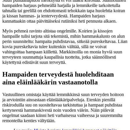
Suun puhtaanapidon merkitystä ei voi liiaksi korostaa. Säännöllinen
hampaiden harjaus pehmeällä harjalla ja lemmikeille tarkoitetulla
tahnalla tai geelillä on ehdottomasti tehokkain tapa huolehtia koiran
ja kissan hammas- ja ienterveydestä. Hampaiden harjaus
kannattaakin ottaa päivittäiseksi rutiiniksi heti pennusta alkaen.
Myös pehmeä ravinto altistaa ongelmille. Koirien ja kissojen
hampaille tulisi tarjota sitä tekemistä, mihin hammaskalusto on alun
perin suunniteltu: hampaita puhdistavaa, sitkeää pureskeltavaa. Liian
kovia pureskeltavia tulee kuitenkin välttää, sillä ne voivat
vahingoittaa hampaan kiillettä. Markkinoilla on monia hyviä suun
terveyteen suunnattuja kaupallisia tuotteita, jotka säännöllisesti
käytettynä edistävät suun terveyttä.
Hampaiden terveydestä huolehditaan
aina eläinlääkärin vastaanotolla
Vastuullinen omistaja käyttää lemmikkinsä suun terveyden hoitoon
ja arviointiin ainoastaan eläinlääkäripalveluja. Etenkin pienillä
riskiroduilla suu on suositeltavaa tarkistuttaa ja hampaat puhdistaa
kertyneestä hammaskivestä noin vuoden välein. Näin piilevät
ongelmat saadaan kiinni heti varhaisessa vaiheessa ja suuremmilta
remonteilta kenties vältytään.