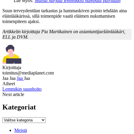
Lue myös:
Muista harjata lemmikkisi hampaat päivittäin
Suun terveydentilan tarkastus ja hammaskiven poisto tehdään aina
eläinlääkärissä, sillä toimenpide vaatii eläimen nukuttamisen
toimenpiteen ajaksi.
Artikkelin kirjoittaja
Pia Martikainen on asiantuntijaeläinlääkäri,
ELL ja DVM.
Kirjoittaja
toimitus@mediaplanet.com
Jaa
Jaa
Jaa
Jaa
Aiheet
Lemmikin suunhoito
Next article
Kategoriat
Kategoriat
Meistä