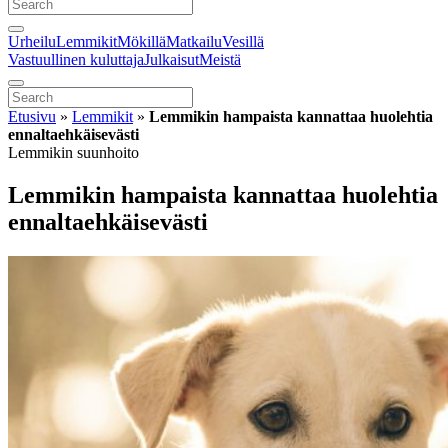
Urheilu
Lemmikit
Mökillä
Matkailu
Vesillä
Vastuullinen kuluttaja
Julkaisut
Meistä
Etusivu
»
Lemmikit
»
Lemmikin hampaista kannattaa huolehtia
ennaltaehkäisevästi
Lemmikin suunhoito
Lemmikin hampaista kannattaa huolehtia
ennaltaehkäisevästi