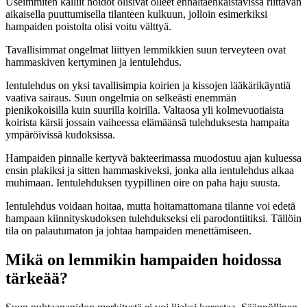
Useimmiten kalliit hoidot olisivat olleet ennaltaehkäistävissä riittävän
aikaisella puuttumisella tilanteen kulkuun, jolloin esimerkiksi
hampaiden poistolta olisi voitu välttyä.
Tavallisimmat ongelmat liittyen lemmikkien suun terveyteen ovat
hammaskiven kertyminen ja ientulehdus.
Ientulehdus on yksi tavallisimpia koirien ja kissojen lääkärikäyntiä
vaativa sairaus. Suun ongelmia on selkeästi enemmän
pienikokoisilla kuin suurilla koirilla. Valtaosa yli kolmevuotiaista
koirista kärsii jossain vaiheessa elämäänsä tulehduksesta hampaita
ympäröivissä kudoksissa.
Hampaiden pinnalle kertyvä bakteerimassa muodostuu ajan kuluessa
ensin plakiksi ja sitten hammaskiveksi, jonka alla ientulehdus alkaa
muhimaan. Ientulehduksen tyypillinen oire on paha haju suusta.
Ientulehdus voidaan hoitaa, mutta hoitamattomana tilanne voi edetä
hampaan kiinnityskudoksen tulehdukseksi eli parodontiitiksi. Tällöin
tila on palautumaton ja johtaa hampaiden menettämiseen.
Mikä on lemmikin hampaiden hoidossa
tärkeää?