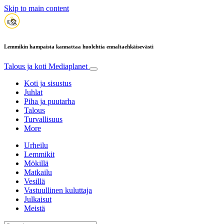
Skip to main content
Lemmikin hampaista kannattaa huolehtia ennaltaehkäisevästi
Talous ja koti
Mediaplanet
Koti ja sisustus
Juhlat
Piha ja puutarha
Talous
Turvallisuus
More
Urheilu
Lemmikit
Mökillä
Matkailu
Vesillä
Vastuullinen kuluttaja
Julkaisut
Meistä