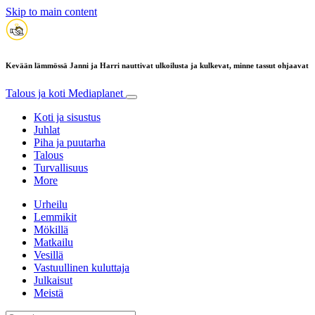
Skip to main content
Kevään lämmössä Janni ja Harri nauttivat ulkoilusta ja kulkevat, minne tassut ohjaavat
Talous ja koti
Mediaplanet
Koti ja sisustus
Juhlat
Piha ja puutarha
Talous
Turvallisuus
More
Urheilu
Lemmikit
Mökillä
Matkailu
Vesillä
Vastuullinen kuluttaja
Julkaisut
Meistä