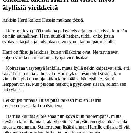
älyllisiä virikkeitä
Arkisin Harri kulkee Hussin mukana töissä.
– Harri on kiva pitää mukana palavereissa ja podcasteissa, kun hän
on niin rauhallinen. Harri nuuhkii hetken, tutkii, onko jotain
syötävää tarjolla ja nukahtaa sitten syliini tai hupparin päälle.
Harri on fiksu ja leikkisä, kuten villakoirat ovat. Ne tarvitsevat
paljon virikkeitä ulkoilun ja työpäivien lisäksi.
– Koirat saa väsytettyä lenkillä, mutta kyllä nekin kaipaavat sitä, että
saavat itse miettiä ja hoksata. Harri tykkää esimerkiksi siitä, kun
vinttailen pikkunamuja pitkin kämppää ja hän etsii ne. Suurin
lemppari on se, kun piilotan herkkuja pyyhkeen sisään, solmin sen
pötkyläksi.
Herkkujen rinnalla Hussi pitää tarkasti huolen Harrin
ravitsemuksesta kokonaisuutena.
– Harrilla kulutus ei ole enää niin kova kuin nuorempana, mutta
keväisin kun liikunta ja aktiviteetit lisääntyvät, energiaa pitää saada
ruoasta enemmän. Senioriruoan lisäksi annan Harrille erilaisia öljyjä,
jotka auttavat nivelten, turkin ja ihon hyvinvoinnissa.