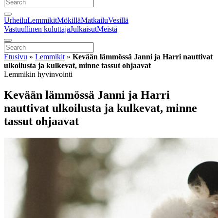
Urheilu
Lemmikit
Mökillä
Matkailu
Vesillä
Vastuullinen kuluttaja
Julkaisut
Meistä
Etusivu
»
Lemmikit
»
Kevään lämmössä Janni ja Harri nauttivat
ulkoilusta ja kulkevat, minne tassut ohjaavat
Lemmikin hyvinvointi
Kevään lämmössä Janni ja Harri
nauttivat ulkoilusta ja kulkevat, minne
tassut ohjaavat