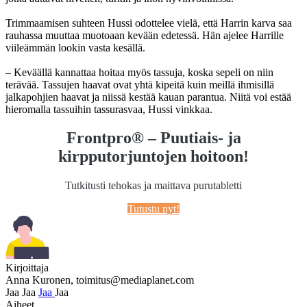
Trimmaamisen suhteen Hussi odottelee vielä, että Harrin karva saa
rauhassa muuttaa muotoaan kevään edetessä. Hän ajelee Harrille
viileämmän lookin vasta kesällä.
– Keväällä kannattaa hoitaa myös tassuja, koska sepeli on niin
terävää. Tassujen haavat ovat yhtä kipeitä kuin meillä ihmisillä
jalkapohjien haavat ja niissä kestää kauan parantua. Niitä voi estää
hieromalla tassuihin tassurasvaa, Hussi vinkkaa.
Frontpro® – Puutiais- ja
kirpputorjuntojen hoitoon!
Tutkitusti tehokas ja maittava purutabletti
Tutustu nyt!
Kirjoittaja
Anna Kuronen,
toimitus@mediaplanet.com
Jaa
Jaa
Jaa
Jaa
Aiheet