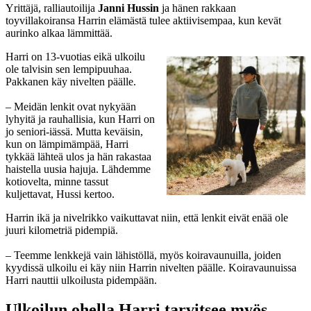
Yrittäjä, ralliautoilija
Janni Hussin
ja hänen rakkaan
toyvillakoiransa Harrin elämästä tulee aktiivisempaa, kun kevät
aurinko alkaa lämmittää.
Harri on 13-vuotias eikä ulkoilu
ole talvisin sen lempipuuhaa.
Pakkanen käy nivelten päälle.
– Meidän lenkit ovat nykyään
lyhyitä ja rauhallisia, kun Harri on
jo seniori-iässä. Mutta keväisin,
kun on lämpimämpää, Harri
tykkää lähteä ulos ja hän rakastaa
haistella uusia hajuja. Lähdemme
kotiovelta, minne tassut
kuljettavat, Hussi kertoo.
Harrin ikä ja nivelrikko vaikuttavat niin, että lenkit eivät enää ole
juuri kilometriä pidempiä.
– Teemme lenkkejä vain lähistöllä, myös koiravaunuilla, joiden
kyydissä ulkoilu ei käy niin Harrin nivelten päälle. Koiravaunuissa
Harri nauttii ulkoilusta pidempään.
Ulkoilun ohella Harri tarvitsee myös