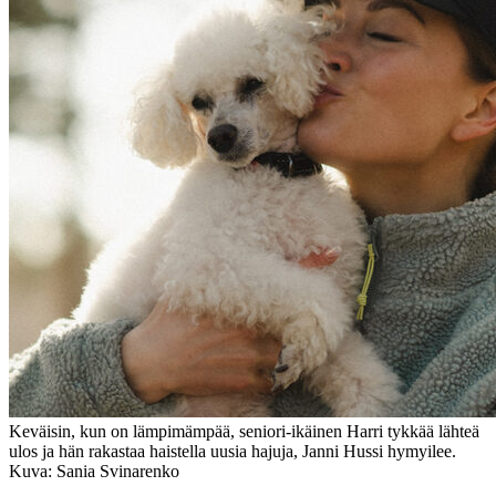
Keväisin, kun on lämpimämpää, seniori-ikäinen Harri tykkää lähteä
ulos ja hän rakastaa haistella uusia hajuja, Janni Hussi hymyilee.
Kuva: Sania Svinarenko