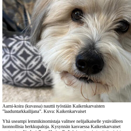
Aarni-koira (kuvassa) nauttii työstään Kaikenkarvaisten
”laaduntarkkailijana”. Kuva: Kaikenkarvaiset
Yhä useampi lemmikinomistaja valitsee nelijalkaiselle ystävälleen
luonnollisia herkkupaloja. Kysynnän kasvaessa Kaikenkarvaiset