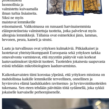
prosenttisesti
luonnollisia ja
valmistettu kuivaamalla
ilman turhia lisäaineita.
Siksi ne myös
maistuvat lemmikeille
erinomaisesti. Valikoimassa on runsaasti harvinaisemmista
eläinproteiineista valmistettuja tuotteita, jotka palvelevat myös
allergisia lemmikkejä. Tällaisia ovat esimerkiksi jänis, lammas,
hevonen, peura, kameli ja strutsi.
Laatu ja turvallisuus ovat yrityksen kulmakiviä. Pitkäaikaiset ja
luotettavat yhteistyökumppanit Euroopasta sekä yrityksen tarkka
omavalvonta varmistavat, että myyntiin päätyvät vain korkeat
laatuvaatimukset täyttävät tuotteet. Tuotteiden jokaisesta saapuvasta
erästä tehdään mikrobiologinen laadunvarmistus.
Kaikenkarvaisten tiimi korostaa ylpeänä, että yrityksen missiona on
mahdollistaa kaikille lemmikeille terveellinen, onnellinen ja
hyvinvoiva elämä laadukkaiden ravitsemus- ja hyvinvointituotteiden
tukemana. Sen eteen tehdään päivittäin töitä sydämellä, joka sykkii
jokaiselle karvaiselle perheenjäsenelle.