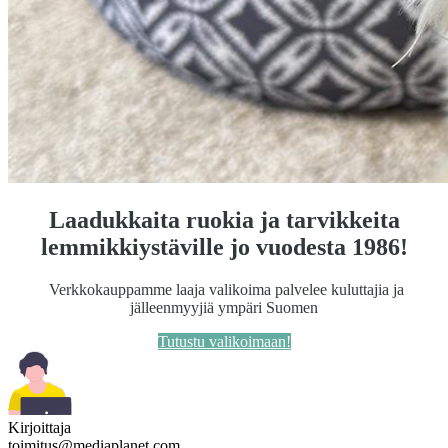
Laadukkaita ruokia ja tarvikkeita
lemmikkiystäville jo vuodesta 1986!
Verkkokauppamme laaja valikoima palvelee kuluttajia ja
jälleenmyyjiä ympäri Suomen
Tutustu valikoimaan!
Kirjoittaja
toimitus@mediaplanet.com