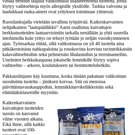
vastaa trendiin laajalla valikoimalla lisäaineettomia tuotteita, joista
löytyy vaihtoehtoja myös allergisille yksilöille. Tarkka valvonta ja
laadukkaat raaka-aineet ovat yrityksen toiminnan ytimessä.
Ruosilankujalla vietetään tavallista työpäivää. Kaikenkarvaisten
nelijalkainen ”laatupäällikkö” Aarni osallistuu kuivattujen
herkkutuotteiden laatuarviointiin tarkalla nenällään ja yhtä suurella
intohimolla kuin yritys on tehnyt työtään jo neljän vuosikymmenen
ajan. Työnsarkaa riittää, sillä valikoimassa on yli 40 tuotetta aina
pitkäkestoisista nahkapaloista ja rouskuvista korvista ravinteikkaisiin
kalavaihtoehtoihin sekä pehmeisiin lihalastuihin ja treeninameihin.
Unelmien herkkukaupasta jokaiselle lemmikille löytyy sopiva
vaihtoehto – arkeen, koulutukseen tai hemmotteluhetkiin.
Pakkauslinjasto käy kuumana, koska tänään pakataan valikoiman
suosituinta tuotetta – jäniksen korvaa. Sitä on menossa
päivittäistavarakauppoihin, lemmikkitarvikeliikkeisiin sekä
eläinlääkäriasemille myyntiin.
Kaikenkarvaisten
kuivattujen tuotteiden
suosio on kasvanut
viime vuosien aikana.
Eikä ihme, sillä kaikki
tuotteet ovat 100-