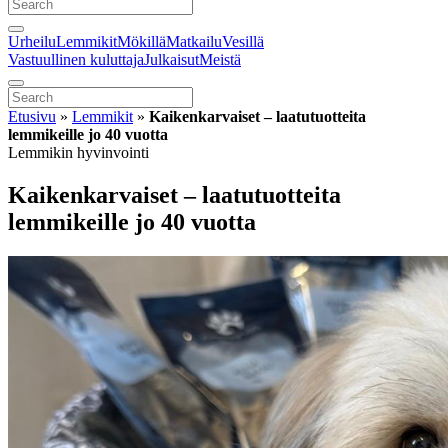
Urheilu
Lemmikit
Mökillä
Matkailu
Vesillä
Vastuullinen kuluttaja
Julkaisut
Meistä
Etusivu
»
Lemmikit
»
Kaikenkarvaiset – laatutuotteita
lemmikeille jo 40 vuotta
Lemmikin hyvinvointi
Kaikenkarvaiset – laatutuotteita
lemmikeille jo 40 vuotta