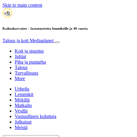
Skip to main content
Kaikenkarvaiset – laatutuotteita lemmikeille jo 40 vuotta
Talous ja koti
Mediaplanet
Koti ja sisustus
Juhlat
Piha ja puutarha
Talous
Turvallisuus
More
Urheilu
Lemmikit
Mökillä
Matkailu
Vesillä
Vastuullinen kuluttaja
Julkaisut
Meistä