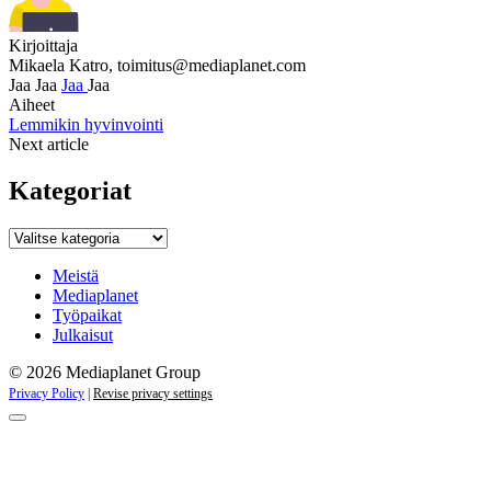
Kirjoittaja
Mikaela Katro,
toimitus@mediaplanet.com
Jaa
Jaa
Jaa
Jaa
Aiheet
Lemmikin hyvinvointi
Next article
Kategoriat
Kategoriat
Meistä
Mediaplanet
Työpaikat
Julkaisut
© 2026 Mediaplanet Group
Privacy Policy
|
Revise privacy settings