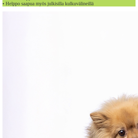
• Helppo saapua myös julkisilla kulkuvälineillä