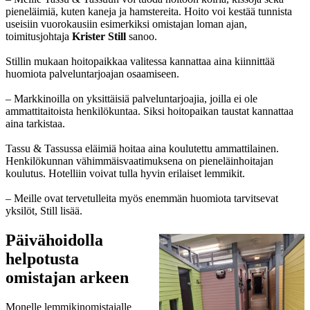
pieneläimiä, kuten kaneja ja hamstereita. Hoito voi kestää tunnista
useisiin vuorokausiin esimerkiksi omistajan loman ajan,
toimitusjohtaja
Krister Still
sanoo.
Stillin mukaan hoitopaikkaa valitessa kannattaa aina kiinnittää
huomiota palveluntarjoajan osaamiseen.
– Markkinoilla on yksittäisiä palveluntarjoajia, joilla ei ole
ammattitaitoista henkilökuntaa. Siksi hoitopaikan taustat kannattaa
aina tarkistaa.
Tassu & Tassussa eläimiä hoitaa aina koulutettu ammattilainen.
Henkilökunnan vähimmäisvaatimuksena on pieneläinhoitajan
koulutus. Hotelliin voivat tulla hyvin erilaiset lemmikit.
– Meille ovat tervetulleita myös enemmän huomiota tarvitsevat
yksilöt, Still lisää.
Päivähoidolla
helpotusta
omistajan arkeen
Monelle lemmikinomistajalle