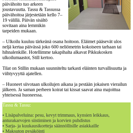
päivähoito tuo arkeen
joustavuutta. Tassu & Tassussa
päivähoitoa järjestetään kello 7–
19 välillä. Päivän sisältö
sovitaan aina lemmikin
tarpeiden mukaan.
– Ulkoilu kuuluu tärkeänä osana hoitoon. Eläimet pääsevät ulos
neljä kertaa päivässä joko 600 neliömetrin kokoiseen tarhaan tai
hihnalenkille. Hotellimme takapihalta alkavat Pikkukosken
ulkoilumaastot, Still kertoo.
Tilat on Stillin mukaan suunniteltu tarkasti eläinten turvallisuutta ja
viihtyvyyttä ajatellen.
– Huoneet siivotaan ulkoilujen aikana ja pestään jokaisen vierailun
jälkeen. Ja saman perheen koirat tai kissat saavat aina majoittua
yhteisessä huoneessa.
Tassu & Tassu:
• Lisäpalveluina: pesu, kevyt trimmaus, kynsien leikkaus,
anturakarvojen siistiminen ja korvien puhdistus
• Sarja- ja kuukausikortteja säännöllisille asiakkaille
• Maksuton pysäköinti