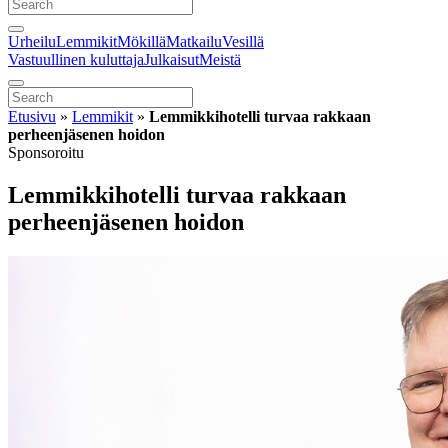
Urheilu
Lemmikit
Mökillä
Matkailu
Vesillä
Vastuullinen kuluttaja
Julkaisut
Meistä
Etusivu
»
Lemmikit
»
Lemmikkihotelli turvaa rakkaan
perheenjäsenen hoidon
Sponsoroitu
Lemmikkihotelli turvaa rakkaan
perheenjäsenen hoidon