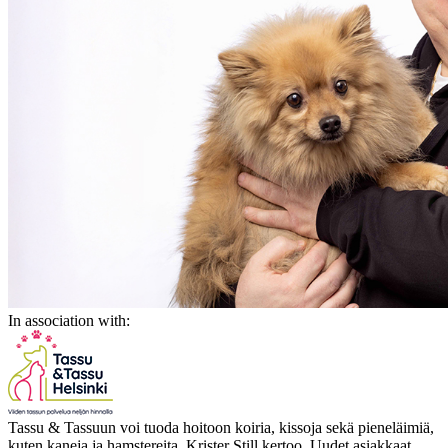
In association with:
Tassu & Tassuun voi tuoda hoitoon koiria, kissoja sekä pieneläimiä,
kuten kaneja ja hamstereita, Krister Still kertoo. Uudet asiakkaat