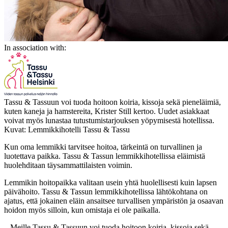
In association with:
Tassu & Tassuun voi tuoda hoitoon koiria, kissoja sekä pieneläimiä,
kuten kaneja ja hamstereita, Krister Still kertoo. Uudet asiakkaat
voivat myös lunastaa tutustumistarjouksen yöpymisestä hotellissa.
Kuvat: Lemmikkihotelli Tassu & Tassu
Kun oma lemmikki tarvitsee hoitoa, tärkeintä on turvallinen ja
luotettava paikka. Tassu & Tassun lemmikkihotellissa eläimistä
huolehditaan täysammattilaisten voimin.
Lemmikin hoitopaikka valitaan usein yhtä huolellisesti kuin lapsen
päivähoito. Tassu & Tassun lemmikkihotellissa lähtökohtana on
ajatus, että jokainen eläin ansaitsee turvallisen ympäristön ja osaavan
hoidon myös silloin, kun omistaja ei ole paikalla.
– Meille Tassu & Tassuun voi tuoda hoitoon koiria, kissoja sekä