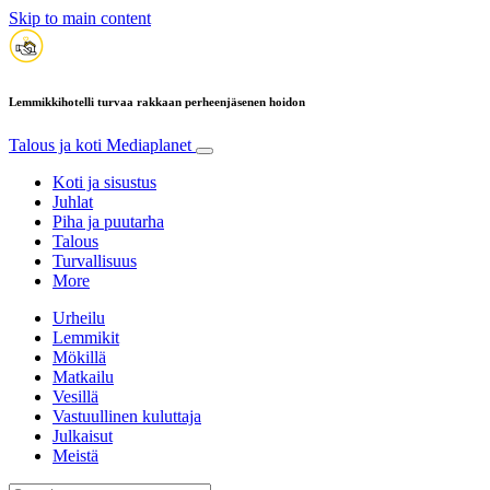
Skip to main content
Lemmikkihotelli turvaa rakkaan perheenjäsenen hoidon
Talous ja koti
Mediaplanet
Koti ja sisustus
Juhlat
Piha ja puutarha
Talous
Turvallisuus
More
Urheilu
Lemmikit
Mökillä
Matkailu
Vesillä
Vastuullinen kuluttaja
Julkaisut
Meistä