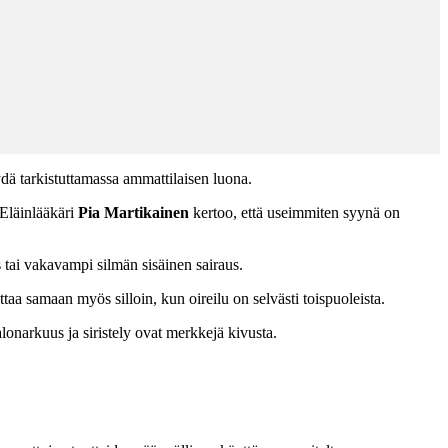
ydä tarkistuttamassa ammattilaisen luona.
 Eläinlääkäri
Pia Martikainen
kertoo, että useimmiten syynä on
s tai vakavampi silmän sisäinen sairaus.
ttaa samaan myös silloin, kun oireilu on selvästi toispuoleista.
lonarkuus ja siristely ovat merkkejä kivusta.