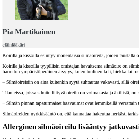
Pia Martikainen
eläinlääkäri
Koirilla ja kissoilla esiintyy monenlaisia silmäoireita, joiden tausta
Koirilla ja kissoilla tyypillisin omistajan havaitsema silmäoire on sil
harmiton ympäristöperäinen ärsytys, kuten tuulinen keli, hiekka tai ro
– Silmäoireisiin on aina kuitenkin syytä suhtautua vakavasti, sillä oir
Tilanteissa, joissa silmiin liittyvä oireilu on voimakasta ja äkillistä,
– Silmän pinnan tapaturmaiset haavaumat ovat lemmikeillä verrattain ta
Silmäoireiden nyrkkisääntö on, että kannattaa hakeutua herkästi tarki
Allerginen silmäoireilu lisääntyy jatkuvast