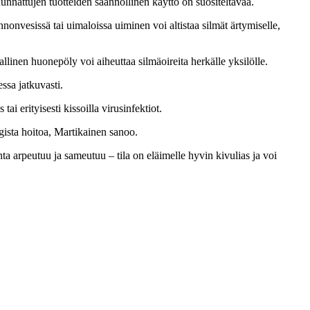
nnattujen tuotteiden säännöllinen käyttö on suositeltavaa.
nonvesissä tai uimaloissa uiminen voi altistaa silmät ärtymiselle,
inen huonepöly voi aiheuttaa silmäoireita herkälle yksilölle.
essa jatkuvasti.
i erityisesti kissoilla virusinfektiot.
gista hoitoa, Martikainen sanoo.
a arpeutuu ja sameutuu – tila on eläimelle hyvin kivulias ja voi