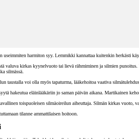
lla on useimmiten harmiton syy. Lemmikki kannattaa kuitenkin herkästi kä
mistä valuva kirkas kyynelvuoto tai lievä rähmiminen ja silmien punoitus.
ska silmässä.
eilun taustalla voi olla myös tapaturma, lääkehoitoa vaativa silmätulehdu
 on syytä hakeutua eläinlääkäriin jo saman päivän aikana. Martikainen keho
vallinen toispuoleisen silmäoireilun aiheuttaja. Silmän kirkas vuoto, va
stuttamaan tilanne ammattilaisen hoitoon.
i