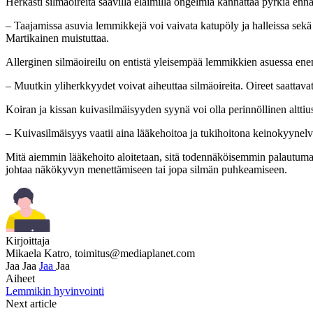
Herkästi silmäoireita saavilla eläimillä ongelmia kannattaa pyrkiä en
– Taajamissa asuvia lemmikkejä voi vaivata katupöly ja halleissa sekä 
Martikainen muistuttaa.
Allerginen silmäoireilu on entistä yleisempää lemmikkien asuessa enen
– Muutkin yliherkkyydet voivat aiheuttaa silmäoireita. Oireet saattavat
Koiran ja kissan kuivasilmäisyyden syynä voi olla perinnöllinen alttius,
– Kuivasilmäisyys vaatii aina lääkehoitoa ja tukihoitona keinokyynelv
Mitä aiemmin lääkehoito aloitetaan, sitä todennäköisemmin palautumatt
johtaa näkökyvyn menettämiseen tai jopa silmän puhkeamiseen.
Kirjoittaja
Mikaela Katro,
toimitus@mediaplanet.com
Jaa
Jaa
Jaa
Jaa
Aiheet
Lemmikin hyvinvointi
Next article