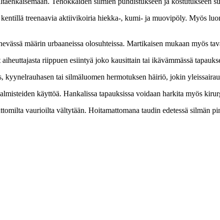
naltaehkäisemään. Tehokkaiden silmien puhdistukseen ja kostutukseen suu
kentillä treenaavia aktiivikoiria hiekka-, kumi- ja muovipöly. Myös luon
evässä määrin urbaaneissa olosuhteissa. Martikaisen mukaan myös tavall
 aiheuttajasta riippuen esiintyä joko kausittain tai ikävämmässä tapauks
 kyynelrauhasen tai silmäluomen hermotuksen häiriö, jokin yleissairaus ta
almisteiden käyttöä. Hankalissa tapauksissa voidaan harkita myös kirur
omilta vaurioilta vältytään. Hoitamattomana taudin edetessä silmän pint