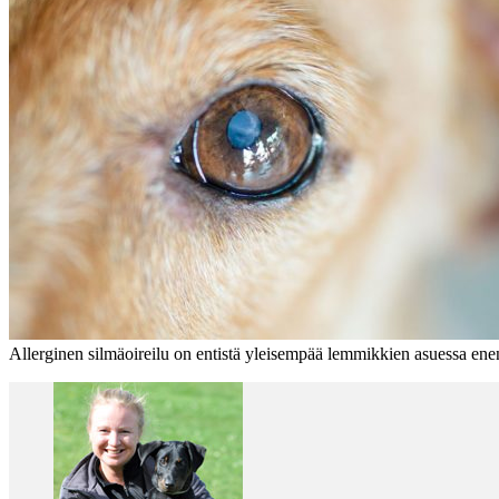
Allerginen silmäoireilu on entistä yleisempää lemmikkien asuessa ene