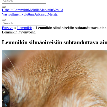
Urheilu
Lemmikit
Mökillä
Matkailu
Vesillä
Vastuullinen kuluttaja
Julkaisut
Meistä
Etusivu
»
Lemmikit
»
Lemmikin silmäoireisiin suhtauduttava aina
Lemmikin hyvinvointi
Lemmikin silmäoireisiin suhtauduttava ain