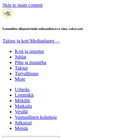
Skip to main content
Lemmikin silmäoireisiin suhtauduttava aina vakavasti
Talous ja koti
Mediaplanet
Koti ja sisustus
Juhlat
Piha ja puutarha
Talous
Turvallisuus
More
Urheilu
Lemmikit
Mökillä
Matkailu
Vesillä
Vastuullinen kuluttaja
Julkaisut
Meistä