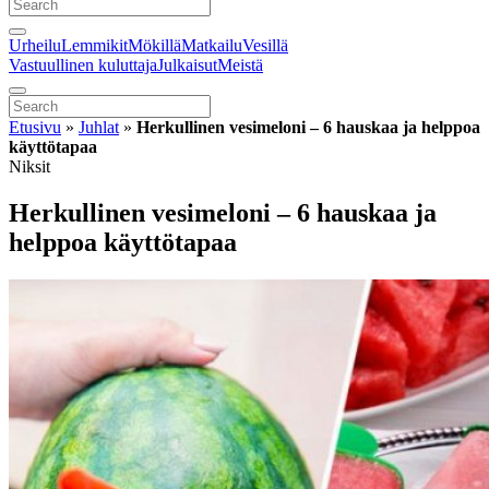
Urheilu
Lemmikit
Mökillä
Matkailu
Vesillä
Vastuullinen kuluttaja
Julkaisut
Meistä
Etusivu
»
Juhlat
»
Herkullinen vesimeloni – 6 hauskaa ja helppoa
käyttötapaa
Niksit
Herkullinen vesimeloni – 6 hauskaa ja
helppoa käyttötapaa