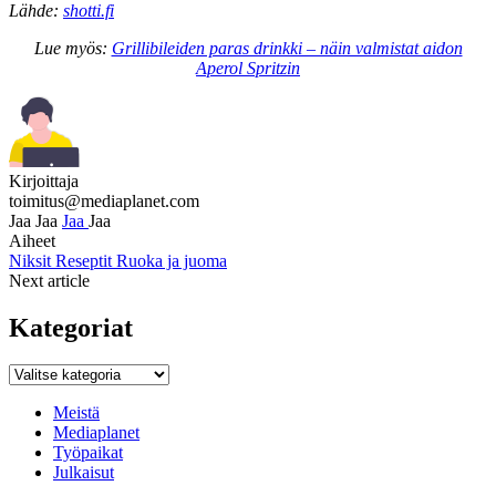
Lähde:
shotti.fi
Lue myös:
Grillibileiden paras drinkki – näin valmistat aidon
Aperol Spritzin
Kirjoittaja
toimitus@mediaplanet.com
Jaa
Jaa
Jaa
Jaa
Aiheet
Niksit
Reseptit
Ruoka ja juoma
Next article
Kategoriat
Kategoriat
Meistä
Mediaplanet
Työpaikat
Julkaisut