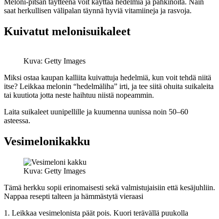
Meloni-pitsan täytteenä voit käyttää hedelmiä ja pähkinöitä. Näin
saat herkullisen välipalan täynnä hyviä vitamiineja ja rasvoja.
Kuivatut melonisuikaleet
Kuva: Getty Images
Miksi ostaa kaupan kalliita kuivattuja hedelmiä, kun voit tehdä niitä
itse? Leikkaa melonin “hedelmäliha” irti, ja tee siitä ohuita suikaleita
tai kuutiota jotta neste haihtuu niistä nopeammin.
Laita suikaleet uunipellille ja kuumenna uunissa noin 50–60
asteessa.
Vesimelonikakku
Kuva: Getty Images
Tämä herkku sopii erinomaisesti sekä valmistujaisiin että kesäjuhliin.
Nappaa resepti talteen ja hämmästytä vieraasi
1. Leikkaa vesimelonista päät pois. Kuori terävällä puukolla