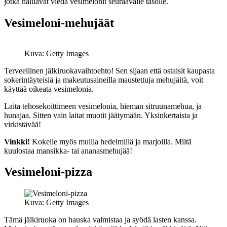
jotka haluavat viedä vesimelonit seuraavalle tasolle.
Vesimeloni-mehujäät
Kuva: Getty Images
Terveellinen jälkiruokavaihtoehto! Sen sijaan että ostaisit kaupasta
sokerintäyteisiä ja makeutusaineilla maustettuja mehujäitä, voit
käyttää oikeata vesimelonia.
Laita tehosekoittimeen vesimelonia, hieman sitruunamehua, ja
hunajaa. Sitten vain laitat muotit jäätymään. Yksinkertaista ja
virkistävää!
Vinkki!
Kokeile myös muilla hedelmillä ja marjoilla. Miltä
kuulostaa mansikka- tai ananasmehujää!
Vesimeloni-pizza
Kuva: Getty Images
Tämä jälkiruoka on hauska valmistaa ja syödä lasten kanssa.