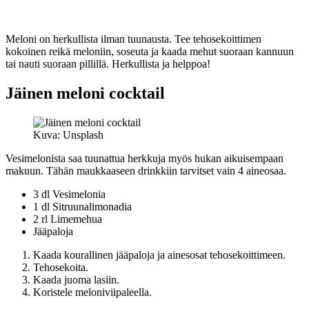
Meloni on herkullista ilman tuunausta. Tee tehosekoittimen
kokoinen reikä meloniin, soseuta ja kaada mehut suoraan kannuun
tai nauti suoraan pillillä. Herkullista ja helppoa!
Jäinen meloni cocktail
Kuva: Unsplash
Vesimelonista saa tuunattua herkkuja myös hukan aikuisempaan
makuun. Tähän maukkaaseen drinkkiin tarvitset vain 4 aineosaa.
3 dl Vesimelonia
1 dl Sitruunalimonadia
2 rl Limemehua
Jääpaloja
Kaada kourallinen jääpaloja ja ainesosat tehosekoittimeen.
Tehosekoita.
Kaada juoma lasiin.
Koristele meloniviipaleella.