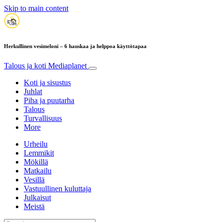
Skip to main content
Herkullinen vesimeloni – 6 hauskaa ja helppoa käyttötapaa
Talous ja koti
Mediaplanet
Koti ja sisustus
Juhlat
Piha ja puutarha
Talous
Turvallisuus
More
Urheilu
Lemmikit
Mökillä
Matkailu
Vesillä
Vastuullinen kuluttaja
Julkaisut
Meistä