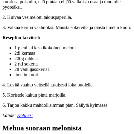
kuoriosa pois niin, että pintaan ei jää valkoista osaa ja muotoile
pyöreäksi.
2. Kuivaa vesimeloni talouspaperilla.
3. Vatkaa kerma vaahdoksi. Mausta sokereilla ja raasta limetin kuori.
Reseptiin tarvitset:
1 pieni tai keskikokoinen meloni
2dl kermaa
200g rahkaa
2 rkl sokeria
2tl vanilijasokeria1
limetin kuori
4. Levitä vaahto veitsellä tasaisesti joka puolelle.
5. Koristele kakun pinta marjoilla.
6. Tarjoa kakku mahdollisimman pian. Säilytä kylmässä.
Lähde:
Kotiliesi
Mehua suoraan melonista