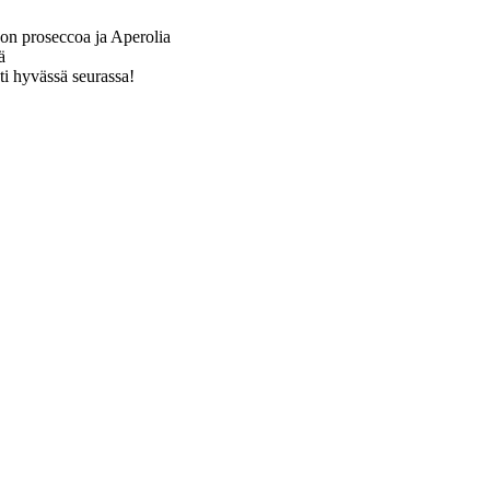
jon proseccoa ja Aperolia
ä
uti hyvässä seurassa!