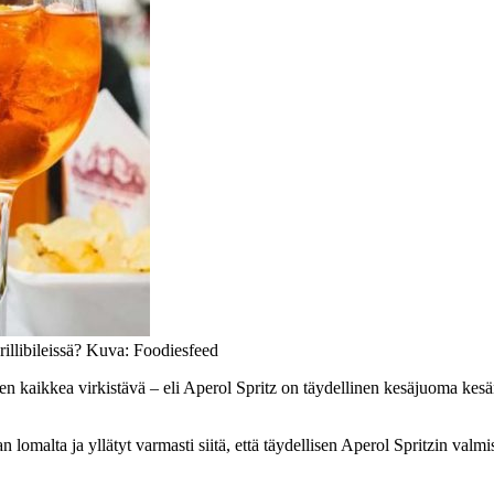
rillibileissä? Kuva: Foodiesfeed
kaikkea virkistävä – eli Aperol Spritz on täydellinen kesäjuoma kesän g
 lomalta ja yllätyt varmasti siitä, että täydellisen Aperol Spritzin valm