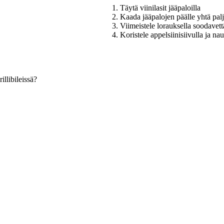
1. Täytä viinilasit jääpaloilla
2. Kaada jääpalojen päälle yhtä pal
3. Viimeistele lorauksella soodavett
4. Koristele appelsiinisiivulla ja na
llibileissä?