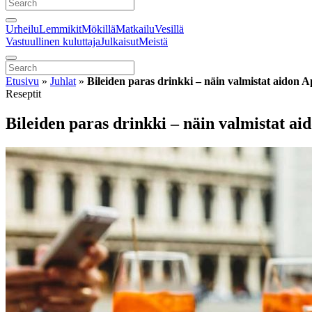
Urheilu
Lemmikit
Mökillä
Matkailu
Vesillä
Vastuullinen kuluttaja
Julkaisut
Meistä
Etusivu
»
Juhlat
»
Bileiden paras drinkki – näin valmistat aidon A
Reseptit
Bileiden paras drinkki – näin valmistat ai