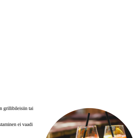
rillibileisiin tai
istaminen ei vaadi