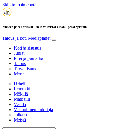
Skip to main content
Bileiden paras drinkki – näin valmistat aidon Aperol Spritzin
Talous ja koti
Mediaplanet
Koti ja sisustus
Juhlat
Piha ja puutarha
Talous
Turvallisuus
More
Urheilu
Lemmikit
Mökillä
Matkailu
Vesillä
Vastuullinen kuluttaja
Julkaisut
Meistä