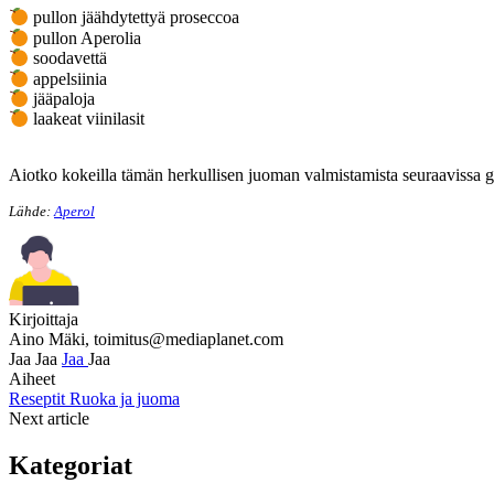
pullon jäähdytettyä proseccoa
pullon Aperolia
soodavettä
appelsiinia
jääpaloja
laakeat viinilasit
Aiotko kokeilla tämän herkullisen juoman valmistamista seuraavissa gri
Lähde:
Aperol
Kirjoittaja
Aino Mäki,
toimitus@mediaplanet.com
Jaa
Jaa
Jaa
Jaa
Aiheet
Reseptit
Ruoka ja juoma
Next article
Kategoriat