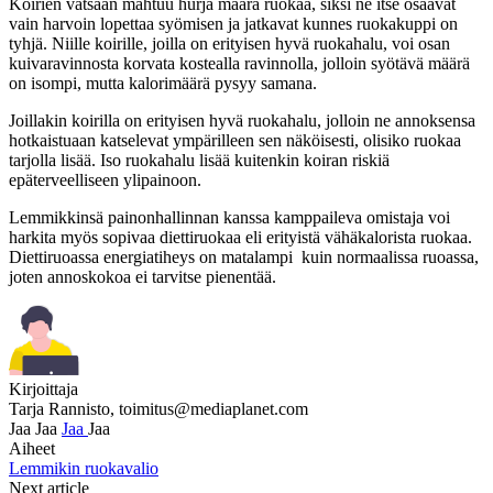
Koirien vatsaan mahtuu hurja määrä ruokaa, siksi ne itse osaavat
vain harvoin lopettaa syömisen ja jatkavat kunnes ruokakuppi on
tyhjä. Niille koirille, joilla on erityisen hyvä ruokahalu, voi osan
kuivaravinnosta korvata kostealla ravinnolla, jolloin syötävä määrä
on isompi, mutta kalorimäärä pysyy samana.
Joillakin koirilla on erityisen hyvä ruokahalu, jolloin ne annoksensa
hotkaistuaan katselevat ympärilleen sen näköisesti, olisiko ruokaa
tarjolla lisää. Iso ruokahalu lisää kuitenkin koiran riskiä
epäterveelliseen ylipainoon.
Lemmikkinsä painonhallinnan kanssa kamppaileva omistaja voi
harkita myös sopivaa diettiruokaa eli erityistä vähäkalorista ruokaa.
Diettiruoassa energiatiheys on matalampi kuin normaalissa ruoassa,
joten annoskokoa ei tarvitse pienentää.
Kirjoittaja
Tarja Rannisto,
toimitus@mediaplanet.com
Jaa
Jaa
Jaa
Jaa
Aiheet
Lemmikin ruokavalio
Next article