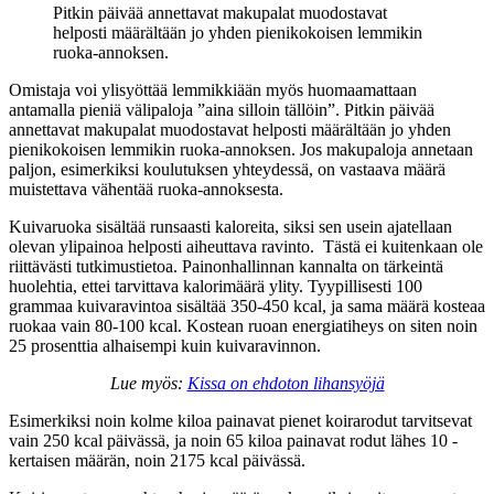
Pitkin päivää annettavat makupalat muodostavat
helposti määrältään jo yhden pienikokoisen lemmikin
ruoka-annoksen.
Omistaja voi ylisyöttää lemmikkiään myös huomaamattaan
antamalla pieniä välipaloja ”aina silloin tällöin”. Pitkin päivää
annettavat makupalat muodostavat helposti määrältään jo yhden
pienikokoisen lemmikin ruoka-annoksen. Jos makupaloja annetaan
paljon, esimerkiksi koulutuksen yhteydessä, on vastaava määrä
muistettava vähentää ruoka-annoksesta.
Kuivaruoka sisältää runsaasti kaloreita, siksi sen usein ajatellaan
olevan ylipainoa helposti aiheuttava ravinto. Tästä ei kuitenkaan ole
riittävästi tutkimustietoa. Painonhallinnan kannalta on tärkeintä
huolehtia, ettei tarvittava kalorimäärä ylity. Tyypillisesti 100
grammaa kuivaravintoa sisältää 350-450 kcal, ja sama määrä kosteaa
ruokaa vain 80-100 kcal. Kostean ruoan energiatiheys on siten noin
25 prosenttia alhaisempi kuin kuivaravinnon.
Lue myös:
Kissa on ehdoton lihansyöjä
Esimerkiksi noin kolme kiloa painavat pienet koirarodut tarvitsevat
vain 250 kcal päivässä, ja noin 65 kiloa painavat rodut lähes 10 -
kertaisen määrän, noin 2175 kcal päivässä.