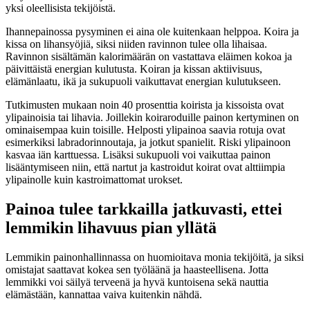
yksi oleellisista tekijöistä.
Ihannepainossa pysyminen ei aina ole kuitenkaan helppoa. Koira ja
kissa on lihansyöjiä, siksi niiden ravinnon tulee olla lihaisaa.
Ravinnon sisältämän kalorimäärän on vastattava eläimen kokoa ja
päivittäistä energian kulutusta. Koiran ja kissan aktiivisuus,
elämänlaatu, ikä ja sukupuoli vaikuttavat energian kulutukseen.
Tutkimusten mukaan noin 40 prosenttia koirista ja kissoista ovat
ylipainoisia tai lihavia. Joillekin koiraroduille painon kertyminen on
ominaisempaa kuin toisille. Helposti ylipainoa saavia rotuja ovat
esimerkiksi labradorinnoutaja, ja jotkut spanielit. Riski ylipainoon
kasvaa iän karttuessa. Lisäksi sukupuoli voi vaikuttaa painon
lisääntymiseen niin, että nartut ja kastroidut koirat ovat alttiimpia
ylipainolle kuin kastroimattomat urokset.
Painoa tulee tarkkailla jatkuvasti, ettei
lemmikin lihavuus pian yllätä
Lemmikin painonhallinnassa on huomioitava monia tekijöitä, ja siksi
omistajat saattavat kokea sen työläänä ja haasteellisena. Jotta
lemmikki voi säilyä terveenä ja hyvä kuntoisena sekä nauttia
elämästään, kannattaa vaiva kuitenkin nähdä.