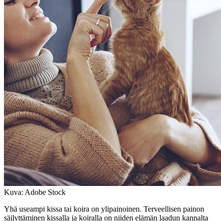
Kuva: Adobe Stock
Yhä useampi kissa tai koira on ylipainoinen. Terveellisen painon
säilyttäminen kissalla ja koiralla on niiden elämän laadun kannalta