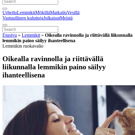
Urheilu
Lemmikit
Mökillä
Matkailu
Vesillä
Vastuullinen kuluttaja
Julkaisut
Meistä
Etusivu
»
Lemmikit
»
Oikealla ravinnolla ja riittävällä liikunnalla
lemmikin paino säilyy ihanteellisena
Lemmikin ruokavalio
Oikealla ravinnolla ja riittävällä
liikunnalla lemmikin paino säilyy
ihanteellisena