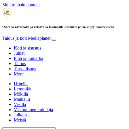
Skip to main content
Oikealla ravinnolla ja riittävällä liikunnalla lemmikin paino säilyy ihanteellisena
Talous ja koti
Mediaplanet
Koti ja sisustus
Juhlat
Piha ja puutarha
Talous
Turvallisuus
More
Urheilu
Lemmikit
Mökillä
Matkailu
Vesillä
Vastuullinen kuluttaja
Julkaisut
Meistä