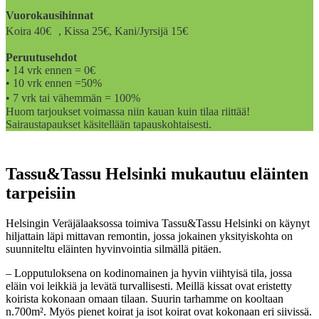
Vuorokausihinnat
Koira 40€ , Kissa 25€, Kani/Jyrsijä 15€
Peruutusehdot
• 14 vrk ennen = 0€
• 10 vrk ennen =50%
• 7 vrk tai vähemmän = 100%
Huom tarjoukset voimassa niin kauan kuin tilaa riittää!
Sairaustapaukset käsitellään tapauskohtaisesti.
Tassu&Tassu Helsinki mukautuu eläinten
tarpeisiin
Helsingin Veräjälaaksossa toimiva Tassu&Tassu Helsinki on käynyt
hiljattain läpi mittavan remontin, jossa jokainen yksityiskohta on
suunniteltu eläinten hyvinvointia silmällä pitäen.
– Lopputuloksena on kodinomainen ja hyvin viihtyisä tila, jossa
eläin voi leikkiä ja levätä turvallisesti. Meillä kissat ovat eristetty
koirista kokonaan omaan tilaan. Suurin tarhamme on kooltaan
n.700m². Myös pienet koirat ja isot koirat ovat kokonaan eri siivissä.