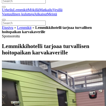
Urheilu
Lemmikit
Mökillä
Matkailu
Vesillä
Vastuullinen kuluttaja
Julkaisut
Meistä
Etusivu
»
Lemmikit
»
Lemmikkihotelli tarjoaa turvallisen
hoitopaikan karvakaverille
Sponsoroitu
Lemmikkihotelli tarjoaa turvallisen
hoitopaikan karvakaverille