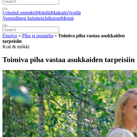
Urheilu
Lemmikit
Mökillä
Matkailu
Vesillä
Vastuullinen kuluttaja
Julkaisut
Meistä
Etusivu
»
Piha ja puutarha
»
Toimiva piha vastaa asukkaiden
tarpeisiin
Koti & mökki
Toimiva piha vastaa asukkaiden tarpeisiin