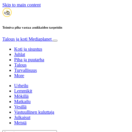
Skip to main content
Toimiva piha vastaa asukkaiden tarpeisiin
Talous ja koti
Mediaplanet
Koti ja sisustus
Juhlat
Piha ja puutarha
Talous
Turvallisuus
More
Urheilu
Lemmikit
Mökillä
Matkailu
Vesillä
Vastuullinen kuluttaja
Julkaisut
Meistä