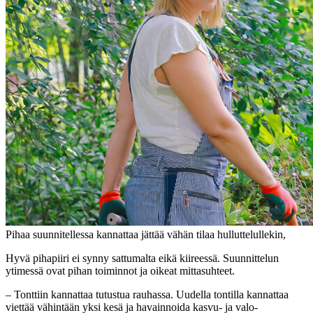
Pihaa suunnitellessa kannattaa jättää vähän tilaa hulluttelullekin,
Hyvä pihapiiri ei synny sattumalta eikä kiireessä. Suunnittelun
ytimessä ovat pihan toiminnot ja oikeat mittasuhteet.
– Tonttiin kannattaa tutustua rauhassa. Uudella tontilla kannattaa
viettää vähintään yksi kesä ja havainnoida kasvu- ja valo-