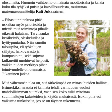
olosuhteita. Huonoin vaihtoehto on lainata moottorisaha ja karsia
koko tila tyhjäksi puista ja kasvillisuudesta, muistuttaa
maisemasuunnittelija
Kati Jukarainen
.
– Pihasuunnittelussa pitää
uskaltaa myös priorisoida ja
miettiä mitä toimintoja pihalle
oikeasti halutaan. Tarvitaanko
kesäkeittiö, oleskelutilaa ja
hyötypuutarha. Niin sanottu
talouspiha, eli työkalujen
säilytys, halkovarasto ja
kompostointi, sekä sujuvat
kulkureitit unohtuvat helposti,
vaikka niiden merkitys pihan
toimivuudelle on olennaista,
Jukarainen jatkaa.
Mitä vähemmän tilaa on, sitä tärkeämpää on mittasuhteiden hallinta.
Esimerkiksi terassia ei kannata tehdä varmuuden vuoksi
mahdollisimman suureksi, vaan sen koko tulisi mitoittaa
suunniteltujen kalusteiden ja käytön mukaisesti. Isokin piha voi
vaikuttaa tunkuiselta, jos se on täyteen rakennettu.