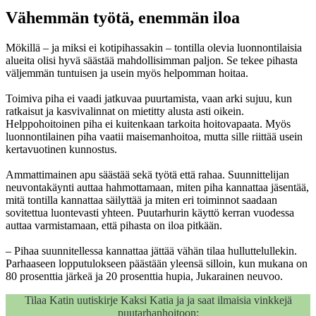
Vähemmän työtä, enemmän iloa
Mökillä – ja miksi ei kotipihassakin – tontilla olevia luonnontilaisia
alueita olisi hyvä säästää mahdollisimman paljon. Se tekee pihasta
väljemmän tuntuisen ja usein myös helpomman hoitaa.
Toimiva piha ei vaadi jatkuvaa puurtamista, vaan arki sujuu, kun
ratkaisut ja kasvivalinnat on mietitty alusta asti oikein.
Helppohoitoinen piha ei kuitenkaan tarkoita hoitovapaata. Myös
luonnontilainen piha vaatii maisemanhoitoa, mutta sille riittää usein
kertavuotinen kunnostus.
Ammattimainen apu säästää sekä työtä että rahaa. Suunnittelijan
neuvontakäynti auttaa hahmottamaan, miten piha kannattaa jäsentää,
mitä tontilla kannattaa säilyttää ja miten eri toiminnot saadaan
sovitettua luontevasti yhteen. Puutarhurin käyttö kerran vuodessa
auttaa varmistamaan, että pihasta on iloa pitkään.
– Pihaa suunnitellessa kannattaa jättää vähän tilaa hulluttelullekin.
Parhaaseen lopputulokseen päästään yleensä silloin, kun mukana on
80 prosenttia järkeä ja 20 prosenttia hupia, Jukarainen neuvoo.
Tilaa Katin uutiskirje Kaksi Katia ja ja saat ilmaisia vinkkejä
puutarhanhoitoon: