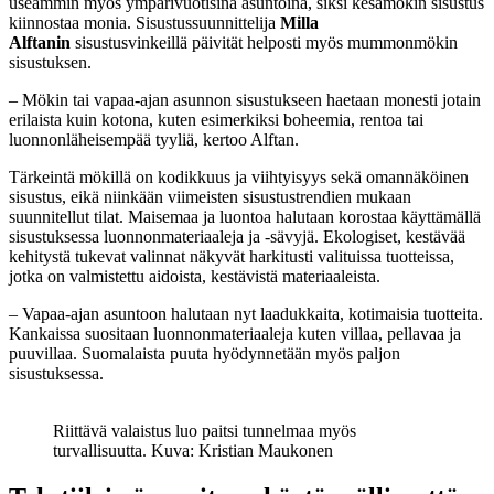
useammin myös ympärivuotisina asuntoina, siksi kesämökin sisustus
kiinnostaa monia. Sisustussuunnittelija
Milla
Alftanin
sisustusvinkeillä päivität helposti myös mummonmökin
sisustuksen.
– Mökin tai vapaa-ajan asunnon sisustukseen haetaan monesti jotain
erilaista kuin kotona, kuten esimerkiksi boheemia, rentoa tai
luonnonläheisempää tyyliä, kertoo Alftan.
Tärkeintä mökillä on kodikkuus ja viihtyisyys sekä omannäköinen
sisustus, eikä niinkään viimeisten sisustustrendien mukaan
suunnitellut tilat. Maisemaa ja luontoa halutaan korostaa käyttämällä
sisustuksessa luonnonmateriaaleja ja -sävyjä. Ekologiset, kestävää
kehitystä tukevat valinnat näkyvät harkitusti valituissa tuotteissa,
jotka on valmistettu aidoista, kestävistä materiaaleista.
– Vapaa-ajan asuntoon halutaan nyt laadukkaita, kotimaisia tuotteita.
Kankaissa suositaan luonnonmateriaaleja kuten villaa, pellavaa ja
puuvillaa. Suomalaista puuta hyödynnetään myös paljon
sisustuksessa.
Riittävä valaistus luo paitsi tunnelmaa myös
turvallisuutta. Kuva: Kristian Maukonen