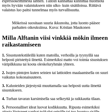
espressokeittimestä lähtien. Tällöin kannattaa kiinnittää huomiota
myös hyvään valaistukseen niin ulko- kuin sisätiloissa. Riittävä
valaistus luo paitsi tunnelmaa myös turvallisuutta.
Mökeissä suositaan suuria ikkunoita, jotta luonto pääsee
parhaiten oikeuksiinsa. Kuva: Kristian Maukonen
Milla Alftanin viisi vinkkiä mökin ilmeen
raikastamiseen
1.
Sisustustekstiileillä kuten matoilla, verhoilla ja tyynyillä saa
helposti piristettyä ilmettä. Esimerkiksi matto voi toimia sisustuksen
väripilkkuna tai koota oleskeluryhmän yhteen.
2.
Isojen pintojen kuten seinien tai lattioiden maalaamisella on suuri
vaikutus kokonaisuuteen.
3.
Kalusteiden järjestystä muuttamalla saa helposti uutta ilmettä
sisustukseen.
4.
Turhan tavaran karsimisella saa selkeyttä ja raikkautta tilaan.
5.
Persoonalliset ideat luovat kodikkuutta. Ripusta esimerkiksi
aitasta löytyneet vanhat työkalut seinälle tai tuo luontoa sisälle