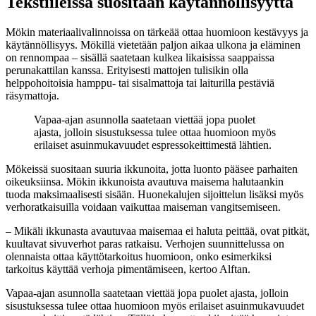
Tekstiileissä suositaan käytännöllisyyttä
Mökin materiaalivalinnoissa on tärkeää ottaa huomioon kestävyys ja
käytännöllisyys. Mökillä vietetään paljon aikaa ulkona ja eläminen
on rennompaa – sisällä saatetaan kulkea likaisissa saappaissa
perunakattilan kanssa. Erityisesti mattojen tulisikin olla
helppohoitoisia hamppu- tai sisalmattoja tai laiturilla pestäviä
räsymattoja.
Vapaa-ajan asunnolla saatetaan viettää jopa puolet
ajasta, jolloin sisustuksessa tulee ottaa huomioon myös
erilaiset asuinmukavuudet espressokeittimestä lähtien.
Mökeissä suositaan suuria ikkunoita, jotta luonto pääsee parhaiten
oikeuksiinsa. Mökin ikkunoista avautuva maisema halutaankin
tuoda maksimaalisesti sisään. Huonekalujen sijoittelun lisäksi myös
verhoratkaisuilla voidaan vaikuttaa maiseman vangitsemiseen.
– Mikäli ikkunasta avautuvaa maisemaa ei haluta peittää, ovat pitkät,
kuultavat sivuverhot paras ratkaisu. Verhojen suunnittelussa on
olennaista ottaa käyttötarkoitus huomioon, onko esimerkiksi
tarkoitus käyttää verhoja pimentämiseen, kertoo Alftan.
Vapaa-ajan asunnolla saatetaan viettää jopa puolet ajasta, jolloin
sisustuksessa tulee ottaa huomioon myös erilaiset asuinmukavuudet