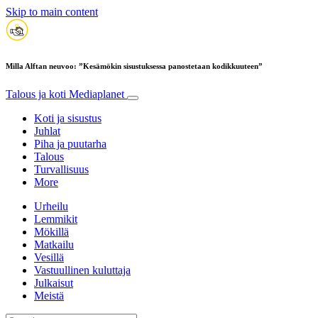
Skip to main content
Milla Alftan neuvoo: ”Kesämökin sisustuksessa panostetaan kodikkuuteen”
Talous ja koti
Mediaplanet
Koti ja sisustus
Juhlat
Piha ja puutarha
Talous
Turvallisuus
More
Urheilu
Lemmikit
Mökillä
Matkailu
Vesillä
Vastuullinen kuluttaja
Julkaisut
Meistä