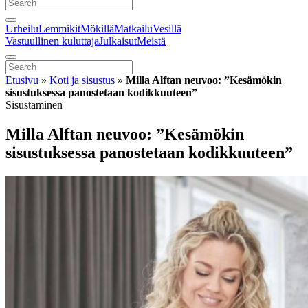
Urheilu
Lemmikit
Mökillä
Matkailu
Vesillä
Vastuullinen kuluttaja
Julkaisut
Meistä
Etusivu
»
Koti ja sisustus
»
Milla Alftan neuvoo: ”Kesämökin
sisustuksessa panostetaan kodikkuuteen”
Sisustaminen
Milla Alftan neuvoo: ”Kesämökin
sisustuksessa panostetaan kodikkuuteen”