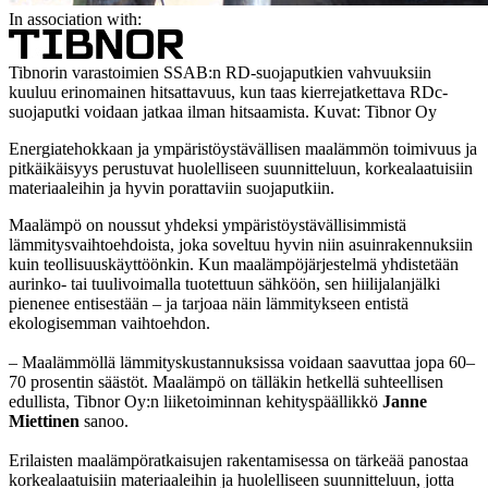
In association with:
Tibnorin varastoimien SSAB:n RD-suojaputkien vahvuuksiin
kuuluu erinomainen hitsattavuus, kun taas kierrejatkettava RDc-
suojaputki voidaan jatkaa ilman hitsaamista. Kuvat: Tibnor Oy
Energiatehokkaan ja ympäristöystävällisen maalämmön toimivuus ja
pitkäikäisyys perustuvat huolelliseen suunnitteluun, korkealaatuisiin
materiaaleihin ja hyvin porattaviin suojaputkiin.
Maalämpö on noussut yhdeksi ympäristöystävällisimmistä
lämmitysvaihtoehdoista, joka soveltuu hyvin niin asuinrakennuksiin
kuin teollisuuskäyttöönkin. Kun maalämpöjärjestelmä yhdistetään
aurinko- tai tuulivoimalla tuotettuun sähköön, sen hiilijalanjälki
pienenee entisestään – ja tarjoaa näin lämmitykseen entistä
ekologisemman vaihtoehdon.
– Maalämmöllä lämmityskustannuksissa voidaan saavuttaa jopa 60–
70 prosentin säästöt. Maalämpö on tälläkin hetkellä suhteellisen
edullista, Tibnor Oy:n liiketoiminnan kehityspäällikkö
Janne
Miettinen
sanoo.
Erilaisten maalämpöratkaisujen rakentamisessa on tärkeää panostaa
korkealaatuisiin materiaaleihin ja huolelliseen suunnitteluun, jotta