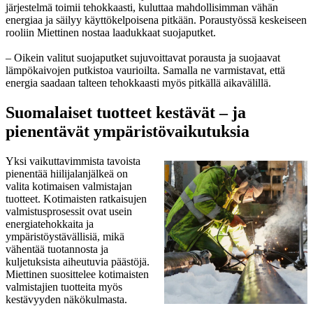
järjestelmä toimii tehokkaasti, kuluttaa mahdollisimman vähän
energiaa ja säilyy käyttökelpoisena pitkään. Poraustyössä keskeiseen
rooliin Miettinen nostaa laadukkaat suojaputket.
– Oikein valitut suojaputket sujuvoittavat porausta ja suojaavat
lämpökaivojen putkistoa vaurioilta. Samalla ne varmistavat, että
energia saadaan talteen tehokkaasti myös pitkällä aikavälillä.
Suomalaiset tuotteet kestävät – ja
pienentävät ympäristövaikutuksia
Yksi vaikuttavimmista tavoista
pienentää hiilijalanjälkeä on
valita kotimaisen valmistajan
tuotteet. Kotimaisten ratkaisujen
valmistusprosessit ovat usein
energiatehokkaita ja
ympäristöystävällisiä, mikä
vähentää tuotannosta ja
kuljetuksista aiheutuvia päästöjä.
Miettinen suosittelee kotimaisten
valmistajien tuotteita myös
kestävyyden näkökulmasta.