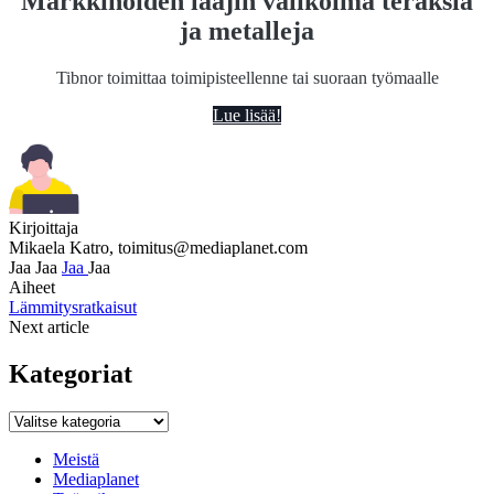
Markkinoiden laajin valikoima teräksiä
ja metalleja
Tibnor toimittaa toimipisteellenne tai suoraan työmaalle
Lue lisää!
Kirjoittaja
Mikaela Katro,
toimitus@mediaplanet.com
Jaa
Jaa
Jaa
Jaa
Aiheet
Lämmitysratkaisut
Next article
Kategoriat
Kategoriat
Meistä
Mediaplanet