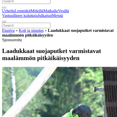
Urheilu
Lemmikit
Mökillä
Matkailu
Vesillä
Vastuullinen kuluttaja
Julkaisut
Meistä
Etusivu
»
Koti ja sisustus
»
Laadukkaat suojaputket varmistavat
maalämmön pitkäikäisyyden
Sponsoroitu
Laadukkaat suojaputket varmistavat
maalämmön pitkäikäisyyden