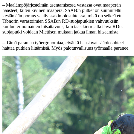
– Maalämpöjärjestelmän asentamisessa vastassa ovat maaperän
haasteet, kuten kivinen maaperä. SSAB:n putket on suunniteltu
kestämään poraus vaativissakin olosuhteissa, mikä on selkeä etu.
Tibnorin varastoimien SSAB:n RD-suojaputkien vahvuuksiin
kuuluu erinomainen hitsattavuus, kun taas kierrejatkettava RDc-
suojaputki voidaan Miettisen mukaan jatkaa ilman hitsaamista.
– Tämä parantaa työergonomiaa, eivätkä haastavat sääolosuhteet
haittaa putkien liittämistä. Myös paloturvallisuus työmaalla paranee.