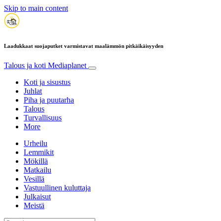
Skip to main content
Laadukkaat suojaputket varmistavat maalämmön pitkäikäisyyden
Talous ja koti
Mediaplanet
Koti ja sisustus
Juhlat
Piha ja puutarha
Talous
Turvallisuus
More
Urheilu
Lemmikit
Mökillä
Matkailu
Vesillä
Vastuullinen kuluttaja
Julkaisut
Meistä