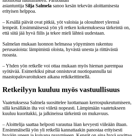
luonnosta nauttimiseen. Partioaitan
asiantuntija
Silja Salmela
sanoo kesän tekevän aloittamisesta
erityisen helppoa.
– Kesällä päivät ovat pitkiä, yöt valoisia ja olosuhteet yleensä
lempeät. Ensimmäisessä yön yli retken kokemuksessa tärkeintä on,
että siitä jää hyvä fiilis ja tekee mieli lähteä uudestaan.
Salmelan mukaan luonnon helmassa yöpyminen rakentuu
perusasioista: lämpimistä oloista, hyvästä unesta ja riittävästä
ruoasta.
– Yhden yön retkelle voi ottaa mukaan myös hieman parempaa
syötävää. Esimerkiksi pitsat onnistuvat nuotiopannulla tai
maastopalovaroituksen aikana retkikeittimellä.
Retkeilyyn kuuluu myös vastuullisuus
Vaatetuksessa Salmela suosittelee luottamaan kerrospukeutumiseen,
sillä kesälläkin ilta voi viiletä nopeasti. Lämpimään vaatetukseen
kuuluu kuoritakki, ja jalkineissa tärkeintä on mukavuus.
– Aloittelija saattaa helposti varautua liian kevyesti viileään iltaan.
Ensimmäisellä yön yli retkellä kannattaakin panostaa erityisesti
hyvään uneen ja kuivana pysymiseen. Kengät on aina hyvä sovittaa