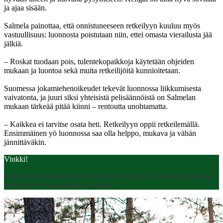
ja ajaa sisään.
Salmela painottaa, että onnistuneeseen retkeilyyn kuuluu myös
vastuullisuus: luonnosta poistutaan niin, ettei omasta vierailusta jää
jälkiä.
– Roskat tuodaan pois, tulentekopaikkoja käytetään ohjeiden
mukaan ja luontoa sekä muita retkeilijöitä kunnioitetaan.
Suomessa jokamiehenoikeudet tekevät luonnossa liikkumisesta
vaivatonta, ja juuri siksi yhteisistä pelisäännöistä on Salmelan
mukaan tärkeää pitää kiinni – rentoutta unohtamatta.
– Kaikkea ei tarvitse osata heti. Retkeilyyn oppii retkeilemällä.
Ensimmäinen yö luonnossa saa olla helppo, mukava ja vähän
jännittäväkin.
Vinkki!
Partioaitan vuokrauspalvelun kautta retkeilyä voi kokeilla rauhassa
ennen omien varusteiden ostamista.