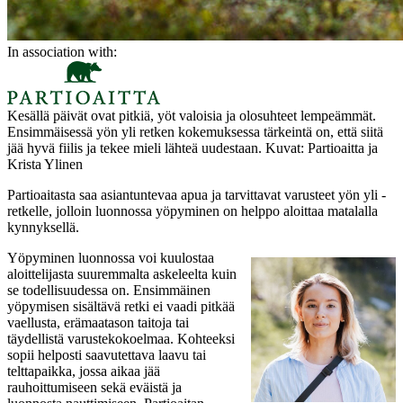
In association with:
Kesällä päivät ovat pitkiä, yöt valoisia ja olosuhteet lempeämmät.
Ensimmäisessä yön yli retken kokemuksessa tärkeintä on, että siitä
jää hyvä fiilis ja tekee mieli lähteä uudestaan. Kuvat: Partioaitta ja
Krista Ylinen
Partioaitasta saa asiantuntevaa apua ja tarvittavat varusteet yön yli -
retkelle, jolloin luonnossa yöpyminen on helppo aloittaa matalalla
kynnyksellä.
Yöpyminen luonnossa voi kuulostaa
aloittelijasta suuremmalta askeleelta kuin
se todellisuudessa on. Ensimmäinen
yöpymisen sisältävä retki ei vaadi pitkää
vaellusta, erämaatason taitoja tai
täydellistä varustekokoelmaa. Kohteeksi
sopii helposti saavutettava laavu tai
telttapaikka, jossa aikaa jää
rauhoittumiseen sekä eväistä ja