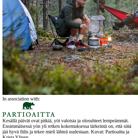
In association with:
Kesällä päivät ovat pitkiä, yöt valoisia ja olosuhteet lempeämmät.
Ensimmäisessä yön yli retken kokemuksessa tärkeintä on, että siitä
jää hyvä fiilis ja tekee mieli lähteä uudestaan. Kuvat: Partioaitta ja
Krista Ylinen