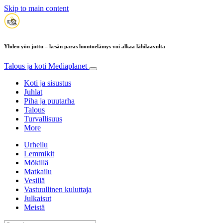
Skip to main content
Yhden yön juttu – kesän paras luontoelämys voi alkaa lähilaavulta
Talous ja koti
Mediaplanet
Koti ja sisustus
Juhlat
Piha ja puutarha
Talous
Turvallisuus
More
Urheilu
Lemmikit
Mökillä
Matkailu
Vesillä
Vastuullinen kuluttaja
Julkaisut
Meistä