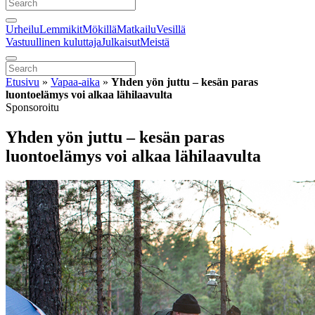
Urheilu
Lemmikit
Mökillä
Matkailu
Vesillä
Vastuullinen kuluttaja
Julkaisut
Meistä
Etusivu
»
Vapaa-aika
»
Yhden yön juttu – kesän paras
luontoelämys voi alkaa lähilaavulta
Sponsoroitu
Yhden yön juttu – kesän paras
luontoelämys voi alkaa lähilaavulta