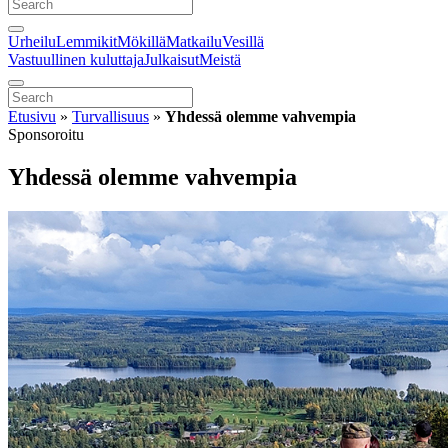
Urheilu
Lemmikit
Mökillä
Matkailu
Vesillä
Vastuullinen kuluttaja
Julkaisut
Meistä
Etusivu
»
Turvallisuus
»
Yhdessä olemme vahvempia
Sponsoroitu
Yhdessä olemme vahvempia