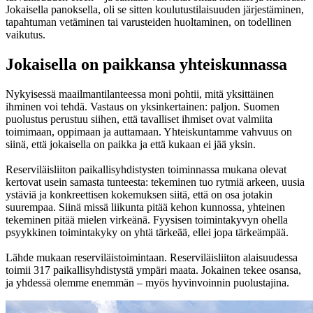
Jokaisella panoksella, oli se sitten koulutustilaisuuden järjestäminen,
tapahtuman vetäminen tai varusteiden huoltaminen, on todellinen
vaikutus.
Jokaisella on paikkansa yhteiskunnassa
Nykyisessä maailmantilanteessa moni pohtii, mitä yksittäinen
ihminen voi tehdä. Vastaus on yksinkertainen: paljon. Suomen
puolustus perustuu siihen, että tavalliset ihmiset ovat valmiita
toimimaan, oppimaan ja auttamaan. Yhteiskuntamme vahvuus on
siinä, että jokaisella on paikka ja että kukaan ei jää yksin.
Reserviläisliiton paikallisyhdistysten toiminnassa mukana olevat
kertovat usein samasta tunteesta: tekeminen tuo rytmiä arkeen, uusia
ystäviä ja konkreettisen kokemuksen siitä, että on osa jotakin
suurempaa. Siinä missä liikunta pitää kehon kunnossa, yhteinen
tekeminen pitää mielen virkeänä. Fyysisen toimintakyvyn ohella
psyykkinen toimintakyky on yhtä tärkeää, ellei jopa tärkeämpää.
Lähde mukaan reserviläistoimintaan. Reserviläisliiton alaisuudessa
toimii 317 paikallisyhdistystä ympäri maata. Jokainen tekee osansa,
ja yhdessä olemme enemmän – myös hyvinvoinnin puolustajina.