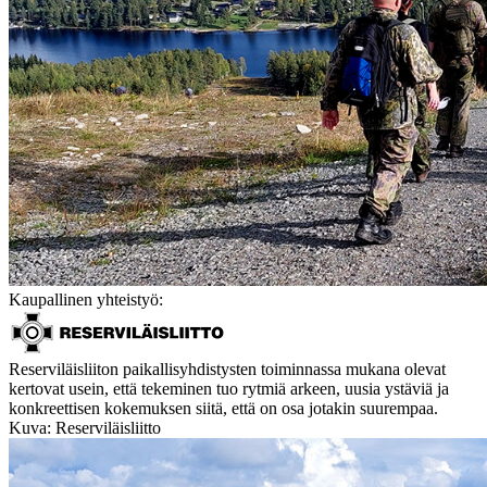
Kaupallinen yhteistyö:
Reserviläisliiton paikallisyhdistysten toiminnassa mukana olevat
kertovat usein, että tekeminen tuo rytmiä arkeen, uusia ystäviä ja
konkreettisen kokemuksen siitä, että on osa jotakin suurempaa.
Kuva: Reserviläisliitto