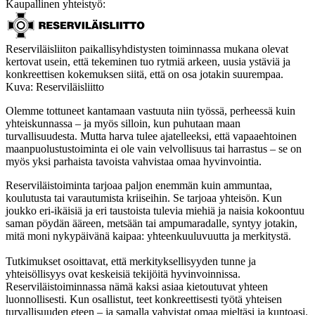
Kaupallinen yhteistyö:
Reserviläisliiton paikallisyhdistysten toiminnassa mukana olevat
kertovat usein, että tekeminen tuo rytmiä arkeen, uusia ystäviä ja
konkreettisen kokemuksen siitä, että on osa jotakin suurempaa.
Kuva: Reserviläisliitto
Olemme tottuneet kantamaan vastuuta niin työssä, perheessä kuin
yhteiskunnassa – ja myös silloin, kun puhutaan maan
turvallisuudesta. Mutta harva tulee ajatelleeksi, että vapaaehtoinen
maanpuolustustoiminta ei ole vain velvollisuus tai harrastus – se on
myös yksi parhaista tavoista vahvistaa omaa hyvinvointia.
Reserviläistoiminta tarjoaa paljon enemmän kuin ammuntaa,
koulutusta tai varautumista kriiseihin. Se tarjoaa yhteisön. Kun
joukko eri-ikäisiä ja eri taustoista tulevia miehiä ja naisia kokoontuu
saman pöydän ääreen, metsään tai ampumaradalle, syntyy jotakin,
mitä moni nykypäivänä kaipaa: yhteenkuuluvuutta ja merkitystä.
Tutkimukset osoittavat, että merkityksellisyyden tunne ja
yhteisöllisyys ovat keskeisiä tekijöitä hyvinvoinnissa.
Reserviläistoiminnassa nämä kaksi asiaa kietoutuvat yhteen
luonnollisesti. Kun osallistut, teet konkreettisesti työtä yhteisen
turvallisuuden eteen – ja samalla vahvistat omaa mieltäsi ja kuntoasi.