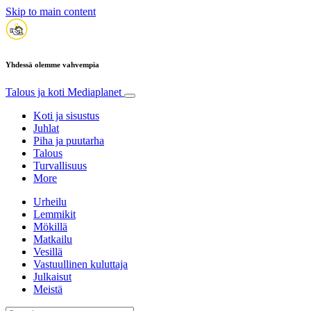
Skip to main content
Yhdessä olemme vahvempia
Talous ja koti
Mediaplanet
Koti ja sisustus
Juhlat
Piha ja puutarha
Talous
Turvallisuus
More
Urheilu
Lemmikit
Mökillä
Matkailu
Vesillä
Vastuullinen kuluttaja
Julkaisut
Meistä