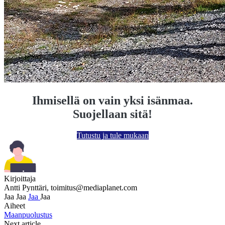
Ihmisellä on vain yksi isänmaa.
Suojellaan sitä!
Tutustu ja tule mukaan
Kirjoittaja
Antti Pynttäri,
toimitus@mediaplanet.com
Jaa
Jaa
Jaa
Jaa
Aiheet
Maanpuolustus
Next article