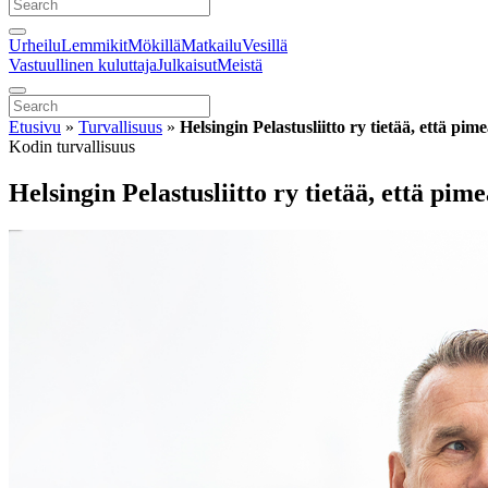
Urheilu
Lemmikit
Mökillä
Matkailu
Vesillä
Vastuullinen kuluttaja
Julkaisut
Meistä
Etusivu
»
Turvallisuus
»
Helsingin Pelastusliitto ry tietää, että p
Kodin turvallisuus
Helsingin Pelastusliitto ry tietää, että pi