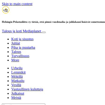
Skip to main content
Helsingin Pelastusliitto ry tietää, että pimeä vuodenaika ja juhlakausi lisäävät onnettomuu
Talous ja koti
Mediaplanet
Koti ja sisustus
Juhlat
Piha ja puutarha
Talous
Turvallisuus
More
Urheilu
Lemmikit
Mökillä
Matkailu
Vesillä
Vastuullinen kuluttaja
Julkaisut
Meistä