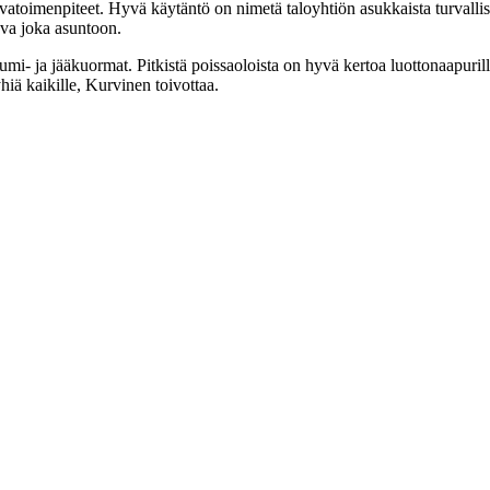
vatoimenpiteet. Hyvä käytäntö on nimetä taloyhtiön asukkaista turvallis
ava joka asuntoon.
umi- ja jääkuormat. Pitkistä poissaoloista on hyvä kertoa luottonaapuril
hiä kaikille, Kurvinen toivottaa.