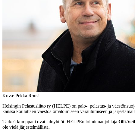
Kuva: Pekka Rousi
Helsingin Pelastusliitto ry (HELPE) on palo-, pelastus- ja väestönsuo
kanssa kouluttaen väestöä omatoimiseen varautumiseen ja järjestämä
Tärkeä kumppani ovat taloyhtiöt. HELPEn toiminnanjohtaja
Olli-Ve
ole vielä järjestelmällistä.