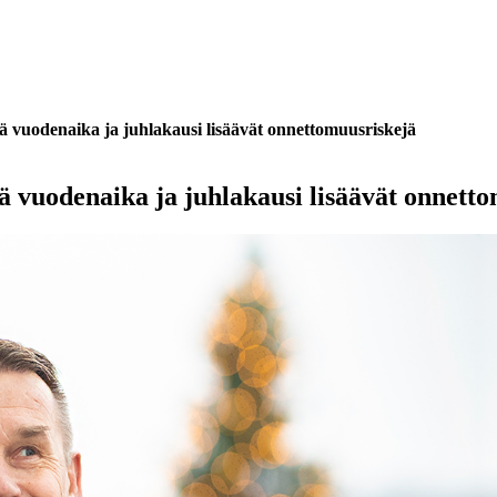
imeä vuodenaika ja juhlakausi lisäävät onnettomuusriskejä
meä vuodenaika ja juhlakausi lisäävät onnett