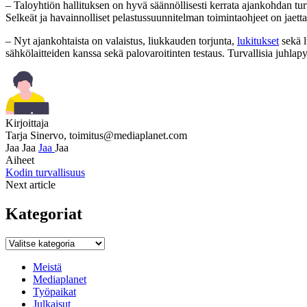
– Taloyhtiön hallituksen on hyvä säännöllisesti kerrata ajankohdan tur
Selkeät ja havainnolliset pelastussuunnitelman toimintaohjeet on jaett
– Nyt ajankohtaista on valaistus, liukkauden torjunta,
lukitukset
sekä l
sähkölaitteiden kanssa sekä palovaroitinten testaus. Turvallisia juhlapy
Kirjoittaja
Tarja Sinervo,
toimitus@mediaplanet.com
Jaa
Jaa
Jaa
Jaa
Aiheet
Kodin turvallisuus
Next article
Kategoriat
Kategoriat
Meistä
Mediaplanet
Työpaikat
Julkaisut