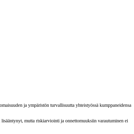
n, omaisuuden ja ympäristön turvallisuutta yhteistyössä kumppaneidensa
n lisääntynyt, mutta riskiarviointi ja onnettomuuksiin varautuminen ei