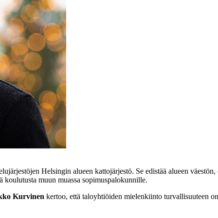
jelujärjestöjen Helsingin alueen kattojärjestö. Se edistää alueen väestö
llä koulutusta muun muassa sopimuspalokunnille.
ikko Kurvinen
kertoo, että taloyhtiöiden mielenkiinto turvallisuuteen o