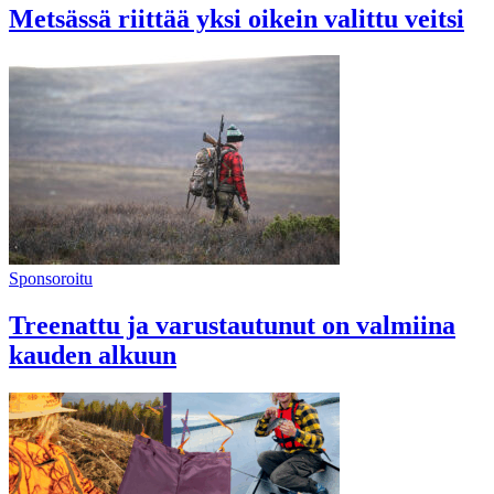
Metsässä riittää yksi oikein valittu veitsi
Sponsoroitu
Treenattu ja varustautunut on valmiina
kauden alkuun