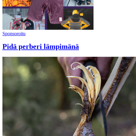
Sponsoroitu
Pidä perberi lämpimänä