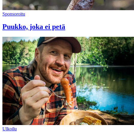
Sponsoroitu
Puukko, joka ei petä
Ulkoilu