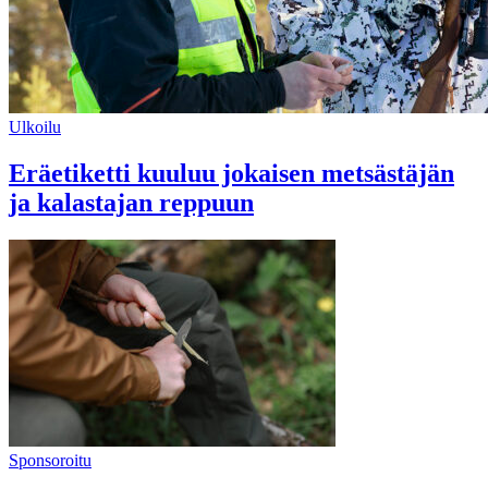
Ulkoilu
Eräetiketti kuuluu jokaisen metsästäjän
ja kalastajan reppuun
Sponsoroitu