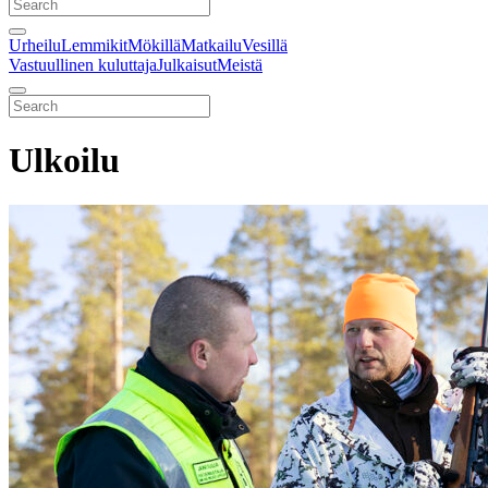
Urheilu
Lemmikit
Mökillä
Matkailu
Vesillä
Vastuullinen kuluttaja
Julkaisut
Meistä
Ulkoilu