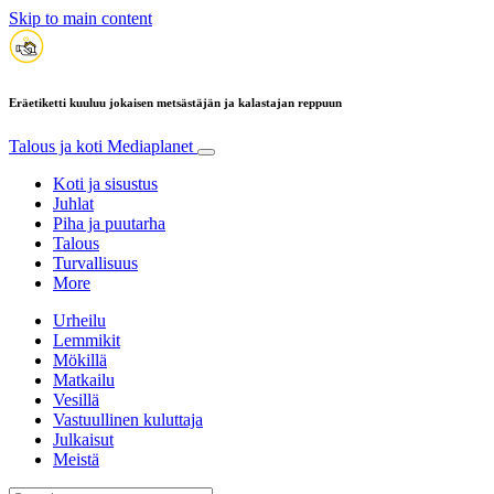
Skip to main content
Eräetiketti kuuluu jokaisen metsästäjän ja kalastajan reppuun
Talous ja koti
Mediaplanet
Koti ja sisustus
Juhlat
Piha ja puutarha
Talous
Turvallisuus
More
Urheilu
Lemmikit
Mökillä
Matkailu
Vesillä
Vastuullinen kuluttaja
Julkaisut
Meistä